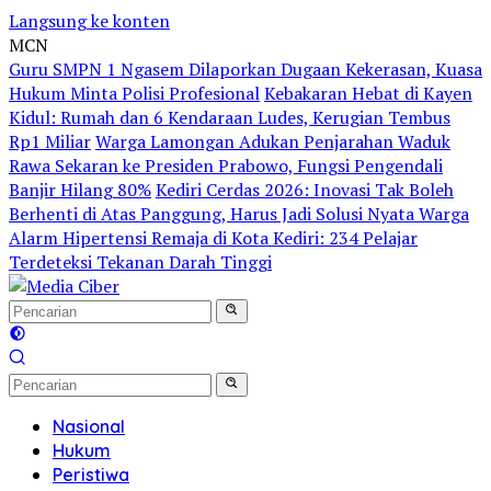
Langsung ke konten
MCN
Guru SMPN 1 Ngasem Dilaporkan Dugaan Kekerasan, Kuasa
Hukum Minta Polisi Profesional
Kebakaran Hebat di Kayen
Kidul: Rumah dan 6 Kendaraan Ludes, Kerugian Tembus
Rp1 Miliar
Warga Lamongan Adukan Penjarahan Waduk
Rawa Sekaran ke Presiden Prabowo, Fungsi Pengendali
Banjir Hilang 80%
Kediri Cerdas 2026: Inovasi Tak Boleh
Berhenti di Atas Panggung, Harus Jadi Solusi Nyata Warga
Alarm Hipertensi Remaja di Kota Kediri: 234 Pelajar
Terdeteksi Tekanan Darah Tinggi
Nasional
Hukum
Peristiwa