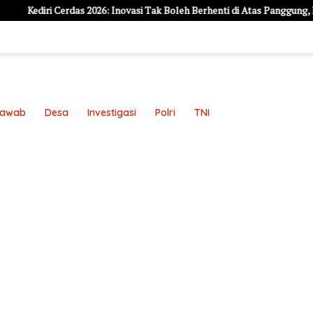
Cerdas 2026: Inovasi Tak Boleh Berhenti di Atas Panggung, Harus Jadi S
Jawab
Desa
Investigasi
Polri
TNI
an
Pedoman Media Siber
Redaksi
Sample Page
Sampl