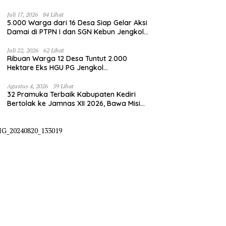
Juli 17, 2026
84 Lihat
5.000 Warga dari 16 Desa Siap Gelar Aksi
Damai di PTPN I dan SGN Kebun Jengkol,
Tuntut Kepastian HGU
Juli 22, 2026
62 Lihat
Ribuan Warga 12 Desa Tuntut 2.000
Hektare Eks HGU PG Jengkol
Dikembalikan ke Masyarakat
Agustus 4, 2026
59 Lihat
32 Pramuka Terbaik Kabupaten Kediri
Bertolak ke Jamnas XII 2026, Bawa Misi
Harumkan Nama Daerah