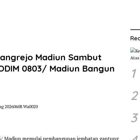
Rec
angrejo Madiun Sambut
ODIM 0803/ Madiun Bangun
1
2
3
4
03/ Madiun memulai pembangunan jembatan gantung