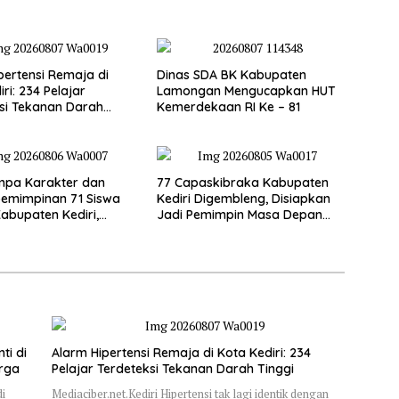
pertensi Remaja di
Dinas SDA BK Kabupaten
ri: 234 Pelajar
Lamongan Mengucapkan HUT
si Tekanan Darah
Kemerdekaan RI Ke – 81
mpa Karakter dan
77 Capaskibraka Kabupaten
emimpinan 71 Siswa
Kediri Digembleng, Disiapkan
abupaten Kediri,
Jadi Pemimpin Masa Depan
n Jadi Calon Pemimpin
dan Pengibar Sang Saka
i Emas
Merah Putih
ti di
Alarm Hipertensi Remaja di Kota Kediri: 234
arga
Pelajar Terdeteksi Tekanan Darah Tinggi
di
Mediaciber.net.Kediri Hipertensi tak lagi identik dengan