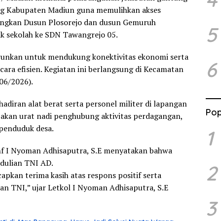
g Kabupaten Madiun guna memulihkan akses
ungkan Dusun Plosorejo dan dusun Gemuruh
5
k sekolah ke SDN Tawangrejo 05.
urunkan untuk mendukung konektivitas ekonomi serta
6
cara efisien. Kegiatan ini berlangsung di Kecamatan
06/2026).
iran alat berat serta personel militer di lapangan
Pop
pakan urat nadi penghubung aktivitas perdagangan,
 penduduk desa.
1
f I Nyoman Adhisaputra, S.E menyatakan bahwa
dulian TNI AD.
2
pkan terima kasih atas respons positif serta
n TNI,” ujar Letkol I Nyoman Adhisaputra, S.E
3