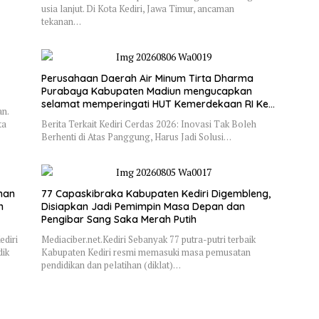
usia lanjut. Di Kota Kediri, Jawa Timur, ancaman
tekanan…
Perusahaan Daerah Air Minum Tirta Dharma
Purabaya Kabupaten Madiun mengucapkan
selamat memperingati HUT Kemerdekaan RI Ke
n.
– 81
ta
Berita Terkait Kediri Cerdas 2026: Inovasi Tak Boleh
Berhenti di Atas Panggung, Harus Jadi Solusi…
nan
77 Capaskibraka Kabupaten Kediri Digembleng,
n
Disiapkan Jadi Pemimpin Masa Depan dan
Pengibar Sang Saka Merah Putih
ediri
Mediaciber.net.Kediri Sebanyak 77 putra-putri terbaik
dik
Kabupaten Kediri resmi memasuki masa pemusatan
pendidikan dan pelatihan (diklat)…