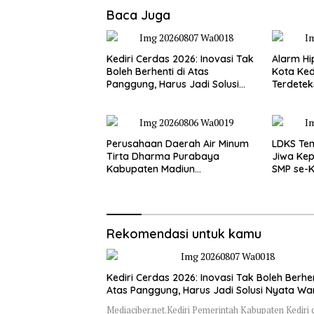
Baca Juga
Kediri Cerdas 2026: Inovasi Tak
Alarm Hi
Boleh Berhenti di Atas
Kota Kedi
Panggung, Harus Jadi Solusi
Terdetek
Nyata Warga
Tinggi
Perusahaan Daerah Air Minum
LDKS Te
Tirta Dharma Purabaya
Jiwa Kep
Kabupaten Madiun
SMP se-K
mengucapkan selamat
Disiapka
memperingati HUT
Generas
Kemerdekaan RI Ke – 81
Rekomendasi untuk kamu
Kediri Cerdas 2026: Inovasi Tak Boleh Berhen
Atas Panggung, Harus Jadi Solusi Nyata W
Mediaciber.net.Kediri Pemerintah Kabupaten Kediri 