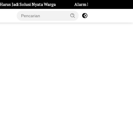
olusi Nyata Warga
Alarm Hipertensi Remaja di Kota Kediri: 234 
e Page
Tentang Kami
UU Pers