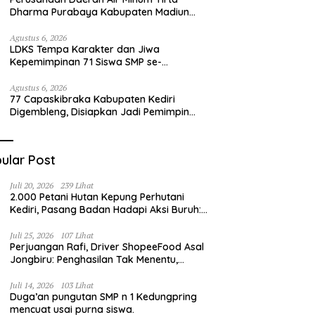
Dharma Purabaya Kabupaten Madiun
mengucapkan selamat memperingati
HUT Kemerdekaan RI Ke – 81
Agustus 6, 2026
LDKS Tempa Karakter dan Jiwa
Kepemimpinan 71 Siswa SMP se-
Kabupaten Kediri, Disiapkan Jadi Calon
Pemimpin Generasi Emas
Agustus 6, 2026
77 Capaskibraka Kabupaten Kediri
Digembleng, Disiapkan Jadi Pemimpin
Masa Depan dan Pengibar Sang Saka
Merah Putih
ular Post
Juli 20, 2026
239 Lihat
2.000 Petani Hutan Kepung Perhutani
Kediri, Pasang Badan Hadapi Aksi Buruh:
“Jangan Ada Intervensi Pengelolaan
Hutan”
Juli 25, 2026
107 Lihat
Perjuangan Rafi, Driver ShopeeFood Asal
Jongbiru: Penghasilan Tak Menentu,
Bermimpi Punya Usaha Mesin Kulit Pangsit
Juli 14, 2026
103 Lihat
Duga’an pungutan SMP n 1 Kedungpring
mencuat usai purna siswa.