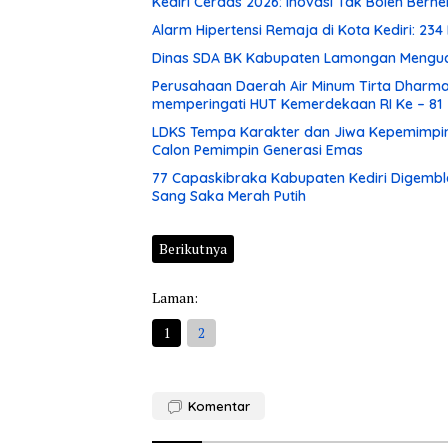
Kediri Cerdas 2026: Inovasi Tak Boleh Berh
Alarm Hipertensi Remaja di Kota Kediri: 234
Dinas SDA BK Kabupaten Lamongan Menguc
Perusahaan Daerah Air Minum Tirta Dhar
memperingati HUT Kemerdekaan RI Ke – 81
LDKS Tempa Karakter dan Jiwa Kepemimpina
Calon Pemimpin Generasi Emas
77 Capaskibraka Kabupaten Kediri Digembl
Sang Saka Merah Putih
Berikutnya
Laman:
1
2
Komentar