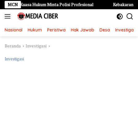
Langsung
asa Hukum Minta Polisi Profesional
MCN
Kebakaran Hebat di Kaye
ke
konten
Nasional
Hukum
Peristiwa
Hak Jawab
Desa
Investigasi
Beranda
Investigasi
Investigasi