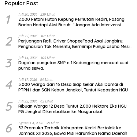
Popular Post
1
Juli 20, 2026
239 Lihat
2.000 Petani Hutan Kepung Perhutani Kediri, Pasang
Badan Hadapi Aksi Buruh: “Jangan Ada Intervensi
Pengelolaan Hutan”
2
Juli 25, 2026
107 Lihat
Perjuangan Rafi, Driver ShopeeFood Asal Jongbiru:
Penghasilan Tak Menentu, Bermimpi Punya Usaha Mesin
Kulit Pangsit
3
Juli 14, 2026
105 Lihat
Duga’an pungutan SMP n 1 Kedungpring mencuat usai
purna siswa.
4
Juli 17, 2026
84 Lihat
5.000 Warga dari 16 Desa Siap Gelar Aksi Damai di
PTPN I dan SGN Kebun Jengkol, Tuntut Kepastian HGU
5
Juli 22, 2026
62 Lihat
Ribuan Warga 12 Desa Tuntut 2.000 Hektare Eks HGU
PG Jengkol Dikembalikan ke Masyarakat
6
Agustus 4, 2026
59 Lihat
32 Pramuka Terbaik Kabupaten Kediri Bertolak ke
Jamnas XII 2026, Bawa Misi Harumkan Nama Daerah