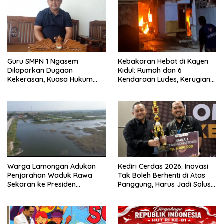
Guru SMPN 1 Ngasem
Kebakaran Hebat di Kayen
Dilaporkan Dugaan
Kidul: Rumah dan 6
Kekerasan, Kuasa Hukum
Kendaraan Ludes, Kerugian
Minta Polisi Profesional
Tembus Rp1 Miliar
Warga Lamongan Adukan
Kediri Cerdas 2026: Inovasi
Penjarahan Waduk Rawa
Tak Boleh Berhenti di Atas
Sekaran ke Presiden
Panggung, Harus Jadi Solusi
Prabowo, Fungsi Pengendali
Nyata Warga
Banjir Hilang 80%