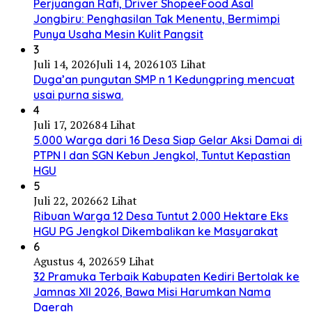
Perjuangan Rafi, Driver ShopeeFood Asal
Jongbiru: Penghasilan Tak Menentu, Bermimpi
Punya Usaha Mesin Kulit Pangsit
3
Juli 14, 2026
Juli 14, 2026
103 Lihat
Duga’an pungutan SMP n 1 Kedungpring mencuat
usai purna siswa.
4
Juli 17, 2026
84 Lihat
5.000 Warga dari 16 Desa Siap Gelar Aksi Damai di
PTPN I dan SGN Kebun Jengkol, Tuntut Kepastian
HGU
5
Juli 22, 2026
62 Lihat
Ribuan Warga 12 Desa Tuntut 2.000 Hektare Eks
HGU PG Jengkol Dikembalikan ke Masyarakat
6
Agustus 4, 2026
59 Lihat
32 Pramuka Terbaik Kabupaten Kediri Bertolak ke
Jamnas XII 2026, Bawa Misi Harumkan Nama
Daerah