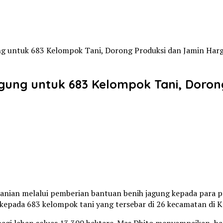
ng untuk 683 Kelompok Tani, Dorong Produksi dan Jamin Har
agung untuk 683 Kelompok Tani, Doro
anian melalui pemberian bantuan benih jagung kepada para p
pada 683 kelompok tani yang tersebar di 26 kecamatan di Kab
n bagi lahan seluas 13.300 hektare. Mas Dhito menyampaikan,