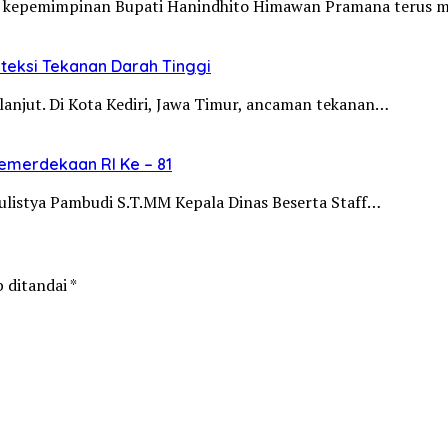
wah kepemimpinan Bupati Hanindhito Himawan Pramana terus 
eteksi Tekanan Darah Tinggi
a lanjut. Di Kota Kediri, Jawa Timur, ancaman tekanan…
merdekaan RI Ke – 81
listya Pambudi S.T.MM Kepala Dinas Beserta Staff…
b ditandai
*