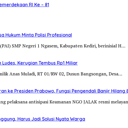
merdekaan RI Ke – 81
 Hukum Minta Polisi Profesional
(PAI) SMP Negeri 1 Ngasem, Kabupaten Kediri, berinisial H…
 Ludes, Kerugian Tembus Rp1 Miliar
milik Anas Muladi, RT 01/RW 02, Dusun Bangsongan, Desa…
 ke Presiden Prabowo, Fungsi Pengendali Banjir Hilang
ing pelaksana antisipasi Keamanan NGO JALAK resmi melaya
anggung, Harus Jadi Solusi Nyata Warga