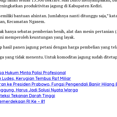
ningkatkan produktivitas jagung di Kabupaten Kediri.
h memiliki bantuan alsintan. Jumlahnya nanti ditunggu saja,” k
aan, Kecamatan Ngasem.
ak hanya sebatas pemberian benih, alat dan mesin pertanian 
ani memperoleh keuntungan yang layak.
p hasil panen jagung petani dengan harga pembelian yang tel
rga yang tidak menentu. Untuk komoditas jagung sudah ditetap
 Hukum Minta Polisi Profesional
 Ludes, Kerugian Tembus Rp1 Miliar
 ke Presiden Prabowo, Fungsi Pengendali Banjir Hilang
anggung, Harus Jadi Solusi Nyata Warga
eteksi Tekanan Darah Tinggi
merdekaan RI Ke – 81