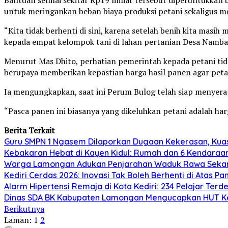
untuk meringankan beban biaya produksi petani sekaligus me
“Kita tidak berhenti di sini, karena setelah benih kita masi
kepada empat kelompok tani di lahan pertanian Desa Namb
Menurut Mas Dhito, perhatian pemerintah kepada petani tid
berupaya memberikan kepastian harga hasil panen agar pet
Ia mengungkapkan, saat ini Perum Bulog telah siap menyera
“Pasca panen ini biasanya yang dikeluhkan petani adalah ha
Berita Terkait
Guru SMPN 1 Ngasem Dilaporkan Dugaan Kekerasan, Kuasa
Kebakaran Hebat di Kayen Kidul: Rumah dan 6 Kendaraan
Warga Lamongan Adukan Penjarahan Waduk Rawa Sekaran
Kediri Cerdas 2026: Inovasi Tak Boleh Berhenti di Atas P
Alarm Hipertensi Remaja di Kota Kediri: 234 Pelajar Terd
Dinas SDA BK Kabupaten Lamongan Mengucapkan HUT Ke
Berikutnya
Laman:
1
2