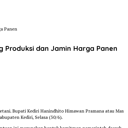
ga Panen
ng Produksi dan Jamin Harga Panen
etani. Bupati Kediri Hanindhito Himawan Pramana atau Mas
upaten Kediri, Selasa (30/6).
 bantuan ini merupakan bentuk komitmen pemerintah daerah