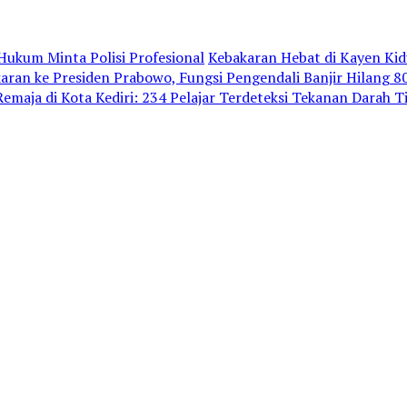
ukum Minta Polisi Profesional
Kebakaran Hebat di Kayen Ki
an ke Presiden Prabowo, Fungsi Pengendali Banjir Hilang 
emaja di Kota Kediri: 234 Pelajar Terdeteksi Tekanan Darah T