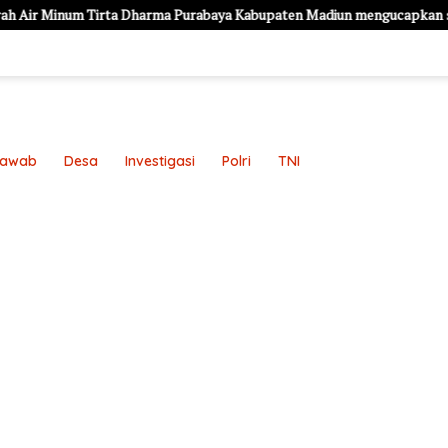
harma Purabaya Kabupaten Madiun mengucapkan selamat memperingati
Jawab
Desa
Investigasi
Polri
TNI
an
Pedoman Media Siber
Redaksi
Sample Page
Sampl