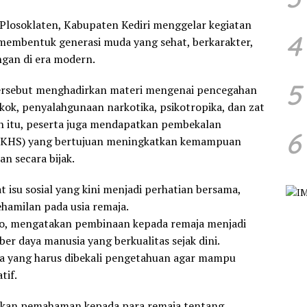
Plosoklaten, Kabupaten Kediri menggelar kegiatan
4
 membentuk generasi muda yang sehat, berkarakter,
gan di era modern.
5
 tersebut menghadirkan materi mengenai pencegahan
okok, penyalahgunaan narkotika, psikotropika, dan zat
ain itu, peserta juga mendapatkan pembekalan
6
(PKHS) yang bertujuan meningkatkan kemampuan
n secara bijak.
t isu sosial yang kini menjadi perhatian bersama,
hamilan pada usia remaja.
rto, mengatakan pembinaan kepada remaja menjadi
 daya manusia yang berkualitas sejak dini.
a yang harus dibekali pengetahuan agar mampu
tif.
rikan pemahaman kepada para remaja tentang