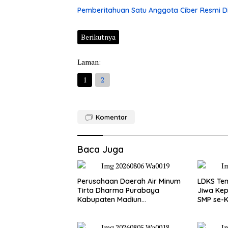
Pemberitahuan Satu Anggota Ciber Resmi Di
Berikutnya
Laman:
1
2
Komentar
Baca Juga
Perusahaan Daerah Air Minum
LDKS Te
Tirta Dharma Purabaya
Jiwa Kep
Kabupaten Madiun
SMP se-K
mengucapkan selamat
Disiapka
memperingati HUT
Generas
Kemerdekaan RI Ke – 81