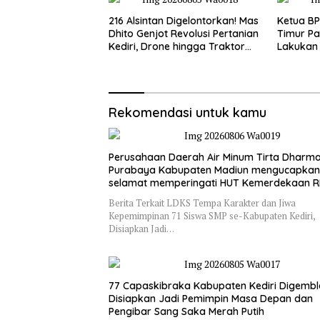
216 Alsintan Digelontorkan! Mas
Ketua B
Dhito Genjot Revolusi Pertanian
Timur Pa
Kediri, Drone hingga Traktor
Lakukan 
Siap Taklukkan Krisis
Perdana
Regenerasi Petani
Perkuat 
Rekomendasi untuk kamu
Perusahaan Daerah Air Minum Tirta Dharm
Purabaya Kabupaten Madiun mengucapkan
selamat memperingati HUT Kemerdekaan R
– 81
Berita Terkait LDKS Tempa Karakter dan Jiwa
Kepemimpinan 71 Siswa SMP se-Kabupaten Kediri,
Disiapkan Jadi…
77 Capaskibraka Kabupaten Kediri Digembl
Disiapkan Jadi Pemimpin Masa Depan dan
Pengibar Sang Saka Merah Putih