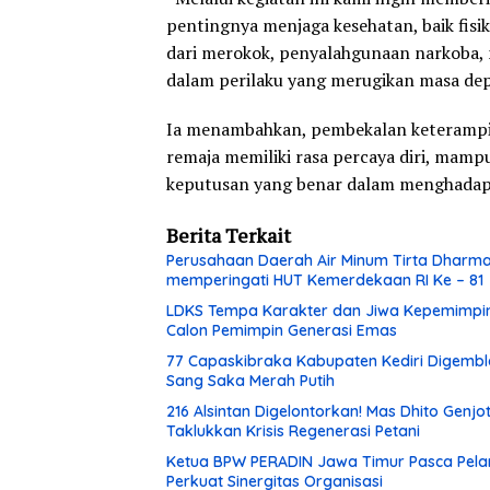
pentingnya menjaga kesehatan, baik fis
dari merokok, penyalahgunaan narkoba, 
dalam perilaku yang merugikan masa depa
Ia menambahkan, pembekalan keterampila
remaja memiliki rasa percaya diri, mamp
keputusan yang benar dalam menghadapi
Berita Terkait
Perusahaan Daerah Air Minum Tirta Dhar
memperingati HUT Kemerdekaan RI Ke – 81
LDKS Tempa Karakter dan Jiwa Kepemimpina
Calon Pemimpin Generasi Emas
77 Capaskibraka Kabupaten Kediri Digembl
Sang Saka Merah Putih
216 Alsintan Digelontorkan! Mas Dhito Genjot
Taklukkan Krisis Regenerasi Petani
Ketua BPW PERADIN Jawa Timur Pasca Pela
Perkuat Sinergitas Organisasi