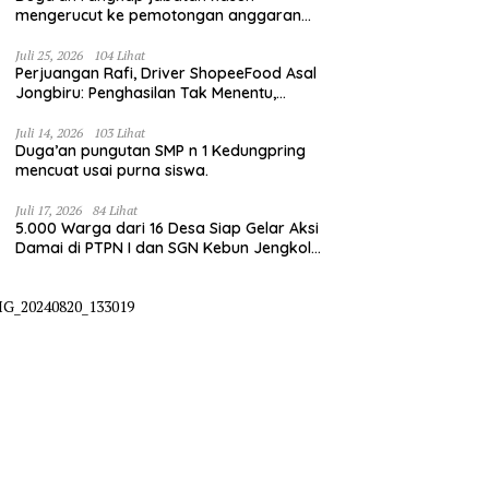
mengerucut ke pemotongan anggaran
irigasi pompanisasi
Juli 25, 2026
104 Lihat
Perjuangan Rafi, Driver ShopeeFood Asal
Jongbiru: Penghasilan Tak Menentu,
Bermimpi Punya Usaha Mesin Kulit Pangsit
Juli 14, 2026
103 Lihat
Duga’an pungutan SMP n 1 Kedungpring
mencuat usai purna siswa.
Juli 17, 2026
84 Lihat
5.000 Warga dari 16 Desa Siap Gelar Aksi
Damai di PTPN I dan SGN Kebun Jengkol,
Tuntut Kepastian HGU