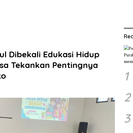
Rec
l Dibekali Edukasi Hidup
esa Tekankan Pentingnya
1
ko
2
3