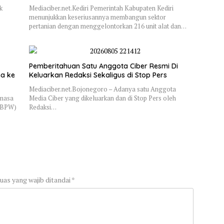
k
Mediaciber.net.Kediri Pemerintah Kabupaten Kediri
menunjukkan keseriusannya membangun sektor
pertanian dengan menggelontorkan 216 unit alat dan…
Pemberitahuan Satu Anggota Ciber Resmi Di
na ke
Keluarkan Redaksi Sekaligus di Stop Pers
Mediaciber.net.Bojonegoro – Adanya satu Anggota
 masa
Media Ciber yang dikeluarkan dan di Stop Pers oleh
 (BPW)
Redaksi…
uas yang wajib ditandai
*