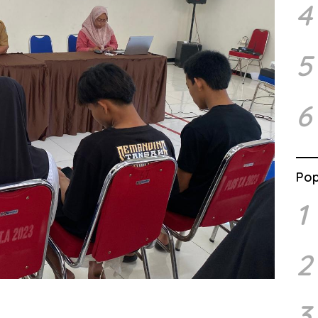
4
5
6
Pop
1
2
3