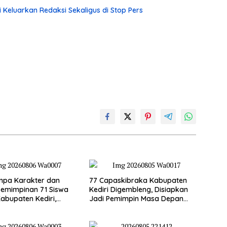
 Keluarkan Redaksi Sekaligus di Stop Pers
mpa Karakter dan
77 Capaskibraka Kabupaten
emimpinan 71 Siswa
Kediri Digembleng, Disiapkan
abupaten Kediri,
Jadi Pemimpin Masa Depan
n Jadi Calon Pemimpin
dan Pengibar Sang Saka
i Emas
Merah Putih