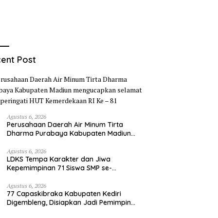
ent Post
Agustus 6, 2026
Perusahaan Daerah Air Minum Tirta
Dharma Purabaya Kabupaten Madiun
mengucapkan selamat memperingati
HUT Kemerdekaan RI Ke – 81
Agustus 6, 2026
LDKS Tempa Karakter dan Jiwa
Kepemimpinan 71 Siswa SMP se-
Kabupaten Kediri, Disiapkan Jadi Calon
Pemimpin Generasi Emas
Agustus 6, 2026
77 Capaskibraka Kabupaten Kediri
Digembleng, Disiapkan Jadi Pemimpin
Masa Depan dan Pengibar Sang Saka