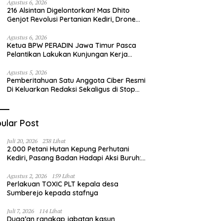
Merah Putih
Agustus 6, 2026
216 Alsintan Digelontorkan! Mas Dhito
Genjot Revolusi Pertanian Kediri, Drone
hingga Traktor Siap Taklukkan Krisis
Regenerasi Petani
Agustus 6, 2026
Ketua BPW PERADIN Jawa Timur Pasca
Pelantikan Lakukan Kunjungan Kerja
Perdana ke Lamongan, Perkuat
Sinergitas Organisasi
Agustus 5, 2026
Pemberitahuan Satu Anggota Ciber Resmi
Di Keluarkan Redaksi Sekaligus di Stop
Pers
ular Post
Juli 20, 2026
238 Lihat
2.000 Petani Hutan Kepung Perhutani
Kediri, Pasang Badan Hadapi Aksi Buruh:
“Jangan Ada Intervensi Pengelolaan
Hutan”
Agustus 2, 2026
159 Lihat
Perlakuan TOXIC PLT kepala desa
Sumberejo kepada stafnya
Juli 7, 2026
114 Lihat
Duga’an rangkap jabatan kasun