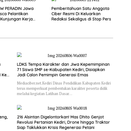
PW PERADIN Jawa
Pemberitahuan Satu Anggota
sca Pelantikan
Ciber Resmi Di Keluarkan
Kunjungan Kerja
Redaksi Sekaligus di Stop Pers
 ke Lamongan,
Sinergitas Organisasi
a
LDKS Tempa Karakter dan Jiwa Kepemimpinan
71 Siswa SMP se-Kabupaten Kediri, Disiapkan
I Ke
Jadi Calon Pemimpin Generasi Emas
Mediaciber.net.Kediri Dinas Pendidikan Kabupaten Kediri
terus memperkuat pembentukan karakter peserta didik
melalui kegiatan Latihan Dasar…
eng,
216 Alsintan Digelontorkan! Mas Dhito Genjot
Revolusi Pertanian Kediri, Drone hingga Traktor
Siap Taklukkan Krisis Regenerasi Petani