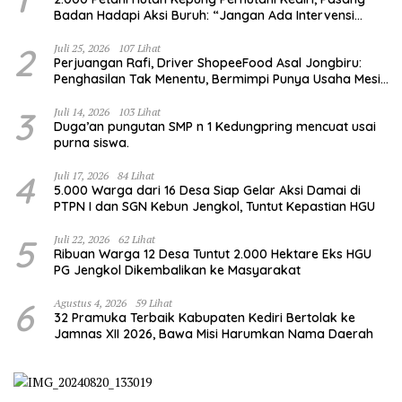
Badan Hadapi Aksi Buruh: “Jangan Ada Intervensi
Pengelolaan Hutan”
2
Juli 25, 2026
107 Lihat
Perjuangan Rafi, Driver ShopeeFood Asal Jongbiru:
Penghasilan Tak Menentu, Bermimpi Punya Usaha Mesin
Kulit Pangsit
3
Juli 14, 2026
103 Lihat
Duga’an pungutan SMP n 1 Kedungpring mencuat usai
purna siswa.
4
Juli 17, 2026
84 Lihat
5.000 Warga dari 16 Desa Siap Gelar Aksi Damai di
PTPN I dan SGN Kebun Jengkol, Tuntut Kepastian HGU
5
Juli 22, 2026
62 Lihat
Ribuan Warga 12 Desa Tuntut 2.000 Hektare Eks HGU
PG Jengkol Dikembalikan ke Masyarakat
6
Agustus 4, 2026
59 Lihat
32 Pramuka Terbaik Kabupaten Kediri Bertolak ke
Jamnas XII 2026, Bawa Misi Harumkan Nama Daerah