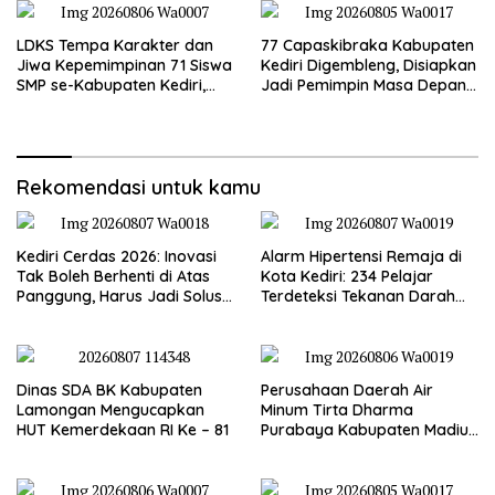
Kemerdekaan RI Ke – 81
LDKS Tempa Karakter dan
77 Capaskibraka Kabupaten
Jiwa Kepemimpinan 71 Siswa
Kediri Digembleng, Disiapkan
SMP se-Kabupaten Kediri,
Jadi Pemimpin Masa Depan
Disiapkan Jadi Calon
dan Pengibar Sang Saka
Pemimpin Generasi Emas
Merah Putih
Rekomendasi untuk kamu
Kediri Cerdas 2026: Inovasi
Alarm Hipertensi Remaja di
Tak Boleh Berhenti di Atas
Kota Kediri: 234 Pelajar
Panggung, Harus Jadi Solusi
Terdeteksi Tekanan Darah
Nyata Warga
Tinggi
Dinas SDA BK Kabupaten
Perusahaan Daerah Air
Lamongan Mengucapkan
Minum Tirta Dharma
HUT Kemerdekaan RI Ke – 81
Purabaya Kabupaten Madiun
mengucapkan selamat
memperingati HUT
Kemerdekaan RI Ke – 81