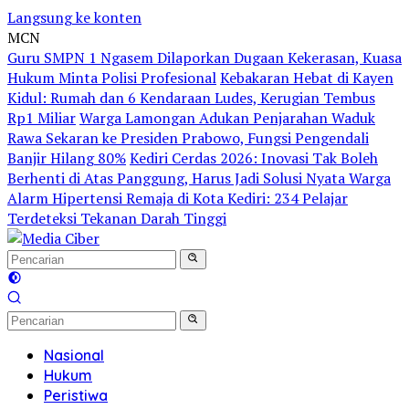
Langsung ke konten
MCN
Guru SMPN 1 Ngasem Dilaporkan Dugaan Kekerasan, Kuasa
Hukum Minta Polisi Profesional
Kebakaran Hebat di Kayen
Kidul: Rumah dan 6 Kendaraan Ludes, Kerugian Tembus
Rp1 Miliar
Warga Lamongan Adukan Penjarahan Waduk
Rawa Sekaran ke Presiden Prabowo, Fungsi Pengendali
Banjir Hilang 80%
Kediri Cerdas 2026: Inovasi Tak Boleh
Berhenti di Atas Panggung, Harus Jadi Solusi Nyata Warga
Alarm Hipertensi Remaja di Kota Kediri: 234 Pelajar
Terdeteksi Tekanan Darah Tinggi
Nasional
Hukum
Peristiwa