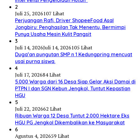
Intervensi Pengelolaan Hutan”
2
Juli 25, 2026
107 Lihat
Perjuangan Rafi, Driver ShopeeFood Asal
Jongbiru: Penghasilan Tak Menentu, Bermimpi
Punya Usaha Mesin Kulit Pangsit
3
Juli 14, 2026
Juli 14, 2026
105 Lihat
Duga’an pungutan SMP n 1 Kedungpring mencuat
usai purna siswa.
4
Juli 17, 2026
84 Lihat
5.000 Warga dari 16 Desa Siap Gelar Aksi Damai di
PTPN I dan SGN Kebun Jengkol, Tuntut Kepastian
HGU
5
Juli 22, 2026
62 Lihat
Ribuan Warga 12 Desa Tuntut 2.000 Hektare Eks
HGU PG Jengkol Dikembalikan ke Masyarakat
6
Agustus 4, 2026
59 Lihat