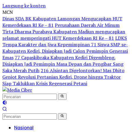
Langsung ke konten
MCN
Dinas SDA BK Kabupaten Lamongan Mengucapkan HUT
Kemerdekaan RI Ke – 81
Perusahaan Daerah Air Minum
Tirta Dharma Purabaya Kabupaten Madiun mengucapkan
selamat memperingati HUT Kemerdekaan RI Ke – 81
LDKS
Tempa Karakter dan Jiwa Kepemimpinan 71 Siswa SMP se-
Kabupaten Kediri, Disiapkan Jadi Calon Pemimpin Generasi
Emas
77 Capaskibraka Kabupaten Kediri Digembleng,
Disiapkan Jadi Pemimpin Masa Depan dan Pengibar Sang
Saka Merah Putih
216 Alsintan Digelontorkan! Mas Dhito
Genjot Revolusi Pertanian Kediri, Drone hingga Traktor
Siap Taklukkan Krisis Regenerasi Petani
Nasional