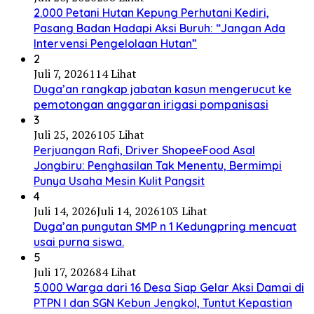
2.000 Petani Hutan Kepung Perhutani Kediri,
Pasang Badan Hadapi Aksi Buruh: “Jangan Ada
Intervensi Pengelolaan Hutan”
2
Juli 7, 2026
114 Lihat
Duga’an rangkap jabatan kasun mengerucut ke
pemotongan anggaran irigasi pompanisasi
3
Juli 25, 2026
105 Lihat
Perjuangan Rafi, Driver ShopeeFood Asal
Jongbiru: Penghasilan Tak Menentu, Bermimpi
Punya Usaha Mesin Kulit Pangsit
4
Juli 14, 2026
Juli 14, 2026
103 Lihat
Duga’an pungutan SMP n 1 Kedungpring mencuat
usai purna siswa.
5
Juli 17, 2026
84 Lihat
5.000 Warga dari 16 Desa Siap Gelar Aksi Damai di
PTPN I dan SGN Kebun Jengkol, Tuntut Kepastian