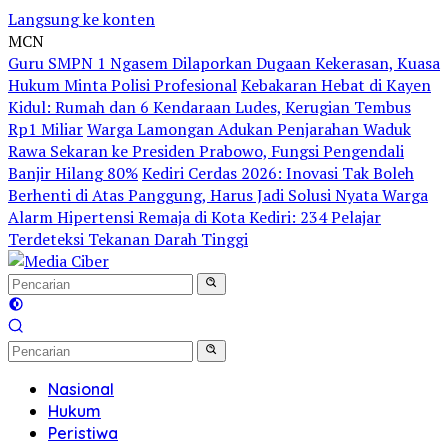
Langsung ke konten
MCN
Guru SMPN 1 Ngasem Dilaporkan Dugaan Kekerasan, Kuasa
Hukum Minta Polisi Profesional
Kebakaran Hebat di Kayen
Kidul: Rumah dan 6 Kendaraan Ludes, Kerugian Tembus
Rp1 Miliar
Warga Lamongan Adukan Penjarahan Waduk
Rawa Sekaran ke Presiden Prabowo, Fungsi Pengendali
Banjir Hilang 80%
Kediri Cerdas 2026: Inovasi Tak Boleh
Berhenti di Atas Panggung, Harus Jadi Solusi Nyata Warga
Alarm Hipertensi Remaja di Kota Kediri: 234 Pelajar
Terdeteksi Tekanan Darah Tinggi
Nasional
Hukum
Peristiwa