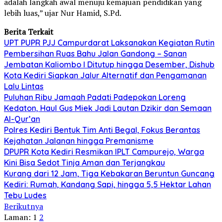
adalah langkah awal menuju kemajuan pendidikan yang
lebih luas,” ujar Nur Hamid, S.Pd.
Berita Terkait
UPT PUPR PJJ Campurdarat Laksanakan Kegiatan Rutin
Pembersihan Ruas Bahu Jalan Gandong – Sanan
Jembatan Kaliombo I Ditutup hingga Desember, Dishub
Kota Kediri Siapkan Jalur Alternatif dan Pengamanan
Lalu Lintas
Puluhan Ribu Jamaah Padati Padepokan Loreng
Kedaton, Haul Gus Miek Jadi Lautan Dzikir dan Semaan
Al-Qur’an
Polres Kediri Bentuk Tim Anti Begal, Fokus Berantas
Kejahatan Jalanan hingga Premanisme
DPUPR Kota Kediri Resmikan IPLT Campurejo, Warga
Kini Bisa Sedot Tinja Aman dan Terjangkau
Kurang dari 12 Jam, Tiga Kebakaran Beruntun Guncang
Kediri: Rumah, Kandang Sapi, hingga 5,5 Hektar Lahan
Tebu Ludes
Berikutnya
Laman:
1
2