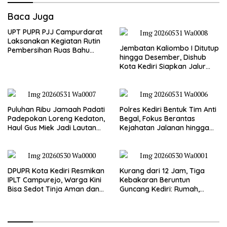
Baca Juga
UPT PUPR PJJ Campurdarat
Laksanakan Kegiatan Rutin
Jembatan Kaliombo I Ditutup
Pembersihan Ruas Bahu
hingga Desember, Dishub
Jalan Gandong – Sanan
Kota Kediri Siapkan Jalur
Alternatif dan Pengamanan
Lalu Lintas
Puluhan Ribu Jamaah Padati
Polres Kediri Bentuk Tim Anti
Padepokan Loreng Kedaton,
Begal, Fokus Berantas
Haul Gus Miek Jadi Lautan
Kejahatan Jalanan hingga
Dzikir dan Semaan Al-Qur’an
Premanisme
DPUPR Kota Kediri Resmikan
Kurang dari 12 Jam, Tiga
IPLT Campurejo, Warga Kini
Kebakaran Beruntun
Bisa Sedot Tinja Aman dan
Guncang Kediri: Rumah,
Terjangkau
Kandang Sapi, hingga 5,5
Hektar Lahan Tebu Ludes