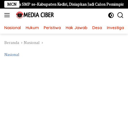
Langsung
iswa SMP se-Kabupaten Kediri, Disiapkan Jadi Calon Pemimpin Generas
MCN
ke
konten
Nasional
Hukum
Peristiwa
Hak Jawab
Desa
Investigasi
Beranda
Nasional
Nasional