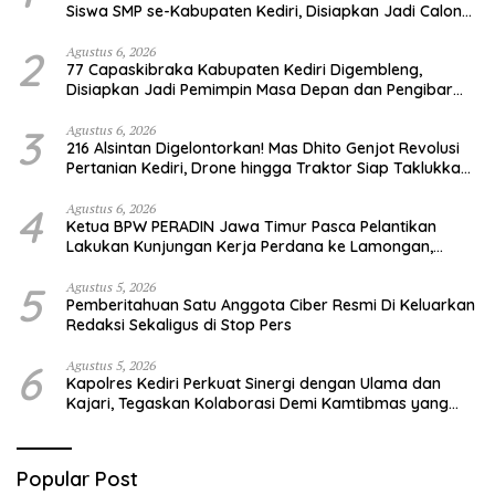
Siswa SMP se-Kabupaten Kediri, Disiapkan Jadi Calon
Pemimpin Generasi Emas
2
Agustus 6, 2026
77 Capaskibraka Kabupaten Kediri Digembleng,
Disiapkan Jadi Pemimpin Masa Depan dan Pengibar
Sang Saka Merah Putih
3
Agustus 6, 2026
216 Alsintan Digelontorkan! Mas Dhito Genjot Revolusi
Pertanian Kediri, Drone hingga Traktor Siap Taklukkan
Krisis Regenerasi Petani
4
Agustus 6, 2026
Ketua BPW PERADIN Jawa Timur Pasca Pelantikan
Lakukan Kunjungan Kerja Perdana ke Lamongan,
Perkuat Sinergitas Organisasi
5
Agustus 5, 2026
Pemberitahuan Satu Anggota Ciber Resmi Di Keluarkan
Redaksi Sekaligus di Stop Pers
6
Agustus 5, 2026
Kapolres Kediri Perkuat Sinergi dengan Ulama dan
Kajari, Tegaskan Kolaborasi Demi Kamtibmas yang
Kondusif
Popular Post