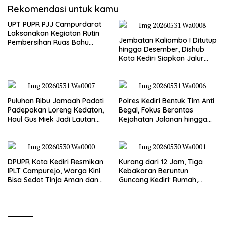
Rekomendasi untuk kamu
UPT PUPR PJJ Campurdarat
Laksanakan Kegiatan Rutin
Jembatan Kaliombo I Ditutup
Pembersihan Ruas Bahu
hingga Desember, Dishub
Jalan Gandong – Sanan
Kota Kediri Siapkan Jalur
Alternatif dan Pengamanan
Lalu Lintas
Puluhan Ribu Jamaah Padati
Polres Kediri Bentuk Tim Anti
Padepokan Loreng Kedaton,
Begal, Fokus Berantas
Haul Gus Miek Jadi Lautan
Kejahatan Jalanan hingga
Dzikir dan Semaan Al-Qur’an
Premanisme
DPUPR Kota Kediri Resmikan
Kurang dari 12 Jam, Tiga
IPLT Campurejo, Warga Kini
Kebakaran Beruntun
Bisa Sedot Tinja Aman dan
Guncang Kediri: Rumah,
Terjangkau
Kandang Sapi, hingga 5,5
Hektar Lahan Tebu Ludes