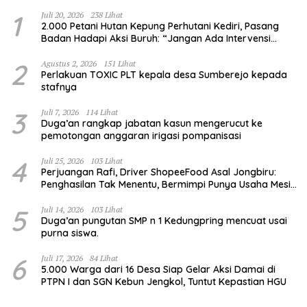
1
Juli 20, 2026
238 Lihat
2.000 Petani Hutan Kepung Perhutani Kediri, Pasang
Badan Hadapi Aksi Buruh: “Jangan Ada Intervensi
Pengelolaan Hutan”
2
Agustus 2, 2026
151 Lihat
Perlakuan TOXIC PLT kepala desa Sumberejo kepada
stafnya
3
Juli 7, 2026
114 Lihat
Duga’an rangkap jabatan kasun mengerucut ke
pemotongan anggaran irigasi pompanisasi
4
Juli 25, 2026
103 Lihat
Perjuangan Rafi, Driver ShopeeFood Asal Jongbiru:
Penghasilan Tak Menentu, Bermimpi Punya Usaha Mesin
Kulit Pangsit
5
Juli 14, 2026
103 Lihat
Duga’an pungutan SMP n 1 Kedungpring mencuat usai
purna siswa.
6
Juli 17, 2026
84 Lihat
5.000 Warga dari 16 Desa Siap Gelar Aksi Damai di
PTPN I dan SGN Kebun Jengkol, Tuntut Kepastian HGU