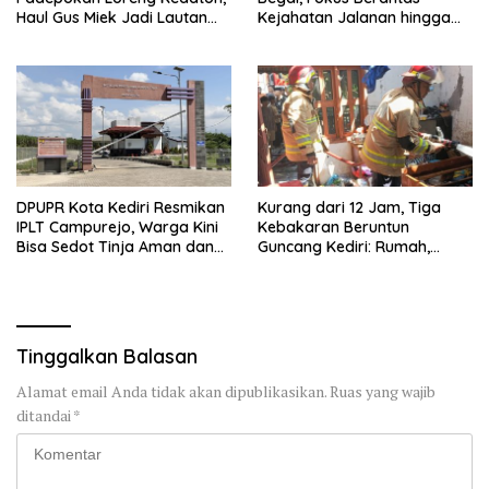
Haul Gus Miek Jadi Lautan
Kejahatan Jalanan hingga
Dzikir dan Semaan Al-Qur’an
Premanisme
DPUPR Kota Kediri Resmikan
Kurang dari 12 Jam, Tiga
IPLT Campurejo, Warga Kini
Kebakaran Beruntun
Bisa Sedot Tinja Aman dan
Guncang Kediri: Rumah,
Terjangkau
Kandang Sapi, hingga 5,5
Hektar Lahan Tebu Ludes
Tinggalkan Balasan
Alamat email Anda tidak akan dipublikasikan.
Ruas yang wajib
ditandai
*