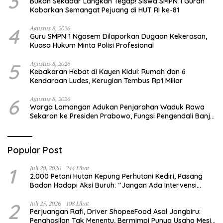
3
Bukan Sekadar Langkah Tegap! Siswa SMPN 1 Gurah
Kobarkan Semangat Pejuang di HUT RI ke-81
4
Agustus 8, 2026
Guru SMPN 1 Ngasem Dilaporkan Dugaan Kekerasan,
Kuasa Hukum Minta Polisi Profesional
5
Agustus 8, 2026
Kebakaran Hebat di Kayen Kidul: Rumah dan 6
Kendaraan Ludes, Kerugian Tembus Rp1 Miliar
6
Agustus 8, 2026
Warga Lamongan Adukan Penjarahan Waduk Rawa
Sekaran ke Presiden Prabowo, Fungsi Pengendali Banjir
Hilang 80%
Popular Post
1
Juli 20, 2026
244 Lihat
2.000 Petani Hutan Kepung Perhutani Kediri, Pasang
Badan Hadapi Aksi Buruh: “Jangan Ada Intervensi
Pengelolaan Hutan”
2
Juli 25, 2026
108 Lihat
Perjuangan Rafi, Driver ShopeeFood Asal Jongbiru:
Penghasilan Tak Menentu, Bermimpi Punya Usaha Mesin