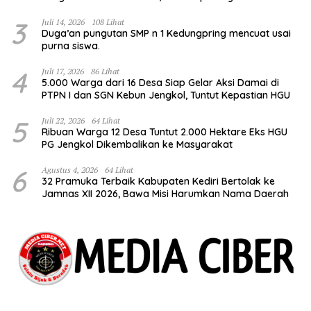
Kulit Pangsit
3
Juli 14, 2026
108 Lihat
Duga’an pungutan SMP n 1 Kedungpring mencuat usai
purna siswa.
4
Juli 17, 2026
86 Lihat
5.000 Warga dari 16 Desa Siap Gelar Aksi Damai di
PTPN I dan SGN Kebun Jengkol, Tuntut Kepastian HGU
5
Juli 22, 2026
64 Lihat
Ribuan Warga 12 Desa Tuntut 2.000 Hektare Eks HGU
PG Jengkol Dikembalikan ke Masyarakat
6
Agustus 4, 2026
64 Lihat
32 Pramuka Terbaik Kabupaten Kediri Bertolak ke
Jamnas XII 2026, Bawa Misi Harumkan Nama Daerah