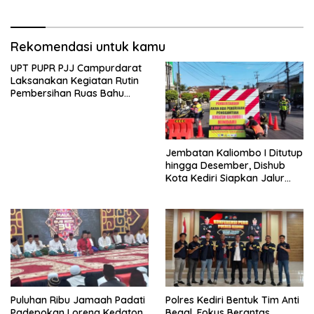
Hektar Lahan Tebu Ludes
Rekomendasi untuk kamu
UPT PUPR PJJ Campurdarat
Laksanakan Kegiatan Rutin
Pembersihan Ruas Bahu
Jalan Gandong – Sanan
Jembatan Kaliombo I Ditutup
hingga Desember, Dishub
Kota Kediri Siapkan Jalur
Alternatif dan Pengamanan
Lalu Lintas
Puluhan Ribu Jamaah Padati
Polres Kediri Bentuk Tim Anti
Padepokan Loreng Kedaton,
Begal, Fokus Berantas