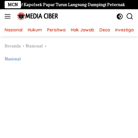
Langsung
aga! Kapolsek Papar Turun Langsung Dampingi Peternak
MCN
Perju
ke
konten
Nasional
Hukum
Peristiwa
Hak Jawab
Desa
Investigasi
Beranda
Nasional
Nasional