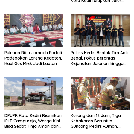
Kota Kediri Siapkan Jalur
Alternatif dan Pengamanan
Lalu Lintas
Puluhan Ribu Jamaah Padati
Polres Kediri Bentuk Tim Anti
Padepokan Loreng Kedaton,
Begal, Fokus Berantas
Haul Gus Miek Jadi Lautan
Kejahatan Jalanan hingga
Dzikir dan Semaan Al-Qur’an
Premanisme
DPUPR Kota Kediri Resmikan
Kurang dari 12 Jam, Tiga
IPLT Campurejo, Warga Kini
Kebakaran Beruntun
Bisa Sedot Tinja Aman dan
Guncang Kediri: Rumah,
Terjangkau
Kandang Sapi, hingga 5,5