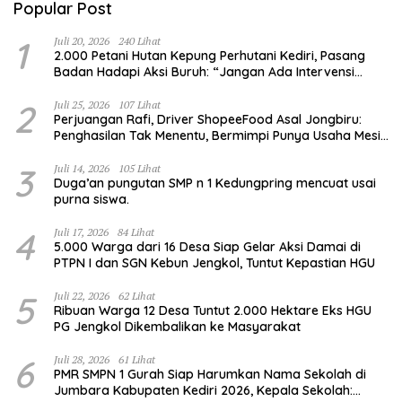
Popular Post
1
Juli 20, 2026
240 Lihat
2.000 Petani Hutan Kepung Perhutani Kediri, Pasang
Badan Hadapi Aksi Buruh: “Jangan Ada Intervensi
Pengelolaan Hutan”
2
Juli 25, 2026
107 Lihat
Perjuangan Rafi, Driver ShopeeFood Asal Jongbiru:
Penghasilan Tak Menentu, Bermimpi Punya Usaha Mesin
Kulit Pangsit
3
Juli 14, 2026
105 Lihat
Duga’an pungutan SMP n 1 Kedungpring mencuat usai
purna siswa.
4
Juli 17, 2026
84 Lihat
5.000 Warga dari 16 Desa Siap Gelar Aksi Damai di
PTPN I dan SGN Kebun Jengkol, Tuntut Kepastian HGU
5
Juli 22, 2026
62 Lihat
Ribuan Warga 12 Desa Tuntut 2.000 Hektare Eks HGU
PG Jengkol Dikembalikan ke Masyarakat
6
Juli 28, 2026
61 Lihat
PMR SMPN 1 Gurah Siap Harumkan Nama Sekolah di
Jumbara Kabupaten Kediri 2026, Kepala Sekolah: