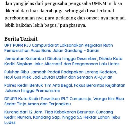
dan yang jelas dari pengusaha pengusaha UMKM ini bisa
dikenal dari luar daerah juga sehinggah bisa terkenal
perekonomian nya para pedagang dan omset nya menjadi
lebih baikdan lebih bagus,”pungkasnya.
Berita Terkait
UPT PUPR PJJ Campurdarat Laksanakan Kegiatan Rutin
Pembersihan Ruas Bahu Jalan Gandong – Sanan
Jembatan Kaliombo I Ditutup hingga Desember, Dishub Kota
Kediri Siapkan Jalur Alternatif dan Pengamanan Lalu Lintas
Puluhan Ribu Jamaah Padati Padepokan Loreng Kedaton,
Haul Gus Miek Jadi Lautan Dzikir dan Semaan Al-Qur’an
Polres Kediri Bentuk Tim Anti Begal, Fokus Berantas Kejahatan
Jalanan hingga Premanisme
DPUPR Kota Kediri Resmikan IPLT Campurejo, Warga Kini Bisa
Sedot Tinja Aman dan Terjangkau
Kurang dari 12 Jam, Tiga Kebakaran Beruntun Guncang
Kediri: Rumah, Kandang Sapi, hingga 5,5 Hektar Lahan Tebu
Ludes