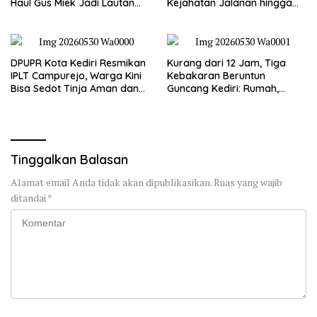
Haul Gus Miek Jadi Lautan
Kejahatan Jalanan hingga
Dzikir dan Semaan Al-Qur’an
Premanisme
DPUPR Kota Kediri Resmikan
Kurang dari 12 Jam, Tiga
IPLT Campurejo, Warga Kini
Kebakaran Beruntun
Bisa Sedot Tinja Aman dan
Guncang Kediri: Rumah,
Terjangkau
Kandang Sapi, hingga 5,5
Hektar Lahan Tebu Ludes
Tinggalkan Balasan
Alamat email Anda tidak akan dipublikasikan.
Ruas yang wajib
ditandai
*