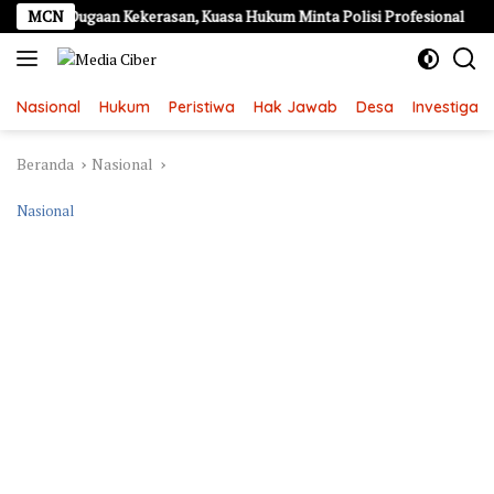
Langsung
an Dugaan Kekerasan, Kuasa Hukum Minta Polisi Profesional
MCN
ke
konten
Nasional
Hukum
Peristiwa
Hak Jawab
Desa
Investigasi
Beranda
Nasional
Nasional