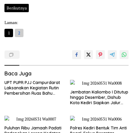
Berikutnya
Laman:
1
2
Baca Juga
UPT PUPR PJJ Campurdarat
Laksanakan Kegiatan Rutin
Jembatan Kaliombo I Ditutup
Pembersihan Ruas Bahu
hingga Desember, Dishub
Jalan Gandong – Sanan
Kota Kediri Siapkan Jalur
Alternatif dan Pengamanan
Lalu Lintas
Puluhan Ribu Jamaah Padati
Polres Kediri Bentuk Tim Anti