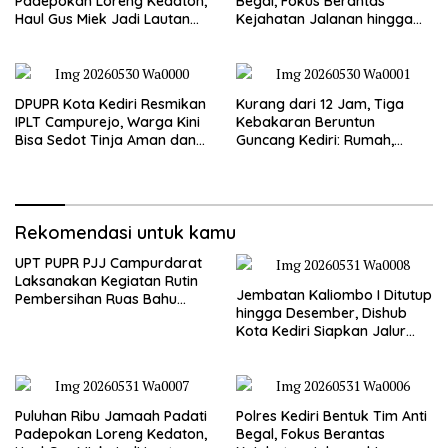
Padepokan Loreng Kedaton,
Begal, Fokus Berantas
Haul Gus Miek Jadi Lautan
Kejahatan Jalanan hingga
Dzikir dan Semaan Al-Qur’an
Premanisme
DPUPR Kota Kediri Resmikan
Kurang dari 12 Jam, Tiga
IPLT Campurejo, Warga Kini
Kebakaran Beruntun
Bisa Sedot Tinja Aman dan
Guncang Kediri: Rumah,
Terjangkau
Kandang Sapi, hingga 5,5
Hektar Lahan Tebu Ludes
Rekomendasi untuk kamu
UPT PUPR PJJ Campurdarat
Laksanakan Kegiatan Rutin
Jembatan Kaliombo I Ditutup
Pembersihan Ruas Bahu
hingga Desember, Dishub
Jalan Gandong – Sanan
Kota Kediri Siapkan Jalur
Alternatif dan Pengamanan
Lalu Lintas
Puluhan Ribu Jamaah Padati
Polres Kediri Bentuk Tim Anti
Padepokan Loreng Kedaton,
Begal, Fokus Berantas