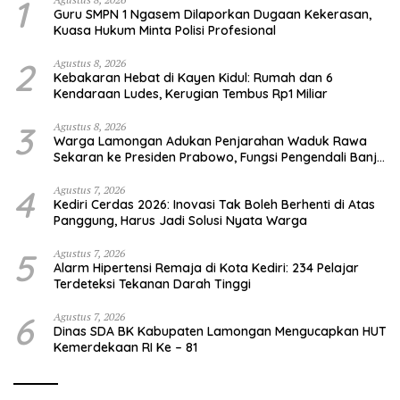
1
Guru SMPN 1 Ngasem Dilaporkan Dugaan Kekerasan,
Kuasa Hukum Minta Polisi Profesional
2
Agustus 8, 2026
Kebakaran Hebat di Kayen Kidul: Rumah dan 6
Kendaraan Ludes, Kerugian Tembus Rp1 Miliar
3
Agustus 8, 2026
Warga Lamongan Adukan Penjarahan Waduk Rawa
Sekaran ke Presiden Prabowo, Fungsi Pengendali Banjir
Hilang 80%
4
Agustus 7, 2026
Kediri Cerdas 2026: Inovasi Tak Boleh Berhenti di Atas
Panggung, Harus Jadi Solusi Nyata Warga
5
Agustus 7, 2026
Alarm Hipertensi Remaja di Kota Kediri: 234 Pelajar
Terdeteksi Tekanan Darah Tinggi
6
Agustus 7, 2026
Dinas SDA BK Kabupaten Lamongan Mengucapkan HUT
Kemerdekaan RI Ke – 81