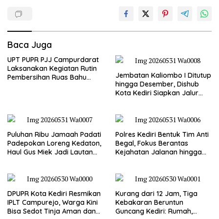
Baca Juga
UPT PUPR PJJ Campurdarat
Laksanakan Kegiatan Rutin
Jembatan Kaliombo I Ditutup
Pembersihan Ruas Bahu
hingga Desember, Dishub
Jalan Gandong – Sanan
Kota Kediri Siapkan Jalur
Alternatif dan Pengamanan
Lalu Lintas
Puluhan Ribu Jamaah Padati
Polres Kediri Bentuk Tim Anti
Padepokan Loreng Kedaton,
Begal, Fokus Berantas
Haul Gus Miek Jadi Lautan
Kejahatan Jalanan hingga
Dzikir dan Semaan Al-Qur’an
Premanisme
DPUPR Kota Kediri Resmikan
Kurang dari 12 Jam, Tiga
IPLT Campurejo, Warga Kini
Kebakaran Beruntun
Bisa Sedot Tinja Aman dan
Guncang Kediri: Rumah,