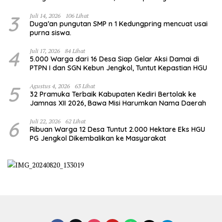
Kulit Pangsit
3
Juli 14, 2026
106 Lihat
Duga’an pungutan SMP n 1 Kedungpring mencuat usai
purna siswa.
4
Juli 17, 2026
84 Lihat
5.000 Warga dari 16 Desa Siap Gelar Aksi Damai di
PTPN I dan SGN Kebun Jengkol, Tuntut Kepastian HGU
5
Agustus 4, 2026
63 Lihat
32 Pramuka Terbaik Kabupaten Kediri Bertolak ke
Jamnas XII 2026, Bawa Misi Harumkan Nama Daerah
6
Juli 22, 2026
62 Lihat
Ribuan Warga 12 Desa Tuntut 2.000 Hektare Eks HGU
PG Jengkol Dikembalikan ke Masyarakat