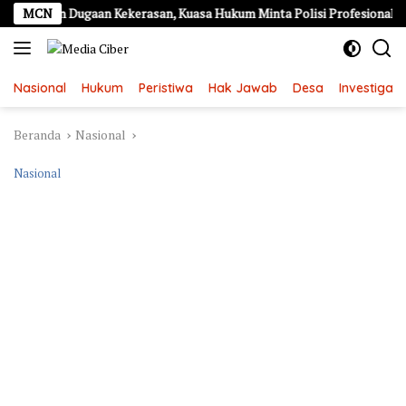
Langsung
rkan Dugaan Kekerasan, Kuasa Hukum Minta Polisi Profesional
MCN
ke
konten
Nasional
Hukum
Peristiwa
Hak Jawab
Desa
Investigasi
Beranda
Nasional
Nasional