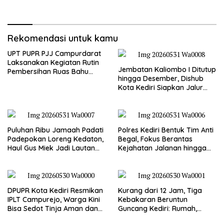
Terjangkau
Kandang Sapi, hingga 5,5
Hektar Lahan Tebu Ludes
Rekomendasi untuk kamu
UPT PUPR PJJ Campurdarat
Laksanakan Kegiatan Rutin
Jembatan Kaliombo I Ditutup
Pembersihan Ruas Bahu
hingga Desember, Dishub
Jalan Gandong – Sanan
Kota Kediri Siapkan Jalur
Alternatif dan Pengamanan
Lalu Lintas
Puluhan Ribu Jamaah Padati
Polres Kediri Bentuk Tim Anti
Padepokan Loreng Kedaton,
Begal, Fokus Berantas
Haul Gus Miek Jadi Lautan
Kejahatan Jalanan hingga
Dzikir dan Semaan Al-Qur’an
Premanisme
DPUPR Kota Kediri Resmikan
Kurang dari 12 Jam, Tiga
IPLT Campurejo, Warga Kini
Kebakaran Beruntun
Bisa Sedot Tinja Aman dan
Guncang Kediri: Rumah,
Terjangkau
Kandang Sapi, hingga 5,5