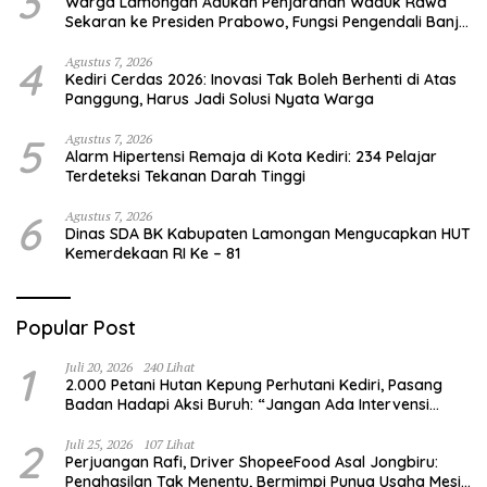
3
Warga Lamongan Adukan Penjarahan Waduk Rawa
Sekaran ke Presiden Prabowo, Fungsi Pengendali Banjir
Hilang 80%
4
Agustus 7, 2026
Kediri Cerdas 2026: Inovasi Tak Boleh Berhenti di Atas
Panggung, Harus Jadi Solusi Nyata Warga
5
Agustus 7, 2026
Alarm Hipertensi Remaja di Kota Kediri: 234 Pelajar
Terdeteksi Tekanan Darah Tinggi
6
Agustus 7, 2026
Dinas SDA BK Kabupaten Lamongan Mengucapkan HUT
Kemerdekaan RI Ke – 81
Popular Post
1
Juli 20, 2026
240 Lihat
2.000 Petani Hutan Kepung Perhutani Kediri, Pasang
Badan Hadapi Aksi Buruh: “Jangan Ada Intervensi
Pengelolaan Hutan”
2
Juli 25, 2026
107 Lihat
Perjuangan Rafi, Driver ShopeeFood Asal Jongbiru:
Penghasilan Tak Menentu, Bermimpi Punya Usaha Mesin