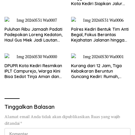
Kota Kediri Siapkan Jalur
Alternatif dan Pengamanan
Lalu Lintas
Puluhan Ribu Jamaah Padati
Polres Kediri Bentuk Tim Anti
Padepokan Loreng Kedaton,
Begal, Fokus Berantas
Haul Gus Miek Jadi Lautan
Kejahatan Jalanan hingga
Dzikir dan Semaan Al-Qur’an
Premanisme
DPUPR Kota Kediri Resmikan
Kurang dari 12 Jam, Tiga
IPLT Campurejo, Warga Kini
Kebakaran Beruntun
Bisa Sedot Tinja Aman dan
Guncang Kediri: Rumah,
Terjangkau
Kandang Sapi, hingga 5,5
Hektar Lahan Tebu Ludes
Tinggalkan Balasan
Alamat email Anda tidak akan dipublikasikan.
Ruas yang wajib
ditandai
*