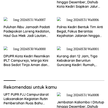
hingga Desember, Dishub
Jalan Gandong – Sanan
Kota Kediri Siapkan Jalur
Alternatif dan Pengamanan
Lalu Lintas
Puluhan Ribu Jamaah Padati
Polres Kediri Bentuk Tim Anti
Padepokan Loreng Kedaton,
Begal, Fokus Berantas
Haul Gus Miek Jadi Lautan
Kejahatan Jalanan hingga
Dzikir dan Semaan Al-Qur’an
Premanisme
DPUPR Kota Kediri Resmikan
Kurang dari 12 Jam, Tiga
IPLT Campurejo, Warga Kini
Kebakaran Beruntun
Bisa Sedot Tinja Aman dan
Guncang Kediri: Rumah,
Terjangkau
Kandang Sapi, hingga 5,5
Hektar Lahan Tebu Ludes
Rekomendasi untuk kamu
UPT PUPR PJJ Campurdarat
Laksanakan Kegiatan Rutin
Jembatan Kaliombo I Ditutup
Pembersihan Ruas Bahu
hingga Desember, Dishub
Jalan Gandong – Sanan