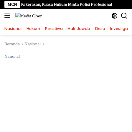
Langsung
an Kekerasan, Kuasa Hukum Minta Polisi Profesional
MCN
Kebakar
ke
konten
Nasional
Hukum
Peristiwa
Hak Jawab
Desa
Investigasi
Beranda
Nasional
Nasional