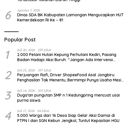
6
Agustus 7, 2026
Dinas SDA BK Kabupaten Lamongan Mengucapkan HUT
Kemerdekaan RI Ke – 81
Popular Post
1
Juli 20, 2026
239 Lihat
2.000 Petani Hutan Kepung Perhutani Kediri, Pasang
Badan Hadapi Aksi Buruh: “Jangan Ada Intervensi
Pengelolaan Hutan”
2
Juli 25, 2026
107 Lihat
Perjuangan Rafi, Driver ShopeeFood Asal Jongbiru:
Penghasilan Tak Menentu, Bermimpi Punya Usaha Mesin
Kulit Pangsit
3
Juli 14, 2026
105 Lihat
Duga’an pungutan SMP n 1 Kedungpring mencuat usai
purna siswa.
4
Juli 17, 2026
84 Lihat
5.000 Warga dari 16 Desa Siap Gelar Aksi Damai di
PTPN I dan SGN Kebun Jengkol, Tuntut Kepastian HGU