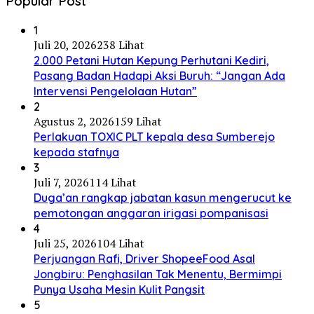
Popular Post
1
Juli 20, 2026
238 Lihat
2.000 Petani Hutan Kepung Perhutani Kediri,
Pasang Badan Hadapi Aksi Buruh: “Jangan Ada
Intervensi Pengelolaan Hutan”
2
Agustus 2, 2026
159 Lihat
Perlakuan TOXIC PLT kepala desa Sumberejo
kepada stafnya
3
Juli 7, 2026
114 Lihat
Duga’an rangkap jabatan kasun mengerucut ke
pemotongan anggaran irigasi pompanisasi
4
Juli 25, 2026
104 Lihat
Perjuangan Rafi, Driver ShopeeFood Asal
Jongbiru: Penghasilan Tak Menentu, Bermimpi
Punya Usaha Mesin Kulit Pangsit
5