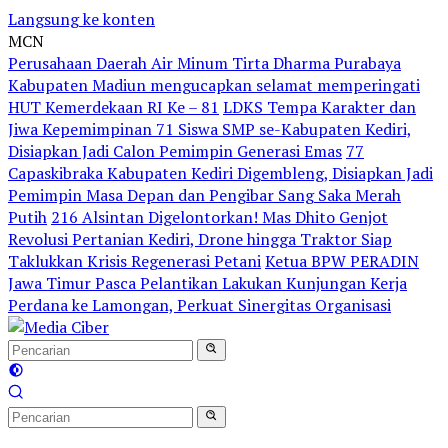
Langsung ke konten
MCN
Perusahaan Daerah Air Minum Tirta Dharma Purabaya
Kabupaten Madiun mengucapkan selamat memperingati
HUT Kemerdekaan RI Ke – 81
LDKS Tempa Karakter dan
Jiwa Kepemimpinan 71 Siswa SMP se-Kabupaten Kediri,
Disiapkan Jadi Calon Pemimpin Generasi Emas
77
Capaskibraka Kabupaten Kediri Digembleng, Disiapkan Jadi
Pemimpin Masa Depan dan Pengibar Sang Saka Merah
Putih
216 Alsintan Digelontorkan! Mas Dhito Genjot
Revolusi Pertanian Kediri, Drone hingga Traktor Siap
Taklukkan Krisis Regenerasi Petani
Ketua BPW PERADIN
Jawa Timur Pasca Pelantikan Lakukan Kunjungan Kerja
Perdana ke Lamongan, Perkuat Sinergitas Organisasi