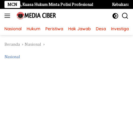
Langsung
Kuasa Hukum Minta Polisi Profesional
MCN
Kebakaran Hebat di Ka
ke
konten
Nasional
Hukum
Peristiwa
Hak Jawab
Desa
Investigasi
Beranda
Nasional
Nasional