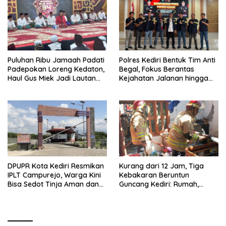
Puluhan Ribu Jamaah Padati
Polres Kediri Bentuk Tim Anti
Padepokan Loreng Kedaton,
Begal, Fokus Berantas
Haul Gus Miek Jadi Lautan
Kejahatan Jalanan hingga
Dzikir dan Semaan Al-Qur’an
Premanisme
DPUPR Kota Kediri Resmikan
Kurang dari 12 Jam, Tiga
IPLT Campurejo, Warga Kini
Kebakaran Beruntun
Bisa Sedot Tinja Aman dan
Guncang Kediri: Rumah,
Terjangkau
Kandang Sapi, hingga 5,5
Hektar Lahan Tebu Ludes