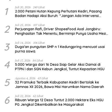
1
Juli 20, 2026
240 Lihat
2.000 Petani Hutan Kepung Perhutani Kediri, Pasang
Badan Hadapi Aksi Buruh: “Jangan Ada Intervensi
Pengelolaan Hutan”
2
Juli 25, 2026
107 Lihat
Perjuangan Rafi, Driver ShopeeFood Asal Jongbiru:
Penghasilan Tak Menentu, Bermimpi Punya Usaha Mesin
Kulit Pangsit
3
Juli 14, 2026
106 Lihat
Duga’an pungutan SMP n 1 Kedungpring mencuat usai
purna siswa.
4
Juli 17, 2026
84 Lihat
5.000 Warga dari 16 Desa Siap Gelar Aksi Damai di
PTPN I dan SGN Kebun Jengkol, Tuntut Kepastian HGU
5
Agustus 4, 2026
63 Lihat
32 Pramuka Terbaik Kabupaten Kediri Bertolak ke
Jamnas XII 2026, Bawa Misi Harumkan Nama Daerah
6
Juli 22, 2026
62 Lihat
Ribuan Warga 12 Desa Tuntut 2.000 Hektare Eks HGU
PG Jengkol Dikembalikan ke Masyarakat