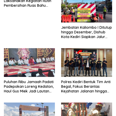
Laksanakan Kegiatan Rutin
Pembersihan Ruas Bahu
Jalan Gandong – Sanan
Jembatan Kaliombo I Ditutup
hingga Desember, Dishub
Kota Kediri Siapkan Jalur
Alternatif dan Pengamanan
Lalu Lintas
Puluhan Ribu Jamaah Padati
Polres Kediri Bentuk Tim Anti
Padepokan Loreng Kedaton,
Begal, Fokus Berantas
Haul Gus Miek Jadi Lautan
Kejahatan Jalanan hingga
Dzikir dan Semaan Al-Qur’an
Premanisme