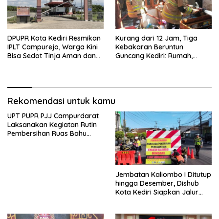
DPUPR Kota Kediri Resmikan
Kurang dari 12 Jam, Tiga
IPLT Campurejo, Warga Kini
Kebakaran Beruntun
Bisa Sedot Tinja Aman dan
Guncang Kediri: Rumah,
Terjangkau
Kandang Sapi, hingga 5,5
Hektar Lahan Tebu Ludes
Rekomendasi untuk kamu
UPT PUPR PJJ Campurdarat
Laksanakan Kegiatan Rutin
Pembersihan Ruas Bahu
Jalan Gandong – Sanan
Jembatan Kaliombo I Ditutup
hingga Desember, Dishub
Kota Kediri Siapkan Jalur
Alternatif dan Pengamanan
Lalu Lintas