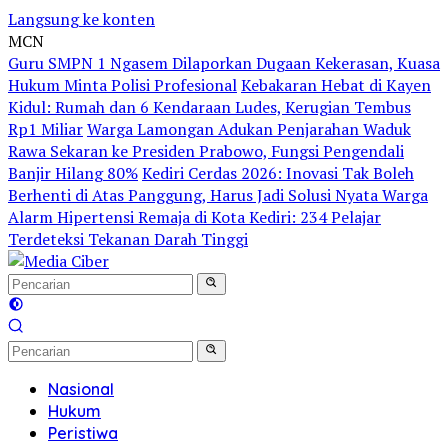
Langsung ke konten
MCN
Guru SMPN 1 Ngasem Dilaporkan Dugaan Kekerasan, Kuasa
Hukum Minta Polisi Profesional
Kebakaran Hebat di Kayen
Kidul: Rumah dan 6 Kendaraan Ludes, Kerugian Tembus
Rp1 Miliar
Warga Lamongan Adukan Penjarahan Waduk
Rawa Sekaran ke Presiden Prabowo, Fungsi Pengendali
Banjir Hilang 80%
Kediri Cerdas 2026: Inovasi Tak Boleh
Berhenti di Atas Panggung, Harus Jadi Solusi Nyata Warga
Alarm Hipertensi Remaja di Kota Kediri: 234 Pelajar
Terdeteksi Tekanan Darah Tinggi
Nasional
Hukum
Peristiwa