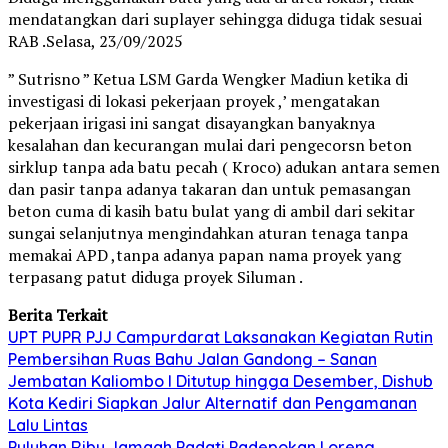
mendatangkan dari suplayer sehingga diduga tidak sesuai
RAB .Selasa, 23/09/2025
” Sutrisno ” Ketua LSM Garda Wengker Madiun ketika di
investigasi di lokasi pekerjaan proyek ,’ mengatakan
pekerjaan irigasi ini sangat disayangkan banyaknya
kesalahan dan kecurangan mulai dari pengecorsn beton
sirklup tanpa ada batu pecah ( Kroco) adukan antara semen
dan pasir tanpa adanya takaran dan untuk pemasangan
beton cuma di kasih batu bulat yang di ambil dari sekitar
sungai selanjutnya mengindahkan aturan tenaga tanpa
memakai APD ,tanpa adanya papan nama proyek yang
terpasang patut diduga proyek Siluman .
Berita Terkait
UPT PUPR PJJ Campurdarat Laksanakan Kegiatan Rutin
Pembersihan Ruas Bahu Jalan Gandong – Sanan
Jembatan Kaliombo I Ditutup hingga Desember, Dishub
Kota Kediri Siapkan Jalur Alternatif dan Pengamanan
Lalu Lintas
Puluhan Ribu Jamaah Padati Padepokan Loreng