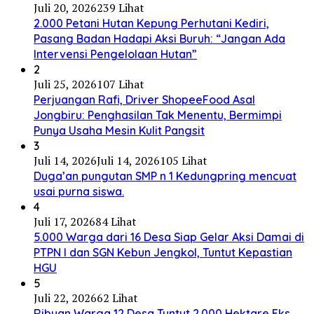
Juli 20, 2026
239 Lihat
2.000 Petani Hutan Kepung Perhutani Kediri,
Pasang Badan Hadapi Aksi Buruh: “Jangan Ada
Intervensi Pengelolaan Hutan”
2
Juli 25, 2026
107 Lihat
Perjuangan Rafi, Driver ShopeeFood Asal
Jongbiru: Penghasilan Tak Menentu, Bermimpi
Punya Usaha Mesin Kulit Pangsit
3
Juli 14, 2026
Juli 14, 2026
105 Lihat
Duga’an pungutan SMP n 1 Kedungpring mencuat
usai purna siswa.
4
Juli 17, 2026
84 Lihat
5.000 Warga dari 16 Desa Siap Gelar Aksi Damai di
PTPN I dan SGN Kebun Jengkol, Tuntut Kepastian
HGU
5
Juli 22, 2026
62 Lihat
Ribuan Warga 12 Desa Tuntut 2.000 Hektare Eks