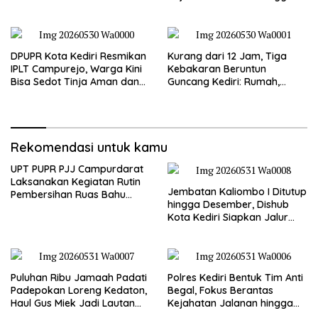
Dzikir dan Semaan Al-Qur’an
Premanisme
DPUPR Kota Kediri Resmikan
Kurang dari 12 Jam, Tiga
IPLT Campurejo, Warga Kini
Kebakaran Beruntun
Bisa Sedot Tinja Aman dan
Guncang Kediri: Rumah,
Terjangkau
Kandang Sapi, hingga 5,5
Hektar Lahan Tebu Ludes
Rekomendasi untuk kamu
UPT PUPR PJJ Campurdarat
Laksanakan Kegiatan Rutin
Jembatan Kaliombo I Ditutup
Pembersihan Ruas Bahu
hingga Desember, Dishub
Jalan Gandong – Sanan
Kota Kediri Siapkan Jalur
Alternatif dan Pengamanan
Lalu Lintas
Puluhan Ribu Jamaah Padati
Polres Kediri Bentuk Tim Anti
Padepokan Loreng Kedaton,
Begal, Fokus Berantas
Haul Gus Miek Jadi Lautan
Kejahatan Jalanan hingga
Dzikir dan Semaan Al-Qur’an
Premanisme