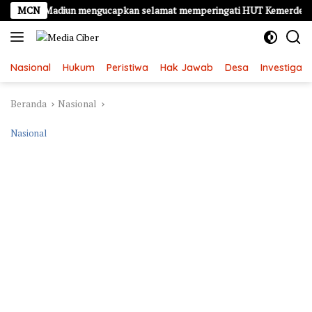
Langsung
ten Madiun mengucapkan selamat memperingati HUT Kemerdekaan RI Ke
MCN
ke
konten
Nasional
Hukum
Peristiwa
Hak Jawab
Desa
Investigasi
Beranda
Nasional
Nasional