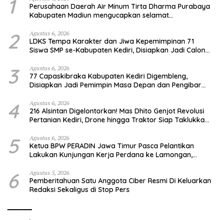
1
Perusahaan Daerah Air Minum Tirta Dharma Purabaya
Kabupaten Madiun mengucapkan selamat
memperingati HUT Kemerdekaan RI Ke – 81
2
Agustus 6, 2026
LDKS Tempa Karakter dan Jiwa Kepemimpinan 71
Siswa SMP se-Kabupaten Kediri, Disiapkan Jadi Calon
Pemimpin Generasi Emas
3
Agustus 6, 2026
77 Capaskibraka Kabupaten Kediri Digembleng,
Disiapkan Jadi Pemimpin Masa Depan dan Pengibar
Sang Saka Merah Putih
4
Agustus 6, 2026
216 Alsintan Digelontorkan! Mas Dhito Genjot Revolusi
Pertanian Kediri, Drone hingga Traktor Siap Taklukkan
Krisis Regenerasi Petani
5
Agustus 6, 2026
Ketua BPW PERADIN Jawa Timur Pasca Pelantikan
Lakukan Kunjungan Kerja Perdana ke Lamongan,
Perkuat Sinergitas Organisasi
6
Agustus 5, 2026
Pemberitahuan Satu Anggota Ciber Resmi Di Keluarkan
Redaksi Sekaligus di Stop Pers