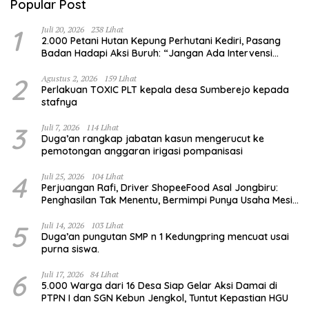
Popular Post
1
Juli 20, 2026
238 Lihat
2.000 Petani Hutan Kepung Perhutani Kediri, Pasang
Badan Hadapi Aksi Buruh: “Jangan Ada Intervensi
Pengelolaan Hutan”
2
Agustus 2, 2026
159 Lihat
Perlakuan TOXIC PLT kepala desa Sumberejo kepada
stafnya
3
Juli 7, 2026
114 Lihat
Duga’an rangkap jabatan kasun mengerucut ke
pemotongan anggaran irigasi pompanisasi
4
Juli 25, 2026
104 Lihat
Perjuangan Rafi, Driver ShopeeFood Asal Jongbiru:
Penghasilan Tak Menentu, Bermimpi Punya Usaha Mesin
Kulit Pangsit
5
Juli 14, 2026
103 Lihat
Duga’an pungutan SMP n 1 Kedungpring mencuat usai
purna siswa.
6
Juli 17, 2026
84 Lihat
5.000 Warga dari 16 Desa Siap Gelar Aksi Damai di
PTPN I dan SGN Kebun Jengkol, Tuntut Kepastian HGU