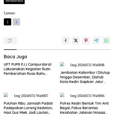
Berikutnya
Laman:
1
2
Baca Juga
UPT PUPR PJJ Campurdarat
Laksanakan Kegiatan Rutin
Jembatan Kaliombo I Ditutup
Pembersihan Ruas Bahu
hingga Desember, Dishub
Jalan Gandong – Sanan
Kota Kediri Siapkan Jalur
Alternatif dan Pengamanan
Lalu Lintas
Puluhan Ribu Jamaah Padati
Polres Kediri Bentuk Tim Anti
Padepokan Loreng Kedaton,
Begal, Fokus Berantas
Haul Gus Miek Jadi Lautan
Kejahatan Jalanan hingga