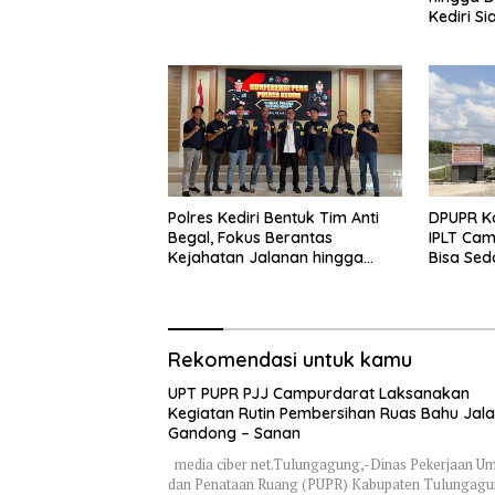
Kediri Si
dan Peng
Polres Kediri Bentuk Tim Anti
DPUPR Ko
Begal, Fokus Berantas
IPLT Cam
Kejahatan Jalanan hingga
Bisa Sed
Premanisme
Terjang
Rekomendasi untuk kamu
UPT PUPR PJJ Campurdarat Laksanakan
Kegiatan Rutin Pembersihan Ruas Bahu Jal
Gandong – Sanan
media ciber net.Tulungagung,-Dinas Pekerjaan 
dan Penataan Ruang (PUPR) Kabupaten Tulungag