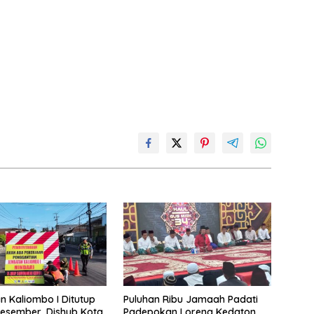
 Kaliombo I Ditutup
Puluhan Ribu Jamaah Padati
esember, Dishub Kota
Padepokan Loreng Kedaton,