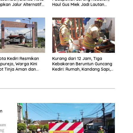
apkan Jalur Alternatif
Haul Gus Miek Jadi Lautan
amanan Lalu Lintas
Dzikir dan Semaan Al-Qur’an
ta Kediri Resmikan
Kurang dari 12 Jam, Tiga
purejo, Warga Kini
Kebakaran Beruntun Guncang
ot Tinja Aman dan
Kediri: Rumah, Kandang Sapi,
kau
hingga 5,5 Hektar Lahan Tebu
Ludes
an
Umum
ung