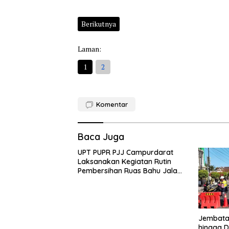
Berikutnya
Laman:
1
2
Komentar
Baca Juga
UPT PUPR PJJ Campurdarat
Laksanakan Kegiatan Rutin
Pembersihan Ruas Bahu Jalan
Gandong – Sanan
Jembatan
hingga D