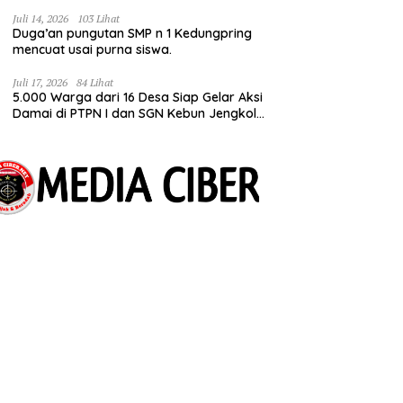
Bermimpi Punya Usaha Mesin Kulit Pangsit
Juli 14, 2026
103 Lihat
Duga’an pungutan SMP n 1 Kedungpring
mencuat usai purna siswa.
Juli 17, 2026
84 Lihat
5.000 Warga dari 16 Desa Siap Gelar Aksi
Damai di PTPN I dan SGN Kebun Jengkol,
Tuntut Kepastian HGU