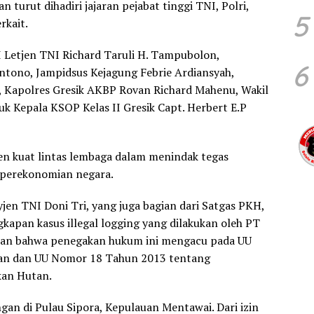
n turut dihadiri jajaran pejabat tinggi TNI, Polri,
5
rkait.
 Letjen TNI Richard Taruli H. Tampubolon,
6
antono, Jampidsus Kejagung Febrie Ardiansyah,
o, Kapolres Gresik AKBP Rovan Richard Mahenu, Wakil
suk Kepala KSOP Kelas II Gresik Capt. Herbert E.P
 kuat lintas lembaga dalam menindak tegas
 perekonomian negara.
en TNI Doni Tri, yang juga bagian dari Satgas PKH,
kapan kasus illegal logging yang dilakukan oleh PT
kan bahwa penegakan hukum ini mengacu pada UU
an dan UU Nomor 18 Tahun 2013 tentang
an Hutan.
gan di Pulau Sipora, Kepulauan Mentawai. Dari izin