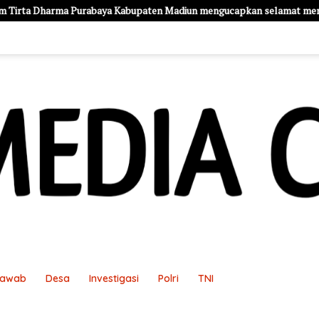
 Kabupaten Madiun mengucapkan selamat memperingati HUT Kemerdeka
Jawab
Desa
Investigasi
Polri
TNI
an
Pedoman Media Siber
Redaksi
Sample Page
Sampl