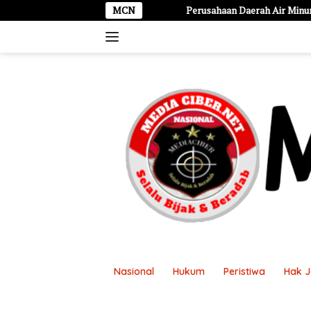
Langsung
Perusahaan Daerah Air Minum Tirta Dharma Purabaya
MCN
ke
konten
Nasional
Hukum
Peristiwa
Hak 
Disclaimer
Kontak Kami
Pasang Ikl