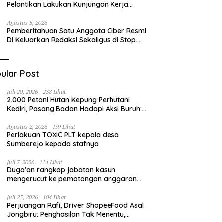
Pelantikan Lakukan Kunjungan Kerja
Perdana ke Lamongan, Perkuat
Sinergitas Organisasi
Agustus 5, 2026
Pemberitahuan Satu Anggota Ciber Resmi
Di Keluarkan Redaksi Sekaligus di Stop
Pers
ular Post
Juli 20, 2026
238 Lihat
2.000 Petani Hutan Kepung Perhutani
Kediri, Pasang Badan Hadapi Aksi Buruh:
“Jangan Ada Intervensi Pengelolaan
Hutan”
Agustus 2, 2026
159 Lihat
Perlakuan TOXIC PLT kepala desa
Sumberejo kepada stafnya
Juli 7, 2026
114 Lihat
Duga’an rangkap jabatan kasun
mengerucut ke pemotongan anggaran
irigasi pompanisasi
Juli 25, 2026
104 Lihat
Perjuangan Rafi, Driver ShopeeFood Asal
Jongbiru: Penghasilan Tak Menentu,