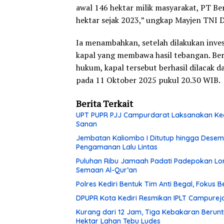
awal 146 hektar milik masyarakat, PT B
hektar sejak 2023,” ungkap Mayjen TNI D
Ia menambahkan, setelah dilakukan inves
kapal yang membawa hasil tebangan. Berk
hukum, kapal tersebut berhasil dilacak 
pada 11 Oktober 2025 pukul 20.30 WIB.
Berita Terkait
UPT PUPR PJJ Campurdarat Laksanakan Keg
Sanan
Jembatan Kaliombo I Ditutup hingga Desembe
Pengamanan Lalu Lintas
Puluhan Ribu Jamaah Padati Padepokan Lore
Semaan Al-Qur’an
Polres Kediri Bentuk Tim Anti Begal, Fokus
DPUPR Kota Kediri Resmikan IPLT Campurejo
Kurang dari 12 Jam, Tiga Kebakaran Berunt
Hektar Lahan Tebu Ludes