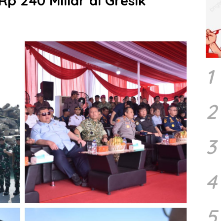
Rp 240 Miliar di Gresik
1
2
3
4
5