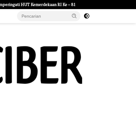
an RI Ke – 81
LDKS Tempa Karakter dan Jiwa Kepemimpinan 71
e Page
Tentang Kami
UU Pers