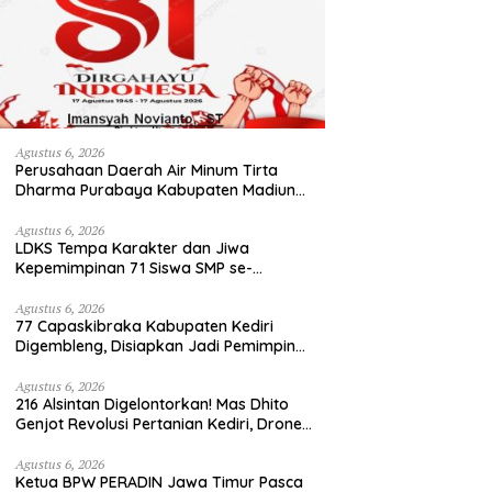
Agustus 6, 2026
Perusahaan Daerah Air Minum Tirta
Dharma Purabaya Kabupaten Madiun
mengucapkan selamat memperingati
HUT Kemerdekaan RI Ke – 81
Agustus 6, 2026
LDKS Tempa Karakter dan Jiwa
Kepemimpinan 71 Siswa SMP se-
Kabupaten Kediri, Disiapkan Jadi Calon
Pemimpin Generasi Emas
Agustus 6, 2026
77 Capaskibraka Kabupaten Kediri
Digembleng, Disiapkan Jadi Pemimpin
Masa Depan dan Pengibar Sang Saka
Merah Putih
Agustus 6, 2026
216 Alsintan Digelontorkan! Mas Dhito
Genjot Revolusi Pertanian Kediri, Drone
hingga Traktor Siap Taklukkan Krisis
Regenerasi Petani
Agustus 6, 2026
Ketua BPW PERADIN Jawa Timur Pasca