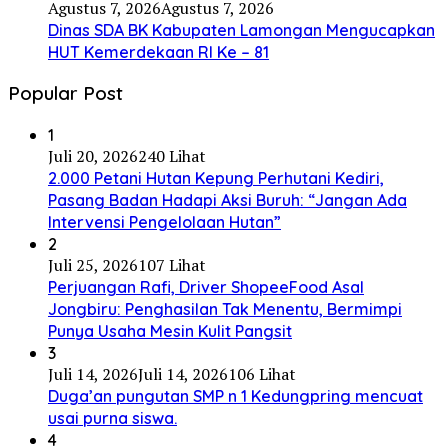
Agustus 7, 2026
Agustus 7, 2026
Dinas SDA BK Kabupaten Lamongan Mengucapkan
HUT Kemerdekaan RI Ke – 81
Popular Post
1
Juli 20, 2026
240 Lihat
2.000 Petani Hutan Kepung Perhutani Kediri,
Pasang Badan Hadapi Aksi Buruh: “Jangan Ada
Intervensi Pengelolaan Hutan”
2
Juli 25, 2026
107 Lihat
Perjuangan Rafi, Driver ShopeeFood Asal
Jongbiru: Penghasilan Tak Menentu, Bermimpi
Punya Usaha Mesin Kulit Pangsit
3
Juli 14, 2026
Juli 14, 2026
106 Lihat
Duga’an pungutan SMP n 1 Kedungpring mencuat
usai purna siswa.
4