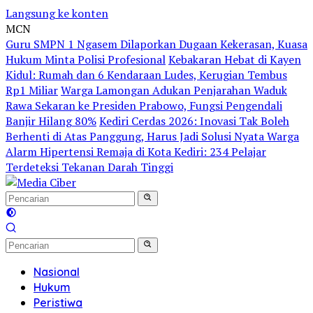
Langsung ke konten
MCN
Guru SMPN 1 Ngasem Dilaporkan Dugaan Kekerasan, Kuasa
Hukum Minta Polisi Profesional
Kebakaran Hebat di Kayen
Kidul: Rumah dan 6 Kendaraan Ludes, Kerugian Tembus
Rp1 Miliar
Warga Lamongan Adukan Penjarahan Waduk
Rawa Sekaran ke Presiden Prabowo, Fungsi Pengendali
Banjir Hilang 80%
Kediri Cerdas 2026: Inovasi Tak Boleh
Berhenti di Atas Panggung, Harus Jadi Solusi Nyata Warga
Alarm Hipertensi Remaja di Kota Kediri: 234 Pelajar
Terdeteksi Tekanan Darah Tinggi
Nasional
Hukum
Peristiwa