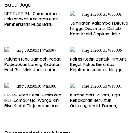
Baca Juga
UPT PUPR PJJ Campurdarat
Laksanakan Kegiatan Rutin
Jembatan Kaliombo I Ditutup
Pembersihan Ruas Bahu
hingga Desember, Dishub
Jalan Gandong – Sanan
Kota Kediri Siapkan Jalur
Alternatif dan Pengamanan
Lalu Lintas
Puluhan Ribu Jamaah Padati
Polres Kediri Bentuk Tim Anti
Padepokan Loreng Kedaton,
Begal, Fokus Berantas
Haul Gus Miek Jadi Lautan
Kejahatan Jalanan hingga
Dzikir dan Semaan Al-Qur’an
Premanisme
DPUPR Kota Kediri Resmikan
Kurang dari 12 Jam, Tiga
IPLT Campurejo, Warga Kini
Kebakaran Beruntun
Bisa Sedot Tinja Aman dan
Guncang Kediri: Rumah,
Terjangkau
Kandang Sapi, hingga 5,5
Hektar Lahan Tebu Ludes