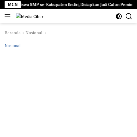
Langsung
71 Siswa SMP se-Kabupaten Kediri, Disiapkan Jadi Calon Pemimpin Ge
MCN
ke
konten
Beranda
Nasional
Nasional