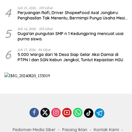
4
Juli 25, 2026
103 Lihat
Perjuangan Rafi, Driver ShopeeFood Asal Jongbiru:
Penghasilan Tak Menentu, Bermimpi Punya Usaha Mesin
Kulit Pangsit
5
Juli 14, 2026
103 Lihat
Duga’an pungutan SMP n 1 Kedungpring mencuat usai
purna siswa.
6
Juli 17, 2026
84 Lihat
5.000 Warga dari 16 Desa Siap Gelar Aksi Damai di
PTPN I dan SGN Kebun Jengkol, Tuntut Kepastian HGU
Pedoman Media Siber
Pasang Iklan
Kontak Kami