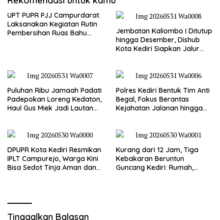
Rekomendasi untuk kamu
UPT PUPR PJJ Campurdarat
Laksanakan Kegiatan Rutin
Jembatan Kaliombo I Ditutup
Pembersihan Ruas Bahu
hingga Desember, Dishub
Jalan Gandong – Sanan
Kota Kediri Siapkan Jalur
Alternatif dan Pengamanan
Lalu Lintas
Puluhan Ribu Jamaah Padati
Polres Kediri Bentuk Tim Anti
Padepokan Loreng Kedaton,
Begal, Fokus Berantas
Haul Gus Miek Jadi Lautan
Kejahatan Jalanan hingga
Dzikir dan Semaan Al-Qur’an
Premanisme
DPUPR Kota Kediri Resmikan
Kurang dari 12 Jam, Tiga
IPLT Campurejo, Warga Kini
Kebakaran Beruntun
Bisa Sedot Tinja Aman dan
Guncang Kediri: Rumah,
Terjangkau
Kandang Sapi, hingga 5,5
Hektar Lahan Tebu Ludes
Tinggalkan Balasan