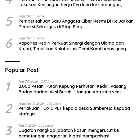
Lakukan Kunjungan Kerja Perdana ke Lamongan,
Perkuat Sinergitas Organisasi
5
Agustus 5, 2026
Pemberitahuan Satu Anggota Ciber Resmi Di Keluarkan
Redaksi Sekaligus di Stop Pers
6
Agustus 5, 2026
Kapolres Kediri Perkuat Sinergi dengan Ulama dan
Kajari, Tegaskan Kolaborasi Demi Kamtibmas yang
Kondusif
Popular Post
1
Juli 20, 2026
238 Lihat
2.000 Petani Hutan Kepung Perhutani Kediri, Pasang
Badan Hadapi Aksi Buruh: “Jangan Ada Intervensi
Pengelolaan Hutan”
2
Agustus 2, 2026
151 Lihat
Perlakuan TOXIC PLT kepala desa Sumberejo kepada
stafnya
3
Juli 7, 2026
114 Lihat
Duga’an rangkap jabatan kasun mengerucut ke
pemotongan anggaran irigasi pompanisasi