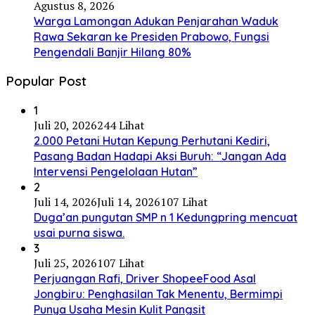
Agustus 8, 2026
Warga Lamongan Adukan Penjarahan Waduk
Rawa Sekaran ke Presiden Prabowo, Fungsi
Pengendali Banjir Hilang 80%
Popular Post
1
Juli 20, 2026
244 Lihat
2.000 Petani Hutan Kepung Perhutani Kediri,
Pasang Badan Hadapi Aksi Buruh: “Jangan Ada
Intervensi Pengelolaan Hutan”
2
Juli 14, 2026
Juli 14, 2026
107 Lihat
Duga’an pungutan SMP n 1 Kedungpring mencuat
usai purna siswa.
3
Juli 25, 2026
107 Lihat
Perjuangan Rafi, Driver ShopeeFood Asal
Jongbiru: Penghasilan Tak Menentu, Bermimpi
Punya Usaha Mesin Kulit Pangsit