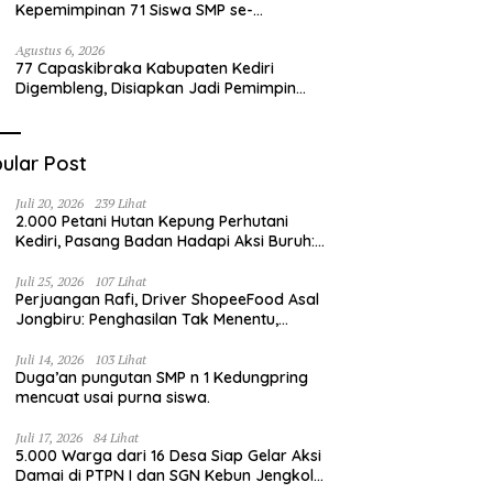
Kepemimpinan 71 Siswa SMP se-
Kabupaten Kediri, Disiapkan Jadi Calon
Pemimpin Generasi Emas
Agustus 6, 2026
77 Capaskibraka Kabupaten Kediri
Digembleng, Disiapkan Jadi Pemimpin
Masa Depan dan Pengibar Sang Saka
Merah Putih
ular Post
Juli 20, 2026
239 Lihat
2.000 Petani Hutan Kepung Perhutani
Kediri, Pasang Badan Hadapi Aksi Buruh:
“Jangan Ada Intervensi Pengelolaan
Hutan”
Juli 25, 2026
107 Lihat
Perjuangan Rafi, Driver ShopeeFood Asal
Jongbiru: Penghasilan Tak Menentu,
Bermimpi Punya Usaha Mesin Kulit Pangsit
Juli 14, 2026
103 Lihat
Duga’an pungutan SMP n 1 Kedungpring
mencuat usai purna siswa.
Juli 17, 2026
84 Lihat
5.000 Warga dari 16 Desa Siap Gelar Aksi
Damai di PTPN I dan SGN Kebun Jengkol,