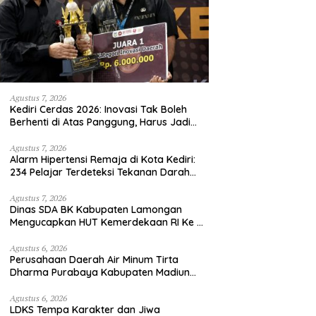
Agustus 7, 2026
Kediri Cerdas 2026: Inovasi Tak Boleh
Berhenti di Atas Panggung, Harus Jadi
Solusi Nyata Warga
Agustus 7, 2026
Alarm Hipertensi Remaja di Kota Kediri:
234 Pelajar Terdeteksi Tekanan Darah
Tinggi
Agustus 7, 2026
Dinas SDA BK Kabupaten Lamongan
Mengucapkan HUT Kemerdekaan RI Ke –
81
Agustus 6, 2026
Perusahaan Daerah Air Minum Tirta
Dharma Purabaya Kabupaten Madiun
mengucapkan selamat memperingati
HUT Kemerdekaan RI Ke – 81
Agustus 6, 2026
LDKS Tempa Karakter dan Jiwa