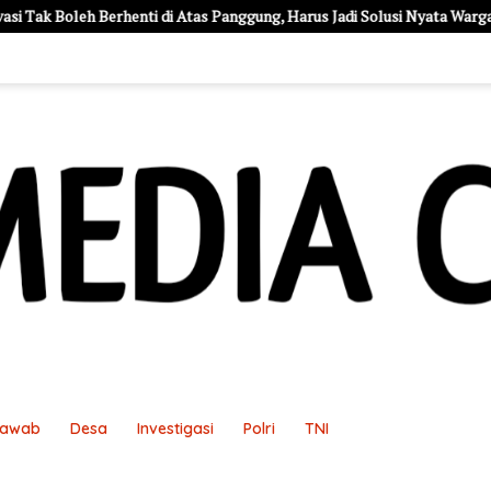
 Atas Panggung, Harus Jadi Solusi Nyata Warga
Alarm Hipertensi
Jawab
Desa
Investigasi
Polri
TNI
an
Pedoman Media Siber
Redaksi
Sample Page
Sampl