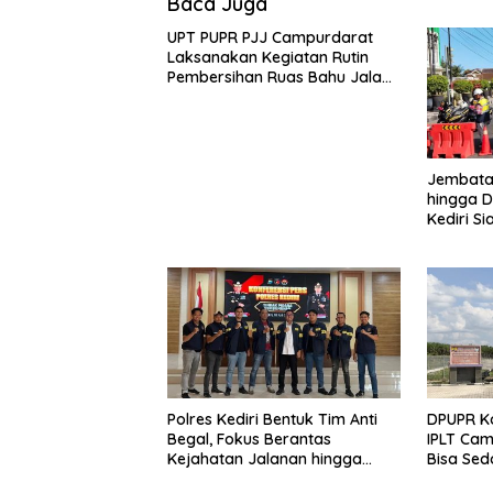
Baca Juga
UPT PUPR PJJ Campurdarat
Laksanakan Kegiatan Rutin
Pembersihan Ruas Bahu Jalan
Gandong – Sanan
Jembatan
hingga D
Kediri Si
dan Peng
Polres Kediri Bentuk Tim Anti
DPUPR Ko
Begal, Fokus Berantas
IPLT Cam
Kejahatan Jalanan hingga
Bisa Sed
Premanisme
Terjang