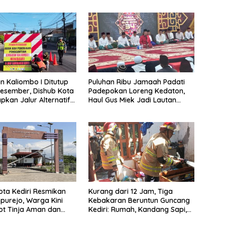
 Kaliombo I Ditutup
Puluhan Ribu Jamaah Padati
esember, Dishub Kota
Padepokan Loreng Kedaton,
apkan Jalur Alternatif
Haul Gus Miek Jadi Lautan
amanan Lalu Lintas
Dzikir dan Semaan Al-Qur’an
ta Kediri Resmikan
Kurang dari 12 Jam, Tiga
purejo, Warga Kini
Kebakaran Beruntun Guncang
ot Tinja Aman dan
Kediri: Rumah, Kandang Sapi,
kau
hingga 5,5 Hektar Lahan Tebu