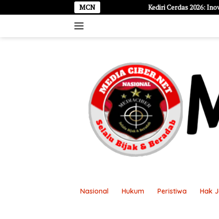
Langsung
Kediri Cerdas 2026: Inovasi Tak Boleh Berhenti di
MCN
ke
konten
Nasional
Hukum
Peristiwa
Hak 
Disclaimer
Kontak Kami
Pasang Ikl