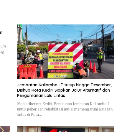
Ludes
an
Umum
ung
Jembatan Kaliombo I Ditutup hingga Desember,
Dishub Kota Kediri Siapkan Jalur Alternatif dan
Pengamanan Lalu Lintas
Mediaciber.net.Kediri, Penutupan Jembatan Kaliombo I
untuk pekerjaan rehabilitasi mulai memengaruhi arus lalu
lintas di Kota…