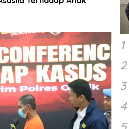
Asusila Terhadap Anak
1
2
3
4
5