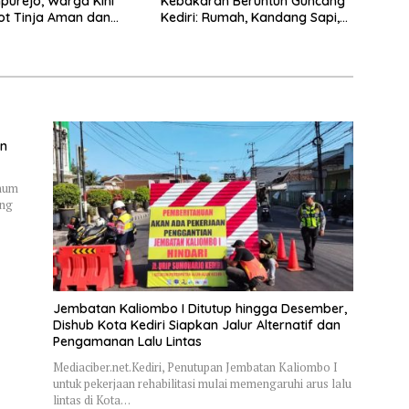
purejo, Warga Kini
Kebakaran Beruntun Guncang
ot Tinja Aman dan
Kediri: Rumah, Kandang Sapi,
kau
hingga 5,5 Hektar Lahan Tebu
Ludes
an
Umum
ung
Jembatan Kaliombo I Ditutup hingga Desember,
Dishub Kota Kediri Siapkan Jalur Alternatif dan
Pengamanan Lalu Lintas
Mediaciber.net.Kediri, Penutupan Jembatan Kaliombo I
untuk pekerjaan rehabilitasi mulai memengaruhi arus lalu
lintas di Kota…