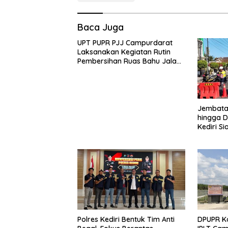
Baca Juga
UPT PUPR PJJ Campurdarat
Laksanakan Kegiatan Rutin
Pembersihan Ruas Bahu Jalan
Gandong – Sanan
Jembatan
hingga D
Kediri Si
dan Peng
Polres Kediri Bentuk Tim Anti
DPUPR Ko