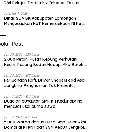
234 Pelajar Terdeteksi Tekanan Darah
Tinggi
Agustus 7, 2026
Dinas SDA BK Kabupaten Lamongan
Mengucapkan HUT Kemerdekaan RI Ke –
81
ular Post
Juli 20, 2026
239 Lihat
2.000 Petani Hutan Kepung Perhutani
Kediri, Pasang Badan Hadapi Aksi Buruh:
“Jangan Ada Intervensi Pengelolaan
Hutan”
Juli 25, 2026
107 Lihat
Perjuangan Rafi, Driver ShopeeFood Asal
Jongbiru: Penghasilan Tak Menentu,
Bermimpi Punya Usaha Mesin Kulit Pangsit
Juli 14, 2026
104 Lihat
Duga’an pungutan SMP n 1 Kedungpring
mencuat usai purna siswa.
Juli 17, 2026
84 Lihat
5.000 Warga dari 16 Desa Siap Gelar Aksi
Damai di PTPN I dan SGN Kebun Jengkol,