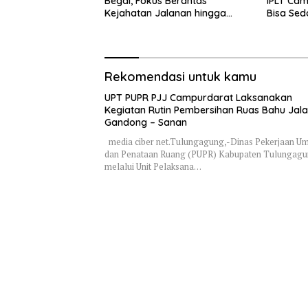
Begal, Fokus Berantas
IPLT Cam
Kejahatan Jalanan hingga
Bisa Sed
Premanisme
Terjang
Rekomendasi untuk kamu
UPT PUPR PJJ Campurdarat Laksanakan
Kegiatan Rutin Pembersihan Ruas Bahu Jal
Gandong – Sanan
media ciber net.Tulungagung,-Dinas Pekerjaan 
dan Penataan Ruang (PUPR) Kabupaten Tulungag
melalui Unit Pelaksana…