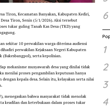
6
Desa Tiron, Kecamatan Banyakan, Kabupaten Kediri,
Desa Tiron, Senin (5/1/2026). Aksi tersebut
oses tukar guling Tanah Kas Desa (TKD) yang
ungagung.
Pop
dan sekitar 10 perwakilan warga diterima audiensi
1
 dihadiri perwakilan Kejaksaan Negeri Kabupaten
k (Bakesbangpol), serta kepolisian.
2
p mekanisme musyawarah desa yang dinilai tidak
eka menilai proses pengambilan keputusan hanya
n dengan kepala desa. Selain itu, kelayakan serta nilai
3
n.
67), menegaskan bahwa masyarakat tidak menolak
4
 keadilan dan keterbukaan dalam proses tukar