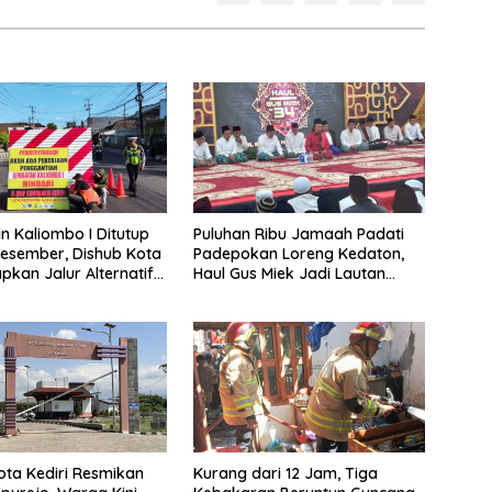
 Kaliombo I Ditutup
Puluhan Ribu Jamaah Padati
esember, Dishub Kota
Padepokan Loreng Kedaton,
apkan Jalur Alternatif
Haul Gus Miek Jadi Lautan
amanan Lalu Lintas
Dzikir dan Semaan Al-Qur’an
ta Kediri Resmikan
Kurang dari 12 Jam, Tiga