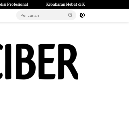
Kebakaran Hebat di Kayen Kidul: Rumah dan 6 Kendaraan Ludes, Keru
e Page
Tentang Kami
UU Pers