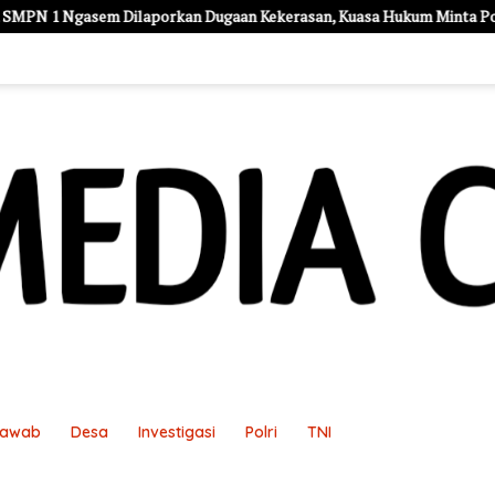
rkan Dugaan Kekerasan, Kuasa Hukum Minta Polisi Profesional
Jawab
Desa
Investigasi
Polri
TNI
an
Pedoman Media Siber
Redaksi
Sample Page
Sampl