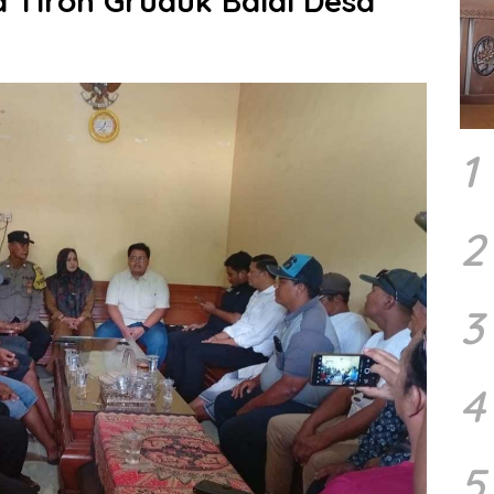
 Tiron Gruduk Balai Desa
1
2
3
4
5