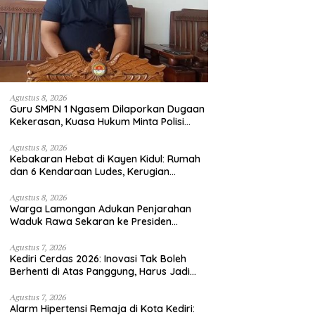
Agustus 8, 2026
Guru SMPN 1 Ngasem Dilaporkan Dugaan
Kekerasan, Kuasa Hukum Minta Polisi
Profesional
Agustus 8, 2026
Kebakaran Hebat di Kayen Kidul: Rumah
dan 6 Kendaraan Ludes, Kerugian
Tembus Rp1 Miliar
Agustus 8, 2026
Warga Lamongan Adukan Penjarahan
Waduk Rawa Sekaran ke Presiden
Prabowo, Fungsi Pengendali Banjir Hilang
80%
Agustus 7, 2026
Kediri Cerdas 2026: Inovasi Tak Boleh
Berhenti di Atas Panggung, Harus Jadi
Solusi Nyata Warga
Agustus 7, 2026
Alarm Hipertensi Remaja di Kota Kediri: