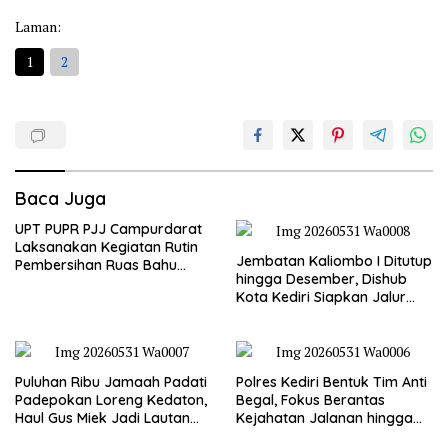
Laman:
1
2
Baca Juga
UPT PUPR PJJ Campurdarat
Laksanakan Kegiatan Rutin
Jembatan Kaliombo I Ditutup
Pembersihan Ruas Bahu
hingga Desember, Dishub
Jalan Gandong – Sanan
Kota Kediri Siapkan Jalur
Alternatif dan Pengamanan
Lalu Lintas
Puluhan Ribu Jamaah Padati
Polres Kediri Bentuk Tim Anti
Padepokan Loreng Kedaton,
Begal, Fokus Berantas
Haul Gus Miek Jadi Lautan
Kejahatan Jalanan hingga
Dzikir dan Semaan Al-Qur’an
Premanisme