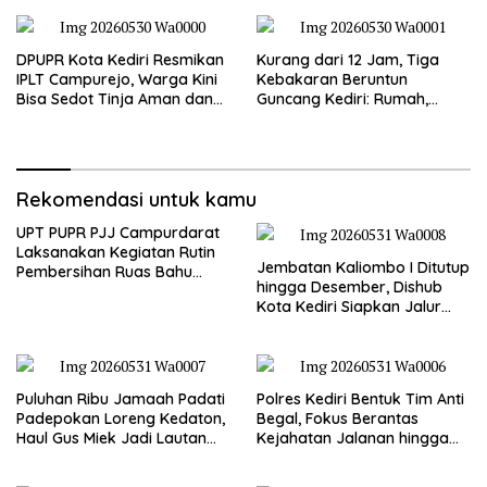
DPUPR Kota Kediri Resmikan
Kurang dari 12 Jam, Tiga
IPLT Campurejo, Warga Kini
Kebakaran Beruntun
Bisa Sedot Tinja Aman dan
Guncang Kediri: Rumah,
Terjangkau
Kandang Sapi, hingga 5,5
Hektar Lahan Tebu Ludes
Rekomendasi untuk kamu
UPT PUPR PJJ Campurdarat
Laksanakan Kegiatan Rutin
Jembatan Kaliombo I Ditutup
Pembersihan Ruas Bahu
hingga Desember, Dishub
Jalan Gandong – Sanan
Kota Kediri Siapkan Jalur
Alternatif dan Pengamanan
Lalu Lintas
Puluhan Ribu Jamaah Padati
Polres Kediri Bentuk Tim Anti
Padepokan Loreng Kedaton,
Begal, Fokus Berantas
Haul Gus Miek Jadi Lautan
Kejahatan Jalanan hingga
Dzikir dan Semaan Al-Qur’an
Premanisme