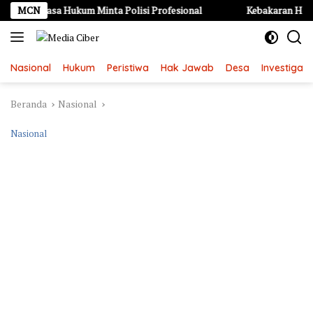
Langsung
 Kuasa Hukum Minta Polisi Profesional
MCN
Kebakaran Hebat di K
ke
konten
Nasional
Hukum
Peristiwa
Hak Jawab
Desa
Investigasi
Beranda
Nasional
Nasional