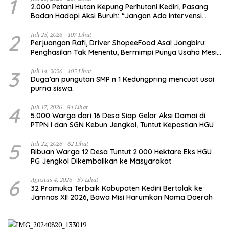
1
2.000 Petani Hutan Kepung Perhutani Kediri, Pasang
Badan Hadapi Aksi Buruh: “Jangan Ada Intervensi
Pengelolaan Hutan”
2
Juli 25, 2026
107 Lihat
Perjuangan Rafi, Driver ShopeeFood Asal Jongbiru:
Penghasilan Tak Menentu, Bermimpi Punya Usaha Mesin
Kulit Pangsit
3
Juli 14, 2026
105 Lihat
Duga’an pungutan SMP n 1 Kedungpring mencuat usai
purna siswa.
4
Juli 17, 2026
84 Lihat
5.000 Warga dari 16 Desa Siap Gelar Aksi Damai di
PTPN I dan SGN Kebun Jengkol, Tuntut Kepastian HGU
5
Juli 22, 2026
62 Lihat
Ribuan Warga 12 Desa Tuntut 2.000 Hektare Eks HGU
PG Jengkol Dikembalikan ke Masyarakat
6
Agustus 4, 2026
59 Lihat
32 Pramuka Terbaik Kabupaten Kediri Bertolak ke
Jamnas XII 2026, Bawa Misi Harumkan Nama Daerah