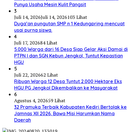
Punya Usaha Mesin Kulit Pangsit
3
Juli 14, 2026
Juli 14, 2026
103 Lihat
Duga’an pungutan SMP n 1 Kedungpring mencuat
usai purna siswa.
4
Juli 17, 2026
84 Lihat
5.000 Warga dari 16 Desa Siap Gelar Aksi Damai di
PTPN I dan SGN Kebun Jengkol, Tuntut Kepastian
HGU
5
Juli 22, 2026
62 Lihat
Ribuan Warga 12 Desa Tuntut 2.000 Hektare Eks
HGU PG Jengkol Dikembalikan ke Masyarakat
6
Agustus 4, 2026
59 Lihat
32 Pramuka Terbaik Kabupaten Kediri Bertolak ke
Jamnas XII 2026, Bawa Misi Harumkan Nama
Daerah