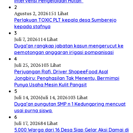
Intervensi Pengelolaan Hutan”
2
Agustus 2, 2026
151 Lihat
Perlakuan TOXIC PLT kepala desa Sumberejo
kepada stafnya
3
Juli 7, 2026
114 Lihat
Duga’an rangkap jabatan kasun mengerucut ke
pemotongan anggaran irigasi pompanisasi
4
Juli 25, 2026
103 Lihat
Perjuangan Rafi, Driver ShopeeFood Asal
Jongbiru: Penghasilan Tak Menentu, Bermimpi
Punya Usaha Mesin Kulit Pangsit
5
Juli 14, 2026
Juli 14, 2026
103 Lihat
Duga’an pungutan SMP n 1 Kedungpring mencuat
usai purna siswa.
6
Juli 17, 2026
84 Lihat
5.000 Warga dari 16 Desa Siap Gelar Aksi Damai di