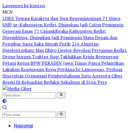
Langsung ke konten
MCN
LDKS Tempa Karakter dan Jiwa Kepemimpinan 71 Siswa
SMP se-Kabupaten Kediri, Disiapkan Jadi Calon Pemimpin
Generasi Emas
77 Capaskibraka Kabupaten Kediri
Digembleng, Disiapkan Jadi Pemimpin Masa Depan dan
Pengibar Sang Saka Merah Putih
216 Alsintan
Digelontorkan! Mas Dhito Genjot Revolusi Pertanian Kediri,
Drone hingga Traktor Siap Taklukkan Krisis Regenerasi
Petani
Ketua BPW PERADIN Jawa Timur Pasca Pelantikan
Lakukan Kunjungan Kerja Perdana ke Lamongan, Perkuat
Sinergitas Organisasi
Pemberitahuan Satu Anggota Ciber
Resmi Di Keluarkan Redaksi Sekaligus di Stop Pers
Nasional