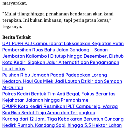
masyarakat.
“Mulai tilang hingga penahanan kendaraan akan kami
terapkan. Ini bukan imbauan, tapi peringatan keras,”
tegasnya.
Berita Terkait
UPT PUPR PJJ Campurdarat Laksanakan Kegiatan Rutin
Pembersihan Ruas Bahu Jalan Gandong – Sanan
Jembatan Kaliombo I Ditutup hingga Desember, Dishub
Kota Kediri Siapkan Jalur Alternatif dan Pengamanan
Lalu Lintas
Puluhan Ribu Jamaah Padati Padepokan Loreng
Kedaton, Haul Gus Miek Jadi Lautan Dzikir dan Semaan
Al-Qur’an
Polres Kediri Bentuk Tim Anti Begal, Fokus Berantas
Kejahatan Jalanan hingga Premanisme
DPUPR Kota Kediri Resmikan IPLT Campurejo, Warga
Kini Bisa Sedot Tinja Aman dan Terjangkau
Kurang dari 12 Jam, Tiga Kebakaran Beruntun Guncang
Kediri: Rumah, Kandang Sapi, hingga 5,5 Hektar Lahan