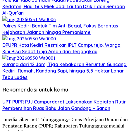
Puluhan Ribu Jamaah Padati Padepokan Loreng
Kedaton, Haul Gus Miek Jadi Lautan Dzikir dan Semaan
Al-Qur’an
Polres Kediri Bentuk Tim Anti Begal, Fokus Berantas
Kejahatan Jalanan hingga Premanisme
DPUPR Kota Kediri Resmikan IPLT Campurejo, Warga
Kini Bisa Sedot Tinja Aman dan Terjangkau
Kurang dari 12 Jam, Tiga Kebakaran Beruntun Guncang
Kediri: Rumah, Kandang Sapi, hingga 5,5 Hektar Lahan
Tebu Ludes
Rekomendasi untuk kamu
UPT PUPR PJJ Campurdarat Laksanakan Kegiatan Rutin
Pembersihan Ruas Bahu Jalan Gandong – Sanan
media ciber net.Tulungagung,-Dinas Pekerjaan Umum dan
Penataan Ruang (PUPR) Kabupaten Tulungagung melalui