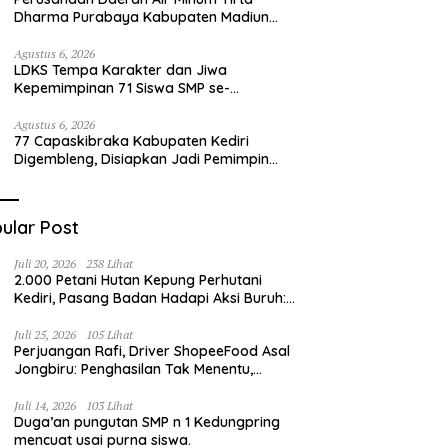
Dharma Purabaya Kabupaten Madiun
mengucapkan selamat memperingati
HUT Kemerdekaan RI Ke – 81
Agustus 6, 2026
LDKS Tempa Karakter dan Jiwa
Kepemimpinan 71 Siswa SMP se-
Kabupaten Kediri, Disiapkan Jadi Calon
Pemimpin Generasi Emas
Agustus 6, 2026
77 Capaskibraka Kabupaten Kediri
Digembleng, Disiapkan Jadi Pemimpin
Masa Depan dan Pengibar Sang Saka
Merah Putih
ular Post
Juli 20, 2026
238 Lihat
2.000 Petani Hutan Kepung Perhutani
Kediri, Pasang Badan Hadapi Aksi Buruh:
“Jangan Ada Intervensi Pengelolaan
Hutan”
Juli 25, 2026
105 Lihat
Perjuangan Rafi, Driver ShopeeFood Asal
Jongbiru: Penghasilan Tak Menentu,
Bermimpi Punya Usaha Mesin Kulit Pangsit
Juli 14, 2026
103 Lihat
Duga’an pungutan SMP n 1 Kedungpring
mencuat usai purna siswa.