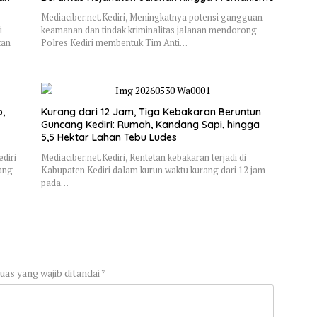
Mediaciber.net.Kediri, Meningkatnya potensi gangguan
i
keamanan dan tindak kriminalitas jalanan mendorong
tan
Polres Kediri membentuk Tim Anti…
,
Kurang dari 12 Jam, Tiga Kebakaran Beruntun
Guncang Kediri: Rumah, Kandang Sapi, hingga
5,5 Hektar Lahan Tebu Ludes
diri
Mediaciber.net.Kediri, Rentetan kebakaran terjadi di
ang
Kabupaten Kediri dalam kurun waktu kurang dari 12 jam
pada…
uas yang wajib ditandai
*