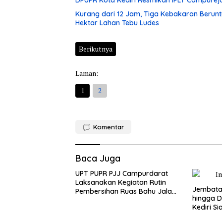
DPUPR Kota Kediri Resmikan IPLT Campurejo
Kurang dari 12 Jam, Tiga Kebakaran Berunt
Hektar Lahan Tebu Ludes
Berikutnya
Laman:
1
2
Komentar
Baca Juga
UPT PUPR PJJ Campurdarat
Laksanakan Kegiatan Rutin
Jembatan
Pembersihan Ruas Bahu Jalan
hingga D
Gandong – Sanan
Kediri Si
dan Peng