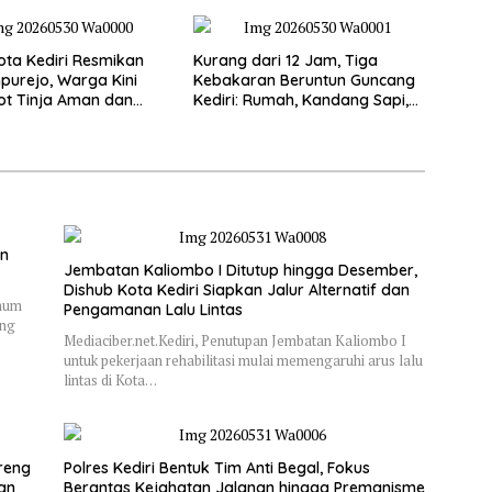
ta Kediri Resmikan
Kurang dari 12 Jam, Tiga
purejo, Warga Kini
Kebakaran Beruntun Guncang
ot Tinja Aman dan
Kediri: Rumah, Kandang Sapi,
kau
hingga 5,5 Hektar Lahan Tebu
Ludes
an
Jembatan Kaliombo I Ditutup hingga Desember,
Dishub Kota Kediri Siapkan Jalur Alternatif dan
Umum
Pengamanan Lalu Lintas
ung
Mediaciber.net.Kediri, Penutupan Jembatan Kaliombo I
untuk pekerjaan rehabilitasi mulai memengaruhi arus lalu
lintas di Kota…
reng
Polres Kediri Bentuk Tim Anti Begal, Fokus
dan
Berantas Kejahatan Jalanan hingga Premanisme