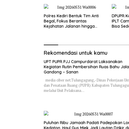
Polres Kediri Bentuk Tim Anti
DPUPR Ko
Begal, Fokus Berantas
IPLT Cam
Kejahatan Jalanan hingga
Bisa Sed
Premanisme
Terjang
Rekomendasi untuk kamu
UPT PUPR PJJ Campurdarat Laksanakan
Kegiatan Rutin Pembersihan Ruas Bahu Jal
Gandong – Sanan
media ciber net.Tulungagung,-Dinas Pekerjaan 
dan Penataan Ruang (PUPR) Kabupaten Tulungag
melalui Unit Pelaksana…
Puluhan Ribu Jamaah Padati Padepokan Lo
Kedaton, Haul Gus Miek Jadi Lautan Dzikir 