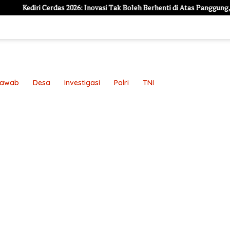
Cerdas 2026: Inovasi Tak Boleh Berhenti di Atas Panggung, Harus Jadi So
Jawab
Desa
Investigasi
Polri
TNI
an
Pedoman Media Siber
Redaksi
Sample Page
Sampl