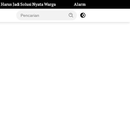
lusi Nyata Warga
Alarm Hipertensi Remaja di Kota Kediri: 234 P
e Page
Tentang Kami
UU Pers