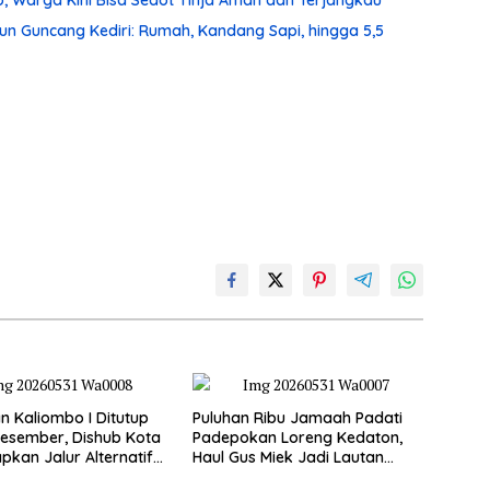
, Warga Kini Bisa Sedot Tinja Aman dan Terjangkau
un Guncang Kediri: Rumah, Kandang Sapi, hingga 5,5
 Kaliombo I Ditutup
Puluhan Ribu Jamaah Padati
esember, Dishub Kota
Padepokan Loreng Kedaton,
apkan Jalur Alternatif
Haul Gus Miek Jadi Lautan
amanan Lalu Lintas
Dzikir dan Semaan Al-Qur’an