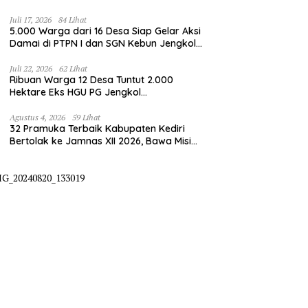
Juli 17, 2026
84 Lihat
5.000 Warga dari 16 Desa Siap Gelar Aksi
Damai di PTPN I dan SGN Kebun Jengkol,
Tuntut Kepastian HGU
Juli 22, 2026
62 Lihat
Ribuan Warga 12 Desa Tuntut 2.000
Hektare Eks HGU PG Jengkol
Dikembalikan ke Masyarakat
Agustus 4, 2026
59 Lihat
32 Pramuka Terbaik Kabupaten Kediri
Bertolak ke Jamnas XII 2026, Bawa Misi
Harumkan Nama Daerah