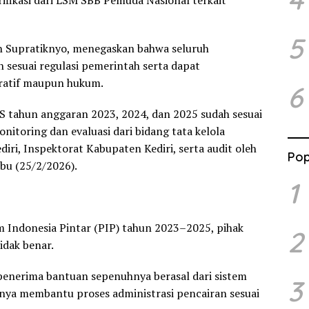
ifikasi dari LSM SBB Pemuda Nasional terkait
5
h Supratiknyo, menegaskan bahwa seluruh
 sesuai regulasi pemerintah serta dapat
ratif maupun hukum.
6
tahun anggaran 2023, 2024, dan 2025 sudah sesuai
onitoring dan evaluasi dari bidang tata kelola
ri, Inspektorat Kabupaten Kediri, serta audit oleh
Pop
bu (25/2/2026).
1
 Indonesia Pintar (PIP) tahun 2023–2025, pihak
2
idak benar.
nerima bantuan sepenuhnya berasal dari sistem
3
nya membantu proses administrasi pencairan sesuai