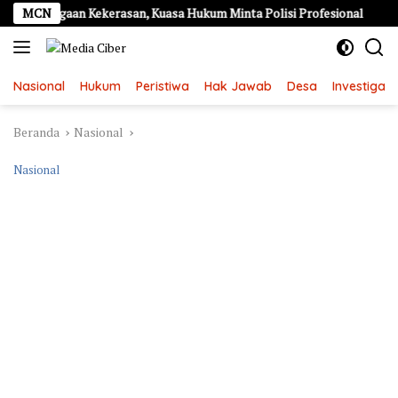
Langsung
 Dugaan Kekerasan, Kuasa Hukum Minta Polisi Profesional
MCN
K
ke
konten
Nasional
Hukum
Peristiwa
Hak Jawab
Desa
Investigasi
Beranda
Nasional
Nasional