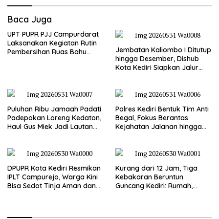
Baca Juga
UPT PUPR PJJ Campurdarat
Laksanakan Kegiatan Rutin
Jembatan Kaliombo I Ditutup
Pembersihan Ruas Bahu
hingga Desember, Dishub
Jalan Gandong – Sanan
Kota Kediri Siapkan Jalur
Alternatif dan Pengamanan
Lalu Lintas
Puluhan Ribu Jamaah Padati
Polres Kediri Bentuk Tim Anti
Padepokan Loreng Kedaton,
Begal, Fokus Berantas
Haul Gus Miek Jadi Lautan
Kejahatan Jalanan hingga
Dzikir dan Semaan Al-Qur’an
Premanisme
DPUPR Kota Kediri Resmikan
Kurang dari 12 Jam, Tiga
IPLT Campurejo, Warga Kini
Kebakaran Beruntun
Bisa Sedot Tinja Aman dan
Guncang Kediri: Rumah,
Terjangkau
Kandang Sapi, hingga 5,5
Hektar Lahan Tebu Ludes