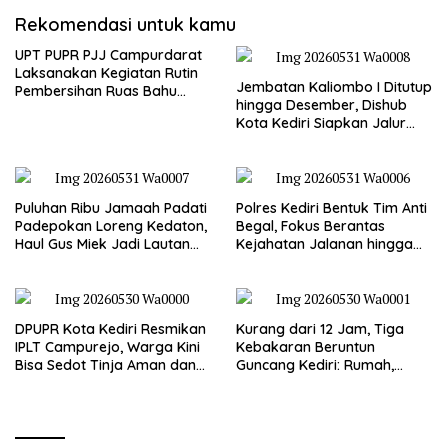
Rekomendasi untuk kamu
UPT PUPR PJJ Campurdarat
Laksanakan Kegiatan Rutin
Jembatan Kaliombo I Ditutup
Pembersihan Ruas Bahu
hingga Desember, Dishub
Jalan Gandong – Sanan
Kota Kediri Siapkan Jalur
Alternatif dan Pengamanan
Lalu Lintas
Puluhan Ribu Jamaah Padati
Polres Kediri Bentuk Tim Anti
Padepokan Loreng Kedaton,
Begal, Fokus Berantas
Haul Gus Miek Jadi Lautan
Kejahatan Jalanan hingga
Dzikir dan Semaan Al-Qur’an
Premanisme
DPUPR Kota Kediri Resmikan
Kurang dari 12 Jam, Tiga
IPLT Campurejo, Warga Kini
Kebakaran Beruntun
Bisa Sedot Tinja Aman dan
Guncang Kediri: Rumah,
Terjangkau
Kandang Sapi, hingga 5,5
Hektar Lahan Tebu Ludes