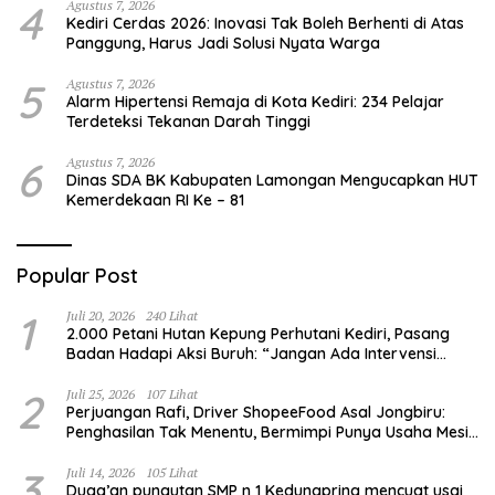
4
Agustus 7, 2026
Kediri Cerdas 2026: Inovasi Tak Boleh Berhenti di Atas
Panggung, Harus Jadi Solusi Nyata Warga
5
Agustus 7, 2026
Alarm Hipertensi Remaja di Kota Kediri: 234 Pelajar
Terdeteksi Tekanan Darah Tinggi
6
Agustus 7, 2026
Dinas SDA BK Kabupaten Lamongan Mengucapkan HUT
Kemerdekaan RI Ke – 81
Popular Post
1
Juli 20, 2026
240 Lihat
2.000 Petani Hutan Kepung Perhutani Kediri, Pasang
Badan Hadapi Aksi Buruh: “Jangan Ada Intervensi
Pengelolaan Hutan”
2
Juli 25, 2026
107 Lihat
Perjuangan Rafi, Driver ShopeeFood Asal Jongbiru:
Penghasilan Tak Menentu, Bermimpi Punya Usaha Mesin
Kulit Pangsit
3
Juli 14, 2026
105 Lihat
Duga’an pungutan SMP n 1 Kedungpring mencuat usai