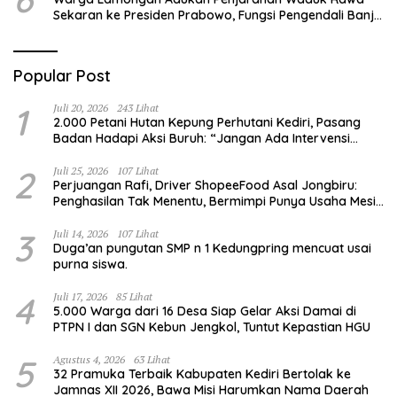
Sekaran ke Presiden Prabowo, Fungsi Pengendali Banjir
Hilang 80%
Popular Post
1
Juli 20, 2026
243 Lihat
2.000 Petani Hutan Kepung Perhutani Kediri, Pasang
Badan Hadapi Aksi Buruh: “Jangan Ada Intervensi
Pengelolaan Hutan”
2
Juli 25, 2026
107 Lihat
Perjuangan Rafi, Driver ShopeeFood Asal Jongbiru:
Penghasilan Tak Menentu, Bermimpi Punya Usaha Mesin
Kulit Pangsit
3
Juli 14, 2026
107 Lihat
Duga’an pungutan SMP n 1 Kedungpring mencuat usai
purna siswa.
4
Juli 17, 2026
85 Lihat
5.000 Warga dari 16 Desa Siap Gelar Aksi Damai di
PTPN I dan SGN Kebun Jengkol, Tuntut Kepastian HGU
5
Agustus 4, 2026
63 Lihat
32 Pramuka Terbaik Kabupaten Kediri Bertolak ke
Jamnas XII 2026, Bawa Misi Harumkan Nama Daerah