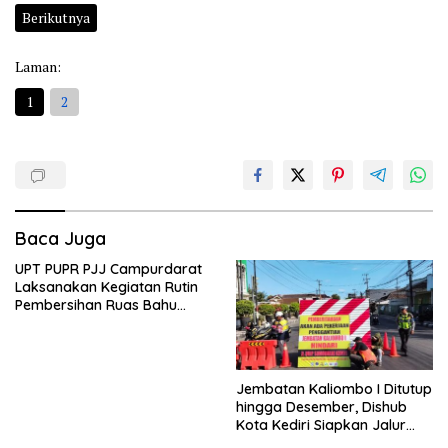
Berikutnya
Laman:
1
2
Baca Juga
UPT PUPR PJJ Campurdarat
Laksanakan Kegiatan Rutin
Pembersihan Ruas Bahu
Jalan Gandong – Sanan
Jembatan Kaliombo I Ditutup
hingga Desember, Dishub
Kota Kediri Siapkan Jalur
Alternatif dan Pengamanan