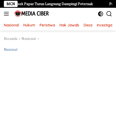
Langsung
polsek Papar Turun Langsung Dampingi Peternak
MCN
Perjusa SMPN
ke
konten
Nasional
Hukum
Peristiwa
Hak Jawab
Desa
Investigasi
Beranda
Nasional
Nasional