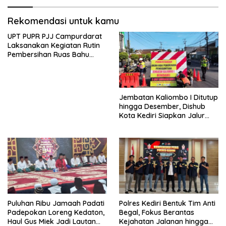
Rekomendasi untuk kamu
UPT PUPR PJJ Campurdarat
Laksanakan Kegiatan Rutin
Pembersihan Ruas Bahu
Jalan Gandong – Sanan
Jembatan Kaliombo I Ditutup
hingga Desember, Dishub
Kota Kediri Siapkan Jalur
Alternatif dan Pengamanan
Lalu Lintas
Puluhan Ribu Jamaah Padati
Polres Kediri Bentuk Tim Anti
Padepokan Loreng Kedaton,
Begal, Fokus Berantas
Haul Gus Miek Jadi Lautan
Kejahatan Jalanan hingga