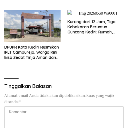
Dzikir dan Semaan Al-Qur’an
Premanisme
Kurang dari 12 Jam, Tiga
Kebakaran Beruntun
Guncang Kediri: Rumah,
Kandang Sapi, hingga 5,5
Hektar Lahan Tebu Ludes
DPUPR Kota Kediri Resmikan
IPLT Campurejo, Warga Kini
Bisa Sedot Tinja Aman dan
Terjangkau
Tinggalkan Balasan
Alamat email Anda tidak akan dipublikasikan.
Ruas yang wajib
ditandai
*