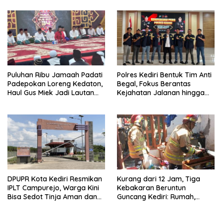
Lalu Lintas
Puluhan Ribu Jamaah Padati
Polres Kediri Bentuk Tim Anti
Padepokan Loreng Kedaton,
Begal, Fokus Berantas
Haul Gus Miek Jadi Lautan
Kejahatan Jalanan hingga
Dzikir dan Semaan Al-Qur’an
Premanisme
Kurang dari 12 Jam, Tiga
DPUPR Kota Kediri Resmikan
Kebakaran Beruntun
IPLT Campurejo, Warga Kini
Guncang Kediri: Rumah,
Bisa Sedot Tinja Aman dan
Kandang Sapi, hingga 5,5
Terjangkau
Hektar Lahan Tebu Ludes