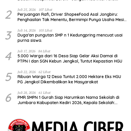
Pengelolaan Hutan”
2
Juli 25, 2026
107 Lihat
Perjuangan Rafi, Driver ShopeeFood Asal Jongbiru:
Penghasilan Tak Menentu, Bermimpi Punya Usaha Mesin
Kulit Pangsit
3
Juli 14, 2026
105 Lihat
Duga’an pungutan SMP n 1 Kedungpring mencuat usai
purna siswa.
4
Juli 17, 2026
84 Lihat
5.000 Warga dari 16 Desa Siap Gelar Aksi Damai di
PTPN I dan SGN Kebun Jengkol, Tuntut Kepastian HGU
5
Juli 22, 2026
62 Lihat
Ribuan Warga 12 Desa Tuntut 2.000 Hektare Eks HGU
PG Jengkol Dikembalikan ke Masyarakat
6
Juli 28, 2026
61 Lihat
PMR SMPN 1 Gurah Siap Harumkan Nama Sekolah di
Jumbara Kabupaten Kediri 2026, Kepala Sekolah:
Bentuk Generasi Berkarakter dan Berjiwa
Kemanusiaan