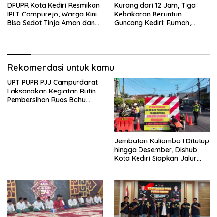
DPUPR Kota Kediri Resmikan
Kurang dari 12 Jam, Tiga
IPLT Campurejo, Warga Kini
Kebakaran Beruntun
Bisa Sedot Tinja Aman dan
Guncang Kediri: Rumah,
Terjangkau
Kandang Sapi, hingga 5,5
Hektar Lahan Tebu Ludes
Rekomendasi untuk kamu
UPT PUPR PJJ Campurdarat
Laksanakan Kegiatan Rutin
Pembersihan Ruas Bahu
Jalan Gandong – Sanan
Jembatan Kaliombo I Ditutup
hingga Desember, Dishub
Kota Kediri Siapkan Jalur
Alternatif dan Pengamanan
Lalu Lintas