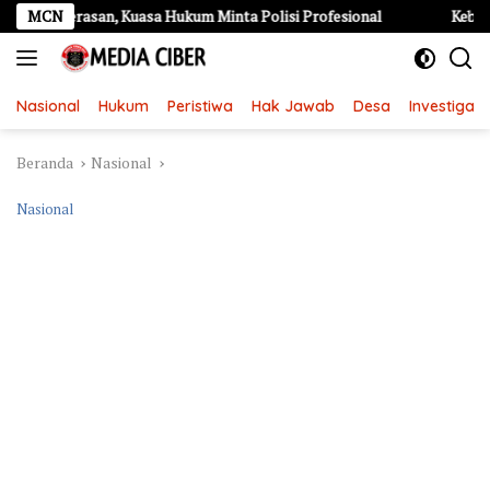
Langsung
asan, Kuasa Hukum Minta Polisi Profesional
MCN
Kebakaran Hebat
ke
konten
Nasional
Hukum
Peristiwa
Hak Jawab
Desa
Investigasi
Beranda
Nasional
Nasional