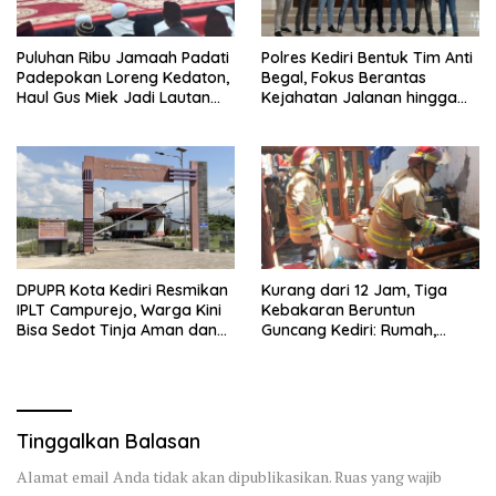
Puluhan Ribu Jamaah Padati
Polres Kediri Bentuk Tim Anti
Padepokan Loreng Kedaton,
Begal, Fokus Berantas
Haul Gus Miek Jadi Lautan
Kejahatan Jalanan hingga
Dzikir dan Semaan Al-Qur’an
Premanisme
DPUPR Kota Kediri Resmikan
Kurang dari 12 Jam, Tiga
IPLT Campurejo, Warga Kini
Kebakaran Beruntun
Bisa Sedot Tinja Aman dan
Guncang Kediri: Rumah,
Terjangkau
Kandang Sapi, hingga 5,5
Hektar Lahan Tebu Ludes
Tinggalkan Balasan
Alamat email Anda tidak akan dipublikasikan.
Ruas yang wajib