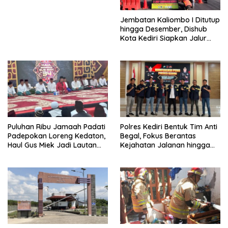
Jembatan Kaliombo I Ditutup
hingga Desember, Dishub
Kota Kediri Siapkan Jalur
Alternatif dan Pengamanan
Lalu Lintas
Puluhan Ribu Jamaah Padati
Polres Kediri Bentuk Tim Anti
Padepokan Loreng Kedaton,
Begal, Fokus Berantas
Haul Gus Miek Jadi Lautan
Kejahatan Jalanan hingga
Dzikir dan Semaan Al-Qur’an
Premanisme