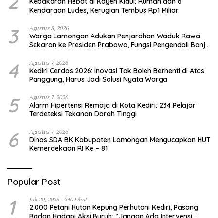
2
Kebakaran Hebat di Kayen Kidul: Rumah dan 6
Kendaraan Ludes, Kerugian Tembus Rp1 Miliar
3
Agustus 8, 2026
Warga Lamongan Adukan Penjarahan Waduk Rawa
Sekaran ke Presiden Prabowo, Fungsi Pengendali Banjir
Hilang 80%
4
Agustus 7, 2026
Kediri Cerdas 2026: Inovasi Tak Boleh Berhenti di Atas
Panggung, Harus Jadi Solusi Nyata Warga
5
Agustus 7, 2026
Alarm Hipertensi Remaja di Kota Kediri: 234 Pelajar
Terdeteksi Tekanan Darah Tinggi
6
Agustus 7, 2026
Dinas SDA BK Kabupaten Lamongan Mengucapkan HUT
Kemerdekaan RI Ke – 81
Popular Post
1
Juli 20, 2026
240 Lihat
2.000 Petani Hutan Kepung Perhutani Kediri, Pasang
Badan Hadapi Aksi Buruh: “Jangan Ada Intervensi