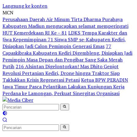
Langsung ke konten
MCN
Perusahaan Daerah Air Minum Tirta Dharma Purabaya
Kabupaten Madiun mengucapkan selamat memperingati
HUT Kemerdekaan RI Ke – 81
LDKS Tempa Karakter dan
Jiwa Kepemimpinan 71 Siswa SMP se-Kabupaten Kediri,
Disiapkan Jadi Calon Pemimpin Generasi Emas
77
Capaskibraka Kabupaten Kediri Digembleng, Disiapkan Jadi
Pemimpin Masa Depan dan Pengibar Sang Saka Merah
Putih
216 Alsintan Digelontorkan! Mas Dhito Genjot
Revolusi Pertanian Kediri, Drone hingga Traktor Siap
Taklukkan Krisis Regenerasi Petani
Ketua BPW PERADIN
Jawa Timur Pasca Pelantikan Lakukan Kunjungan Kerja
Perdana ke Lamongan, Perkuat Sinergitas Organisasi