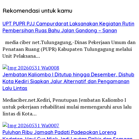
Rekomendasi untuk kamu
UPT PUPR PJJ Campurdarat Laksanakan Kegiatan Rutin
Pembersihan Ruas Bahu Jalan Gandong – Sanan
media ciber net.Tulungagung,-Dinas Pekerjaan Umum dan
Penataan Ruang (PUPR) Kabupaten Tulungagung melalui
Unit Pelaksana…
Jembatan Kaliombo I Ditutup hingga Desember, Dishub
Kota Kediri Siapkan Jalur Alternatif dan Pengamanan
Lalu Lintas
Mediaciber.net.Kediri, Penutupan Jembatan Kaliombo I
untuk pekerjaan rehabilitasi mulai memengaruhi arus lalu
lintas di Kota…
Puluhan Ribu Jamaah Padati Padepokan Loreng
Kedaton, Haul Gus Miek Jadi Lautan Dzikir dan Semaan