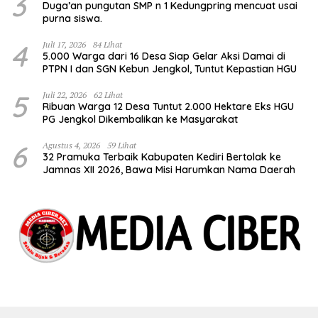
3
Duga’an pungutan SMP n 1 Kedungpring mencuat usai
purna siswa.
4
Juli 17, 2026
84 Lihat
5.000 Warga dari 16 Desa Siap Gelar Aksi Damai di
PTPN I dan SGN Kebun Jengkol, Tuntut Kepastian HGU
5
Juli 22, 2026
62 Lihat
Ribuan Warga 12 Desa Tuntut 2.000 Hektare Eks HGU
PG Jengkol Dikembalikan ke Masyarakat
6
Agustus 4, 2026
59 Lihat
32 Pramuka Terbaik Kabupaten Kediri Bertolak ke
Jamnas XII 2026, Bawa Misi Harumkan Nama Daerah