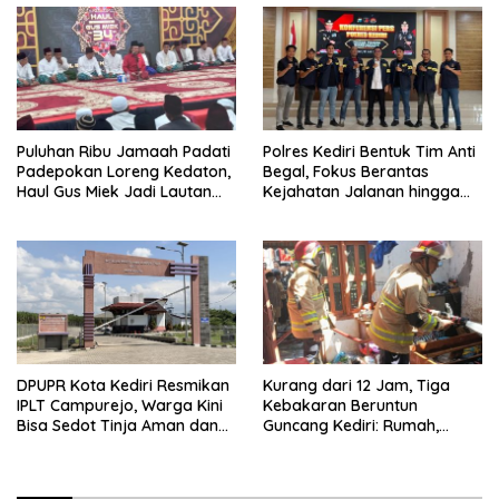
Puluhan Ribu Jamaah Padati
Polres Kediri Bentuk Tim Anti
Padepokan Loreng Kedaton,
Begal, Fokus Berantas
Haul Gus Miek Jadi Lautan
Kejahatan Jalanan hingga
Dzikir dan Semaan Al-Qur’an
Premanisme
DPUPR Kota Kediri Resmikan
Kurang dari 12 Jam, Tiga
IPLT Campurejo, Warga Kini
Kebakaran Beruntun
Bisa Sedot Tinja Aman dan
Guncang Kediri: Rumah,
Terjangkau
Kandang Sapi, hingga 5,5
Hektar Lahan Tebu Ludes