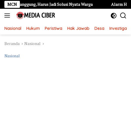
Langsung
Panggung, Harus Jadi Solusi Nyata Warga
MCN
Alarm Hipertensi Remaj
ke
konten
Nasional
Hukum
Peristiwa
Hak Jawab
Desa
Investigasi
Beranda
Nasional
Nasional