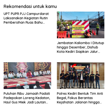
Rekomendasi untuk kamu
UPT PUPR PJJ Campurdarat
Laksanakan Kegiatan Rutin
Pembersihan Ruas Bahu
Jalan Gandong – Sanan
Jembatan Kaliombo I Ditutup
hingga Desember, Dishub
Kota Kediri Siapkan Jalur
Alternatif dan Pengamanan
Lalu Lintas
Puluhan Ribu Jamaah Padati
Polres Kediri Bentuk Tim Anti
Padepokan Loreng Kedaton,
Begal, Fokus Berantas
Haul Gus Miek Jadi Lautan
Kejahatan Jalanan hingga
Dzikir dan Semaan Al-Qur’an
Premanisme