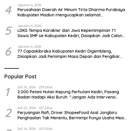
4
Agustus 6, 2026
Perusahaan Daerah Air Minum Tirta Dharma Purabaya
Kabupaten Madiun mengucapkan selamat
memperingati HUT Kemerdekaan RI Ke – 81
5
Agustus 6, 2026
LDKS Tempa Karakter dan Jiwa Kepemimpinan 71
Siswa SMP se-Kabupaten Kediri, Disiapkan Jadi Calon
Pemimpin Generasi Emas
6
Agustus 6, 2026
77 Capaskibraka Kabupaten Kediri Digembleng,
Disiapkan Jadi Pemimpin Masa Depan dan Pengibar
Sang Saka Merah Putih
Popular Post
1
Juli 20, 2026
239 Lihat
2.000 Petani Hutan Kepung Perhutani Kediri, Pasang
Badan Hadapi Aksi Buruh: “Jangan Ada Intervensi
Pengelolaan Hutan”
2
Juli 25, 2026
107 Lihat
Perjuangan Rafi, Driver ShopeeFood Asal Jongbiru:
Penghasilan Tak Menentu, Bermimpi Punya Usaha Mesin
Kulit Pangsit
Juli 14, 2026
103 Lihat