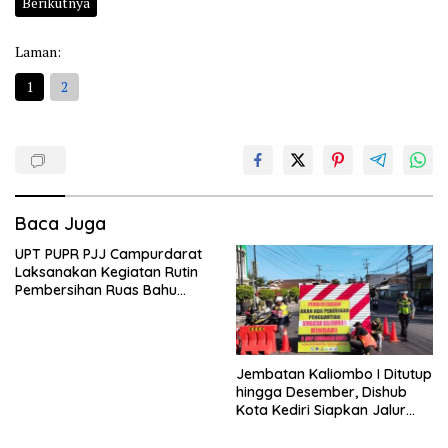
Berikutnya
Laman:
1
2
Baca Juga
UPT PUPR PJJ Campurdarat
Laksanakan Kegiatan Rutin
Pembersihan Ruas Bahu
Jalan Gandong – Sanan
Jembatan Kaliombo I Ditutup
hingga Desember, Dishub
Kota Kediri Siapkan Jalur
Alternatif dan Pengamanan
Lalu Lintas