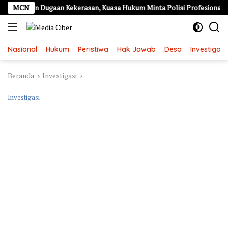
Langsung
rkan Dugaan Kekerasan, Kuasa Hukum Minta Polisi Profesional
MCN
ke
konten
Nasional
Hukum
Peristiwa
Hak Jawab
Desa
Investigasi
Beranda
Investigasi
Investigasi