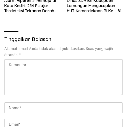
Alarm Hipertensi Remaja di
Dinas SDA BK Kabupaten
Kota Kediri: 234 Pelajar
Lamongan Mengucapkan
Terdeteksi Tekanan Darah
HUT Kemerdekaan RI Ke – 81
Tinggi
Tinggalkan Balasan
Alamat email Anda tidak akan dipublikasikan.
Ruas yang wajib
ditandai
*