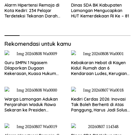
Alarm Hipertensi Remaja di
Dinas SDA BK Kabupaten
Kota Kediri: 234 Pelajar
Lamongan Mengucapkan
Terdeteksi Tekanan Darah
HUT Kemerdekaan RI Ke – 81
Tinggi
Rekomendasi untuk kamu
Guru SMPN 1 Ngasem
Kebakaran Hebat di Kayen
Dilaporkan Dugaan
Kidul: Rumah dan 6
Kekerasan, Kuasa Hukum
Kendaraan Ludes, Kerugian
Minta Polisi Profesional
Tembus Rp1 Miliar
Warga Lamongan Adukan
Kediri Cerdas 2026: Inovasi
Penjarahan Waduk Rawa
Tak Boleh Berhenti di Atas
Sekaran ke Presiden
Panggung, Harus Jadi Solusi
Prabowo, Fungsi Pengendali
Nyata Warga
Banjir Hilang 80%