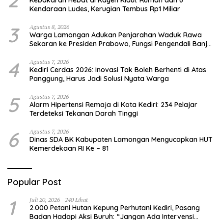
Kendaraan Ludes, Kerugian Tembus Rp1 Miliar
3
Agustus 8, 2026
Warga Lamongan Adukan Penjarahan Waduk Rawa
Sekaran ke Presiden Prabowo, Fungsi Pengendali Banjir
Hilang 80%
4
Agustus 7, 2026
Kediri Cerdas 2026: Inovasi Tak Boleh Berhenti di Atas
Panggung, Harus Jadi Solusi Nyata Warga
5
Agustus 7, 2026
Alarm Hipertensi Remaja di Kota Kediri: 234 Pelajar
Terdeteksi Tekanan Darah Tinggi
6
Agustus 7, 2026
Dinas SDA BK Kabupaten Lamongan Mengucapkan HUT
Kemerdekaan RI Ke – 81
Popular Post
1
Juli 20, 2026
240 Lihat
2.000 Petani Hutan Kepung Perhutani Kediri, Pasang
Badan Hadapi Aksi Buruh: “Jangan Ada Intervensi