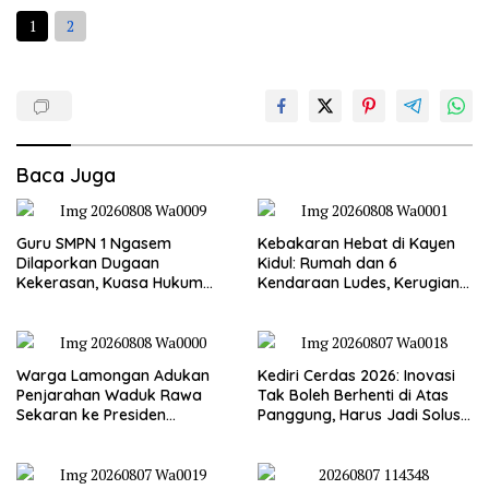
1
2
Baca Juga
Guru SMPN 1 Ngasem
Kebakaran Hebat di Kayen
Dilaporkan Dugaan
Kidul: Rumah dan 6
Kekerasan, Kuasa Hukum
Kendaraan Ludes, Kerugian
Minta Polisi Profesional
Tembus Rp1 Miliar
Warga Lamongan Adukan
Kediri Cerdas 2026: Inovasi
Penjarahan Waduk Rawa
Tak Boleh Berhenti di Atas
Sekaran ke Presiden
Panggung, Harus Jadi Solusi
Prabowo, Fungsi Pengendali
Nyata Warga
Banjir Hilang 80%