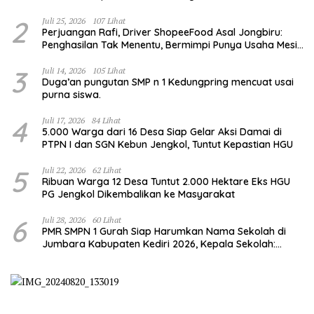
Pengelolaan Hutan”
2
Juli 25, 2026
107 Lihat
Perjuangan Rafi, Driver ShopeeFood Asal Jongbiru:
Penghasilan Tak Menentu, Bermimpi Punya Usaha Mesin
Kulit Pangsit
3
Juli 14, 2026
105 Lihat
Duga’an pungutan SMP n 1 Kedungpring mencuat usai
purna siswa.
4
Juli 17, 2026
84 Lihat
5.000 Warga dari 16 Desa Siap Gelar Aksi Damai di
PTPN I dan SGN Kebun Jengkol, Tuntut Kepastian HGU
5
Juli 22, 2026
62 Lihat
Ribuan Warga 12 Desa Tuntut 2.000 Hektare Eks HGU
PG Jengkol Dikembalikan ke Masyarakat
6
Juli 28, 2026
60 Lihat
PMR SMPN 1 Gurah Siap Harumkan Nama Sekolah di
Jumbara Kabupaten Kediri 2026, Kepala Sekolah:
Bentuk Generasi Berkarakter dan Berjiwa
Kemanusiaan