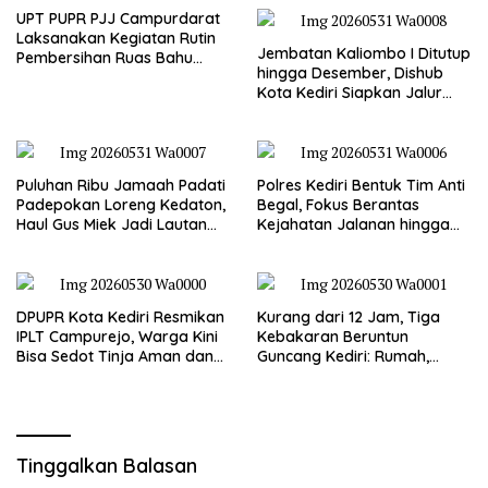
UPT PUPR PJJ Campurdarat
Laksanakan Kegiatan Rutin
Jembatan Kaliombo I Ditutup
Pembersihan Ruas Bahu
hingga Desember, Dishub
Jalan Gandong – Sanan
Kota Kediri Siapkan Jalur
Alternatif dan Pengamanan
Lalu Lintas
Puluhan Ribu Jamaah Padati
Polres Kediri Bentuk Tim Anti
Padepokan Loreng Kedaton,
Begal, Fokus Berantas
Haul Gus Miek Jadi Lautan
Kejahatan Jalanan hingga
Dzikir dan Semaan Al-Qur’an
Premanisme
DPUPR Kota Kediri Resmikan
Kurang dari 12 Jam, Tiga
IPLT Campurejo, Warga Kini
Kebakaran Beruntun
Bisa Sedot Tinja Aman dan
Guncang Kediri: Rumah,
Terjangkau
Kandang Sapi, hingga 5,5
Hektar Lahan Tebu Ludes
Tinggalkan Balasan