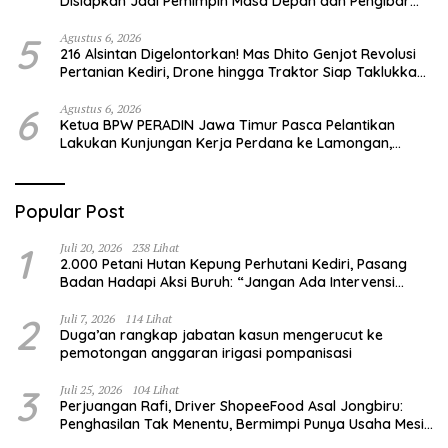
Disiapkan Jadi Pemimpin Masa Depan dan Pengibar
Sang Saka Merah Putih
5
Agustus 6, 2026
216 Alsintan Digelontorkan! Mas Dhito Genjot Revolusi
Pertanian Kediri, Drone hingga Traktor Siap Taklukkan
Krisis Regenerasi Petani
6
Agustus 6, 2026
Ketua BPW PERADIN Jawa Timur Pasca Pelantikan
Lakukan Kunjungan Kerja Perdana ke Lamongan,
Perkuat Sinergitas Organisasi
Popular Post
1
Juli 20, 2026
238 Lihat
2.000 Petani Hutan Kepung Perhutani Kediri, Pasang
Badan Hadapi Aksi Buruh: “Jangan Ada Intervensi
Pengelolaan Hutan”
2
Juli 7, 2026
114 Lihat
Duga’an rangkap jabatan kasun mengerucut ke
pemotongan anggaran irigasi pompanisasi
3
Juli 25, 2026
104 Lihat
Perjuangan Rafi, Driver ShopeeFood Asal Jongbiru:
Penghasilan Tak Menentu, Bermimpi Punya Usaha Mesin
Kulit Pangsit