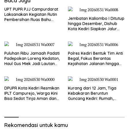
Baca Juga
UPT PUPR PJJ Campurdarat
Laksanakan Kegiatan Rutin
Jembatan Kaliombo I Ditutup
Pembersihan Ruas Bahu
hingga Desember, Dishub
Jalan Gandong – Sanan
Kota Kediri Siapkan Jalur
Alternatif dan Pengamanan
Lalu Lintas
Puluhan Ribu Jamaah Padati
Polres Kediri Bentuk Tim Anti
Padepokan Loreng Kedaton,
Begal, Fokus Berantas
Haul Gus Miek Jadi Lautan
Kejahatan Jalanan hingga
Dzikir dan Semaan Al-Qur’an
Premanisme
DPUPR Kota Kediri Resmikan
Kurang dari 12 Jam, Tiga
IPLT Campurejo, Warga Kini
Kebakaran Beruntun
Bisa Sedot Tinja Aman dan
Guncang Kediri: Rumah,
Terjangkau
Kandang Sapi, hingga 5,5
Hektar Lahan Tebu Ludes
Rekomendasi untuk kamu