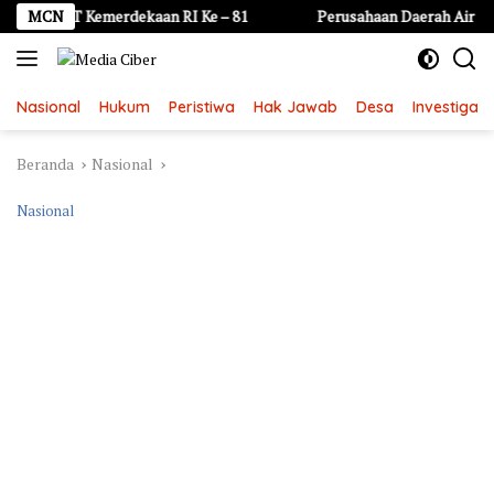
Langsung
 HUT Kemerdekaan RI Ke – 81
MCN
Perusahaan Daerah Air Minum 
ke
konten
Nasional
Hukum
Peristiwa
Hak Jawab
Desa
Investigasi
Beranda
Nasional
Nasional