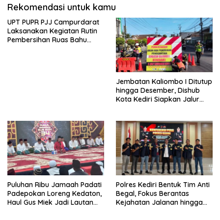
Rekomendasi untuk kamu
UPT PUPR PJJ Campurdarat
Laksanakan Kegiatan Rutin
Pembersihan Ruas Bahu
Jalan Gandong – Sanan
Jembatan Kaliombo I Ditutup
hingga Desember, Dishub
Kota Kediri Siapkan Jalur
Alternatif dan Pengamanan
Lalu Lintas
Puluhan Ribu Jamaah Padati
Polres Kediri Bentuk Tim Anti
Padepokan Loreng Kedaton,
Begal, Fokus Berantas
Haul Gus Miek Jadi Lautan
Kejahatan Jalanan hingga
Dzikir dan Semaan Al-Qur’an
Premanisme