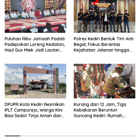
Puluhan Ribu Jamaah Padati
Polres Kediri Bentuk Tim Anti
Padepokan Loreng Kedaton,
Begal, Fokus Berantas
Haul Gus Miek Jadi Lautan
Kejahatan Jalanan hingga
Dzikir dan Semaan Al-Qur’an
Premanisme
DPUPR Kota Kediri Resmikan
Kurang dari 12 Jam, Tiga
IPLT Campurejo, Warga Kini
Kebakaran Beruntun
Bisa Sedot Tinja Aman dan
Guncang Kediri: Rumah,
Terjangkau
Kandang Sapi, hingga 5,5
Hektar Lahan Tebu Ludes