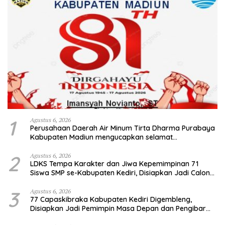
1
Agustus 6, 2026
Perusahaan Daerah Air Minum Tirta Dharma Purabaya
Kabupaten Madiun mengucapkan selamat
memperingati HUT Kemerdekaan RI Ke – 81
2
Agustus 6, 2026
LDKS Tempa Karakter dan Jiwa Kepemimpinan 71
Siswa SMP se-Kabupaten Kediri, Disiapkan Jadi Calon
Pemimpin Generasi Emas
3
Agustus 6, 2026
77 Capaskibraka Kabupaten Kediri Digembleng,
Disiapkan Jadi Pemimpin Masa Depan dan Pengibar
Sang Saka Merah Putih