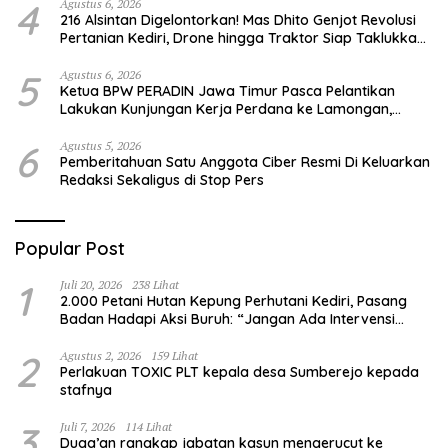
4
Agustus 6, 2026
216 Alsintan Digelontorkan! Mas Dhito Genjot Revolusi
Pertanian Kediri, Drone hingga Traktor Siap Taklukkan
Krisis Regenerasi Petani
5
Agustus 6, 2026
Ketua BPW PERADIN Jawa Timur Pasca Pelantikan
Lakukan Kunjungan Kerja Perdana ke Lamongan,
Perkuat Sinergitas Organisasi
6
Agustus 5, 2026
Pemberitahuan Satu Anggota Ciber Resmi Di Keluarkan
Redaksi Sekaligus di Stop Pers
Popular Post
1
Juli 20, 2026
238 Lihat
2.000 Petani Hutan Kepung Perhutani Kediri, Pasang
Badan Hadapi Aksi Buruh: “Jangan Ada Intervensi
Pengelolaan Hutan”
2
Agustus 2, 2026
159 Lihat
Perlakuan TOXIC PLT kepala desa Sumberejo kepada
stafnya
3
Juli 7, 2026
114 Lihat
Duga’an rangkap jabatan kasun mengerucut ke