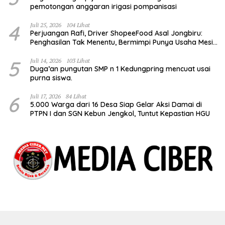
pemotongan anggaran irigasi pompanisasi
4
Juli 25, 2026
104 Lihat
Perjuangan Rafi, Driver ShopeeFood Asal Jongbiru:
Penghasilan Tak Menentu, Bermimpi Punya Usaha Mesin
Kulit Pangsit
5
Juli 14, 2026
103 Lihat
Duga’an pungutan SMP n 1 Kedungpring mencuat usai
purna siswa.
6
Juli 17, 2026
84 Lihat
5.000 Warga dari 16 Desa Siap Gelar Aksi Damai di
PTPN I dan SGN Kebun Jengkol, Tuntut Kepastian HGU