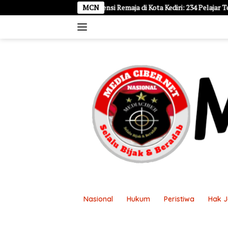
Langsung
larm Hipertensi Remaja di Kota Kediri: 234 Pelajar Terdeteksi Tekanan D
MCN
ke
konten
Nasional
Hukum
Peristiwa
Hak 
Disclaimer
Kontak Kami
Pasang Ikl