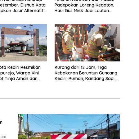
esember, Dishub Kota
Padepokan Loreng Kedaton,
apkan Jalur Alternatif
Haul Gus Miek Jadi Lautan
amanan Lalu Lintas
Dzikir dan Semaan Al-Qur’an
ta Kediri Resmikan
Kurang dari 12 Jam, Tiga
purejo, Warga Kini
Kebakaran Beruntun Guncang
ot Tinja Aman dan
Kediri: Rumah, Kandang Sapi,
kau
hingga 5,5 Hektar Lahan Tebu
Ludes
an
Umum