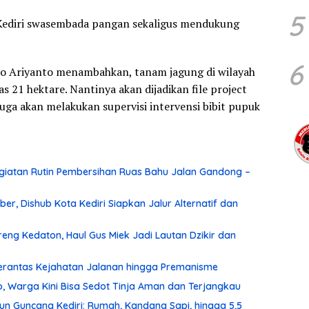
5
Kediri swasembada pangan sekaligus mendukung
6
mo Ariyanto menambahkan, tanam jagung di wilayah
s 21 hektare. Nantinya akan dijadikan file project
ga akan melakukan supervisi intervensi bibit pupuk
iatan Rutin Pembersihan Ruas Bahu Jalan Gandong –
r, Dishub Kota Kediri Siapkan Jalur Alternatif dan
ng Kedaton, Haul Gus Miek Jadi Lautan Dzikir dan
 Berantas Kejahatan Jalanan hingga Premanisme
, Warga Kini Bisa Sedot Tinja Aman dan Terjangkau
un Guncang Kediri: Rumah, Kandang Sapi, hingga 5,5