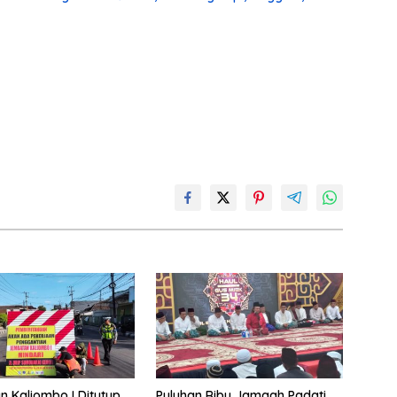
 Kaliombo I Ditutup
Puluhan Ribu Jamaah Padati