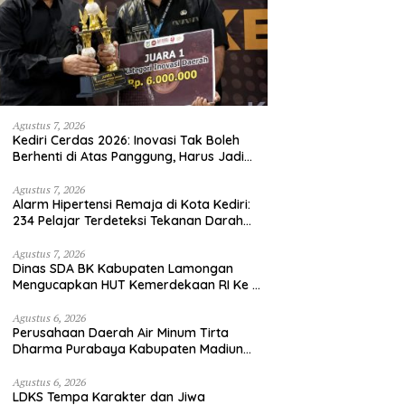
Agustus 7, 2026
Kediri Cerdas 2026: Inovasi Tak Boleh
Berhenti di Atas Panggung, Harus Jadi
Solusi Nyata Warga
Agustus 7, 2026
Alarm Hipertensi Remaja di Kota Kediri:
234 Pelajar Terdeteksi Tekanan Darah
Tinggi
Agustus 7, 2026
Dinas SDA BK Kabupaten Lamongan
Mengucapkan HUT Kemerdekaan RI Ke –
81
Agustus 6, 2026
Perusahaan Daerah Air Minum Tirta
Dharma Purabaya Kabupaten Madiun
mengucapkan selamat memperingati
HUT Kemerdekaan RI Ke – 81
Agustus 6, 2026
LDKS Tempa Karakter dan Jiwa