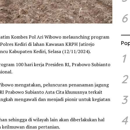
6
a Jatim Kombes Pol Ari Wibowo melaunching program
Pop
lres Kediri di lahan Kawasan KRPH Jatirejo
cu Kabupaten Kediri, Selasa (12/11/2024).
1
ogram 100 hari kerja Presiden RI, Prabowo Subianto
ional.
2
 Wibowo mengatakan, peluncuran penanaman jagung
I Prabowo Subianto Asta Cita khususnya terkait
3
langkah mengawali dan menjadi pionir untuk kegiatan
4
an sehingga di wilayah lain akan diberlakukan hal
 keilmuwan dinas pertanian.