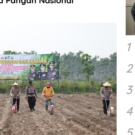
 Pangan Nasional
1
2
3
4
5