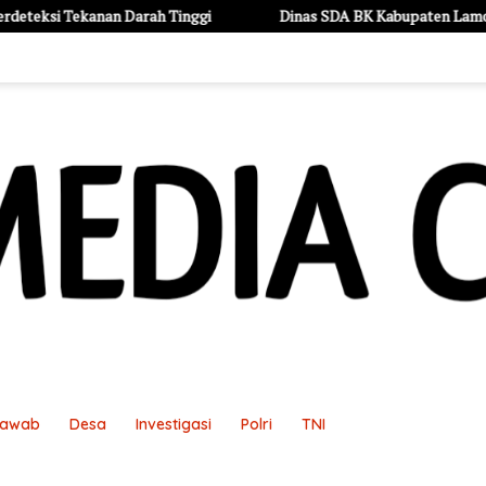
arah Tinggi
Dinas SDA BK Kabupaten Lamongan Mengucapkan 
Jawab
Desa
Investigasi
Polri
TNI
an
Pedoman Media Siber
Redaksi
Sample Page
Sampl