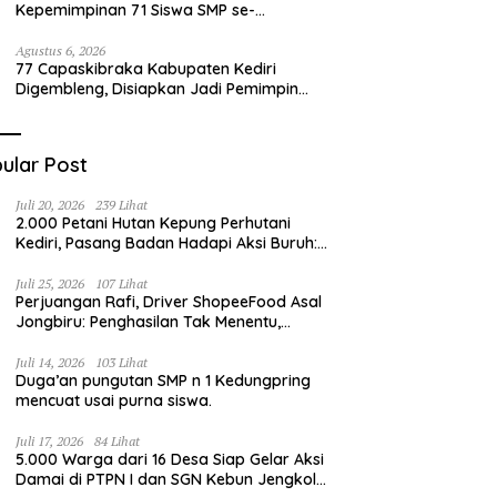
Kepemimpinan 71 Siswa SMP se-
Kabupaten Kediri, Disiapkan Jadi Calon
Pemimpin Generasi Emas
Agustus 6, 2026
77 Capaskibraka Kabupaten Kediri
Digembleng, Disiapkan Jadi Pemimpin
Masa Depan dan Pengibar Sang Saka
Merah Putih
ular Post
Juli 20, 2026
239 Lihat
2.000 Petani Hutan Kepung Perhutani
Kediri, Pasang Badan Hadapi Aksi Buruh:
“Jangan Ada Intervensi Pengelolaan
Hutan”
Juli 25, 2026
107 Lihat
Perjuangan Rafi, Driver ShopeeFood Asal
Jongbiru: Penghasilan Tak Menentu,
Bermimpi Punya Usaha Mesin Kulit Pangsit
Juli 14, 2026
103 Lihat
Duga’an pungutan SMP n 1 Kedungpring
mencuat usai purna siswa.
Juli 17, 2026
84 Lihat
5.000 Warga dari 16 Desa Siap Gelar Aksi
Damai di PTPN I dan SGN Kebun Jengkol,