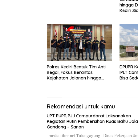
hingga D
Kediri Si
dan Peng
Polres Kediri Bentuk Tim Anti
DPUPR Ko
Begal, Fokus Berantas
IPLT Cam
Kejahatan Jalanan hingga
Bisa Sed
Premanisme
Terjang
Rekomendasi untuk kamu
UPT PUPR PJJ Campurdarat Laksanakan
Kegiatan Rutin Pembersihan Ruas Bahu Jal
Gandong – Sanan
media ciber net.Tulungagung,-Dinas Pekerjaan 