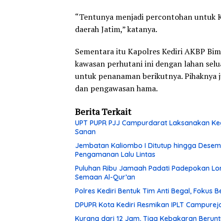
“Tentunya menjadi percontohan untuk 
daerah Jatim,” katanya.
Sementara itu Kapolres Kediri AKBP Bi
kawasan perhutani ini dengan lahan selua
untuk penanaman berikutnya. Pihaknya ju
dan pengawasan hama.
Berita Terkait
UPT PUPR PJJ Campurdarat Laksanakan Keg
Sanan
Jembatan Kaliombo I Ditutup hingga Desembe
Pengamanan Lalu Lintas
Puluhan Ribu Jamaah Padati Padepokan Lore
Semaan Al-Qur’an
Polres Kediri Bentuk Tim Anti Begal, Fokus
DPUPR Kota Kediri Resmikan IPLT Campurejo
Kurang dari 12 Jam, Tiga Kebakaran Berunt