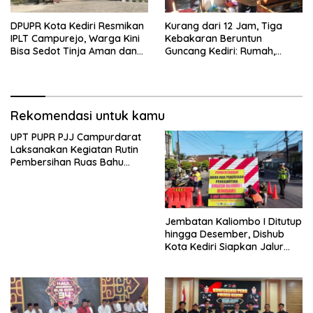
DPUPR Kota Kediri Resmikan
Kurang dari 12 Jam, Tiga
IPLT Campurejo, Warga Kini
Kebakaran Beruntun
Bisa Sedot Tinja Aman dan
Guncang Kediri: Rumah,
Terjangkau
Kandang Sapi, hingga 5,5
Hektar Lahan Tebu Ludes
Rekomendasi untuk kamu
UPT PUPR PJJ Campurdarat
Laksanakan Kegiatan Rutin
Pembersihan Ruas Bahu
Jalan Gandong – Sanan
Jembatan Kaliombo I Ditutup
hingga Desember, Dishub
Kota Kediri Siapkan Jalur
Alternatif dan Pengamanan
Lalu Lintas