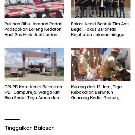
Puluhan Ribu Jamaah Padati
Polres Kediri Bentuk Tim Anti
Padepokan Loreng Kedaton,
Begal, Fokus Berantas
Haul Gus Miek Jadi Lautan
Kejahatan Jalanan hingga
Dzikir dan Semaan Al-Qur’an
Premanisme
DPUPR Kota Kediri Resmikan
Kurang dari 12 Jam, Tiga
IPLT Campurejo, Warga Kini
Kebakaran Beruntun
Bisa Sedot Tinja Aman dan
Guncang Kediri: Rumah,
Terjangkau
Kandang Sapi, hingga 5,5
Hektar Lahan Tebu Ludes
Tinggalkan Balasan