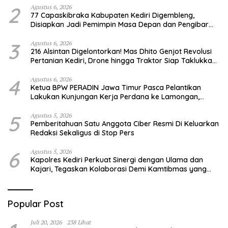
2
Agustus 6, 2026
77 Capaskibraka Kabupaten Kediri Digembleng,
Disiapkan Jadi Pemimpin Masa Depan dan Pengibar
Sang Saka Merah Putih
3
Agustus 6, 2026
216 Alsintan Digelontorkan! Mas Dhito Genjot Revolusi
Pertanian Kediri, Drone hingga Traktor Siap Taklukkan
Krisis Regenerasi Petani
4
Agustus 6, 2026
Ketua BPW PERADIN Jawa Timur Pasca Pelantikan
Lakukan Kunjungan Kerja Perdana ke Lamongan,
Perkuat Sinergitas Organisasi
5
Agustus 5, 2026
Pemberitahuan Satu Anggota Ciber Resmi Di Keluarkan
Redaksi Sekaligus di Stop Pers
6
Agustus 5, 2026
Kapolres Kediri Perkuat Sinergi dengan Ulama dan
Kajari, Tegaskan Kolaborasi Demi Kamtibmas yang
Kondusif
Popular Post
Juli 20, 2026
238 Lihat