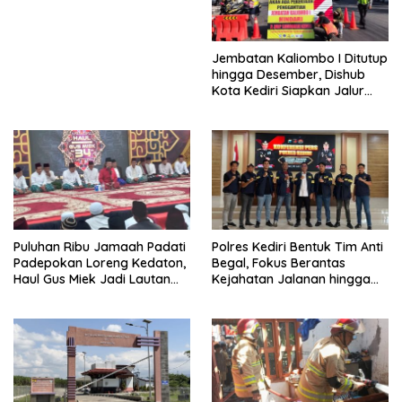
Jembatan Kaliombo I Ditutup
hingga Desember, Dishub
Kota Kediri Siapkan Jalur
Alternatif dan Pengamanan
Lalu Lintas
Puluhan Ribu Jamaah Padati
Polres Kediri Bentuk Tim Anti
Padepokan Loreng Kedaton,
Begal, Fokus Berantas
Haul Gus Miek Jadi Lautan
Kejahatan Jalanan hingga
Dzikir dan Semaan Al-Qur’an
Premanisme