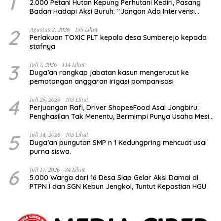
1
2.000 Petani Hutan Kepung Perhutani Kediri, Pasang
Badan Hadapi Aksi Buruh: “Jangan Ada Intervensi
Pengelolaan Hutan”
2
Agustus 2, 2026
155 Lihat
Perlakuan TOXIC PLT kepala desa Sumberejo kepada
stafnya
3
Juli 7, 2026
114 Lihat
Duga’an rangkap jabatan kasun mengerucut ke
pemotongan anggaran irigasi pompanisasi
4
Juli 25, 2026
103 Lihat
Perjuangan Rafi, Driver ShopeeFood Asal Jongbiru:
Penghasilan Tak Menentu, Bermimpi Punya Usaha Mesin
Kulit Pangsit
5
Juli 14, 2026
103 Lihat
Duga’an pungutan SMP n 1 Kedungpring mencuat usai
purna siswa.
6
Juli 17, 2026
84 Lihat
5.000 Warga dari 16 Desa Siap Gelar Aksi Damai di
PTPN I dan SGN Kebun Jengkol, Tuntut Kepastian HGU