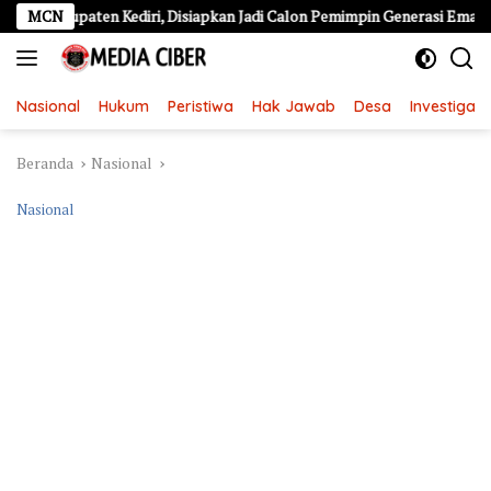
Langsung
en Kediri, Disiapkan Jadi Calon Pemimpin Generasi Emas
MCN
77 
ke
konten
Nasional
Hukum
Peristiwa
Hak Jawab
Desa
Investigasi
Beranda
Nasional
Nasional