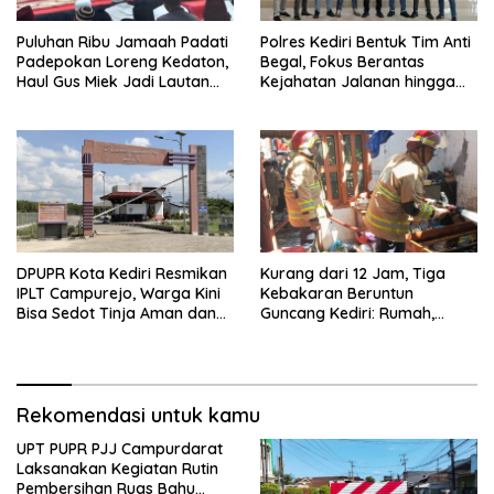
Puluhan Ribu Jamaah Padati
Polres Kediri Bentuk Tim Anti
Padepokan Loreng Kedaton,
Begal, Fokus Berantas
Haul Gus Miek Jadi Lautan
Kejahatan Jalanan hingga
Dzikir dan Semaan Al-Qur’an
Premanisme
DPUPR Kota Kediri Resmikan
Kurang dari 12 Jam, Tiga
IPLT Campurejo, Warga Kini
Kebakaran Beruntun
Bisa Sedot Tinja Aman dan
Guncang Kediri: Rumah,
Terjangkau
Kandang Sapi, hingga 5,5
Hektar Lahan Tebu Ludes
Rekomendasi untuk kamu
UPT PUPR PJJ Campurdarat
Laksanakan Kegiatan Rutin
Pembersihan Ruas Bahu