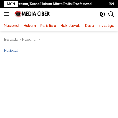
Langsung
asan, Kuasa Hukum Minta Polisi Profesional
MCN
Kebakaran Hebat
ke
konten
Nasional
Hukum
Peristiwa
Hak Jawab
Desa
Investigasi
Beranda
Nasional
Nasional