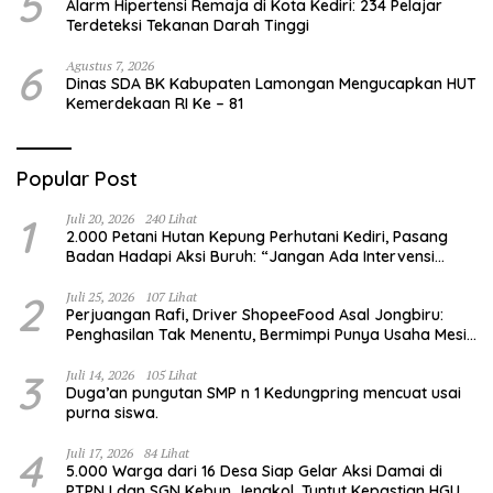
5
Alarm Hipertensi Remaja di Kota Kediri: 234 Pelajar
Terdeteksi Tekanan Darah Tinggi
6
Agustus 7, 2026
Dinas SDA BK Kabupaten Lamongan Mengucapkan HUT
Kemerdekaan RI Ke – 81
Popular Post
1
Juli 20, 2026
240 Lihat
2.000 Petani Hutan Kepung Perhutani Kediri, Pasang
Badan Hadapi Aksi Buruh: “Jangan Ada Intervensi
Pengelolaan Hutan”
2
Juli 25, 2026
107 Lihat
Perjuangan Rafi, Driver ShopeeFood Asal Jongbiru:
Penghasilan Tak Menentu, Bermimpi Punya Usaha Mesin
Kulit Pangsit
3
Juli 14, 2026
105 Lihat
Duga’an pungutan SMP n 1 Kedungpring mencuat usai
purna siswa.
4
Juli 17, 2026
84 Lihat
5.000 Warga dari 16 Desa Siap Gelar Aksi Damai di
PTPN I dan SGN Kebun Jengkol, Tuntut Kepastian HGU