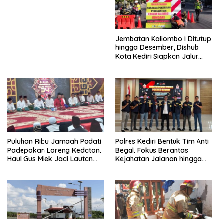
Jalan Gandong – Sanan
Jembatan Kaliombo I Ditutup
hingga Desember, Dishub
Kota Kediri Siapkan Jalur
Alternatif dan Pengamanan
Lalu Lintas
Puluhan Ribu Jamaah Padati
Polres Kediri Bentuk Tim Anti
Padepokan Loreng Kedaton,
Begal, Fokus Berantas
Haul Gus Miek Jadi Lautan
Kejahatan Jalanan hingga
Dzikir dan Semaan Al-Qur’an
Premanisme