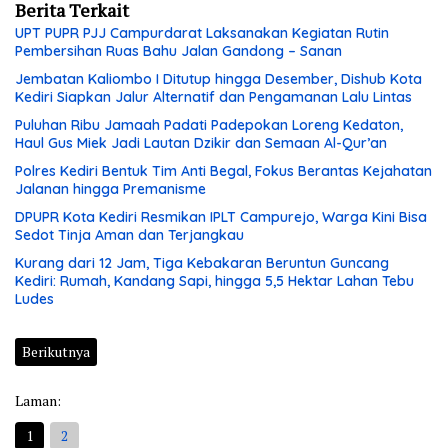
Berita Terkait
UPT PUPR PJJ Campurdarat Laksanakan Kegiatan Rutin
Pembersihan Ruas Bahu Jalan Gandong – Sanan
Jembatan Kaliombo I Ditutup hingga Desember, Dishub Kota
Kediri Siapkan Jalur Alternatif dan Pengamanan Lalu Lintas
Puluhan Ribu Jamaah Padati Padepokan Loreng Kedaton,
Haul Gus Miek Jadi Lautan Dzikir dan Semaan Al-Qur’an
Polres Kediri Bentuk Tim Anti Begal, Fokus Berantas Kejahatan
Jalanan hingga Premanisme
DPUPR Kota Kediri Resmikan IPLT Campurejo, Warga Kini Bisa
Sedot Tinja Aman dan Terjangkau
Kurang dari 12 Jam, Tiga Kebakaran Beruntun Guncang
Kediri: Rumah, Kandang Sapi, hingga 5,5 Hektar Lahan Tebu
Ludes
Berikutnya
Laman:
1
2