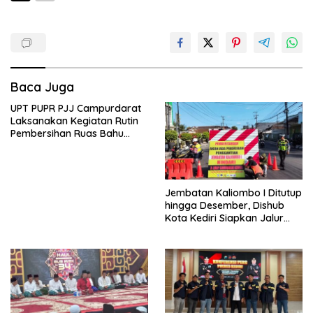
Baca Juga
UPT PUPR PJJ Campurdarat
Laksanakan Kegiatan Rutin
Pembersihan Ruas Bahu
Jalan Gandong – Sanan
Jembatan Kaliombo I Ditutup
hingga Desember, Dishub
Kota Kediri Siapkan Jalur
Alternatif dan Pengamanan
Lalu Lintas