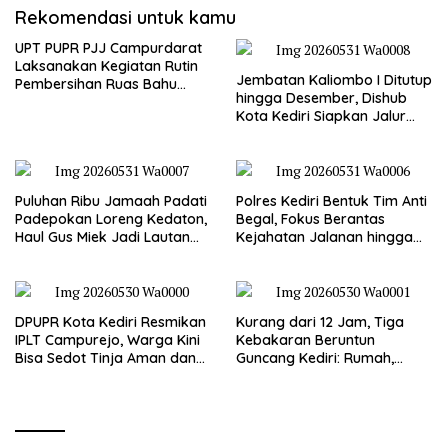
Rekomendasi untuk kamu
UPT PUPR PJJ Campurdarat
Laksanakan Kegiatan Rutin
Jembatan Kaliombo I Ditutup
Pembersihan Ruas Bahu
hingga Desember, Dishub
Jalan Gandong – Sanan
Kota Kediri Siapkan Jalur
Alternatif dan Pengamanan
Lalu Lintas
Puluhan Ribu Jamaah Padati
Polres Kediri Bentuk Tim Anti
Padepokan Loreng Kedaton,
Begal, Fokus Berantas
Haul Gus Miek Jadi Lautan
Kejahatan Jalanan hingga
Dzikir dan Semaan Al-Qur’an
Premanisme
DPUPR Kota Kediri Resmikan
Kurang dari 12 Jam, Tiga
IPLT Campurejo, Warga Kini
Kebakaran Beruntun
Bisa Sedot Tinja Aman dan
Guncang Kediri: Rumah,
Terjangkau
Kandang Sapi, hingga 5,5
Hektar Lahan Tebu Ludes