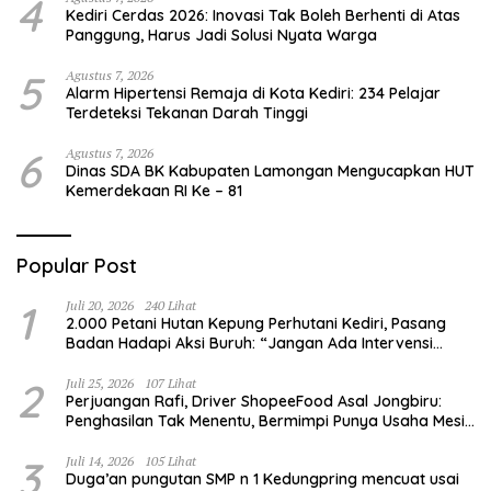
4
Kediri Cerdas 2026: Inovasi Tak Boleh Berhenti di Atas
Panggung, Harus Jadi Solusi Nyata Warga
5
Agustus 7, 2026
Alarm Hipertensi Remaja di Kota Kediri: 234 Pelajar
Terdeteksi Tekanan Darah Tinggi
6
Agustus 7, 2026
Dinas SDA BK Kabupaten Lamongan Mengucapkan HUT
Kemerdekaan RI Ke – 81
Popular Post
1
Juli 20, 2026
240 Lihat
2.000 Petani Hutan Kepung Perhutani Kediri, Pasang
Badan Hadapi Aksi Buruh: “Jangan Ada Intervensi
Pengelolaan Hutan”
2
Juli 25, 2026
107 Lihat
Perjuangan Rafi, Driver ShopeeFood Asal Jongbiru:
Penghasilan Tak Menentu, Bermimpi Punya Usaha Mesin
Kulit Pangsit
3
Juli 14, 2026
105 Lihat
Duga’an pungutan SMP n 1 Kedungpring mencuat usai