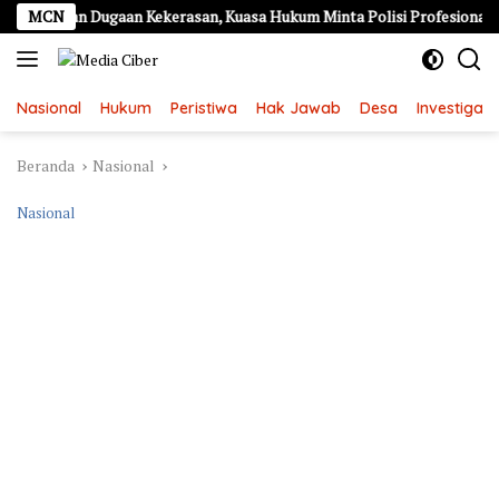
Langsung
porkan Dugaan Kekerasan, Kuasa Hukum Minta Polisi Profesional
MCN
ke
konten
Nasional
Hukum
Peristiwa
Hak Jawab
Desa
Investigasi
Beranda
Nasional
Nasional