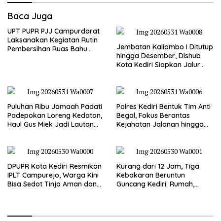
Baca Juga
UPT PUPR PJJ Campurdarat
Laksanakan Kegiatan Rutin
Jembatan Kaliombo I Ditutup
Pembersihan Ruas Bahu
hingga Desember, Dishub
Jalan Gandong – Sanan
Kota Kediri Siapkan Jalur
Alternatif dan Pengamanan
Lalu Lintas
Puluhan Ribu Jamaah Padati
Polres Kediri Bentuk Tim Anti
Padepokan Loreng Kedaton,
Begal, Fokus Berantas
Haul Gus Miek Jadi Lautan
Kejahatan Jalanan hingga
Dzikir dan Semaan Al-Qur’an
Premanisme
DPUPR Kota Kediri Resmikan
Kurang dari 12 Jam, Tiga
IPLT Campurejo, Warga Kini
Kebakaran Beruntun
Bisa Sedot Tinja Aman dan
Guncang Kediri: Rumah,
Terjangkau
Kandang Sapi, hingga 5,5
Hektar Lahan Tebu Ludes