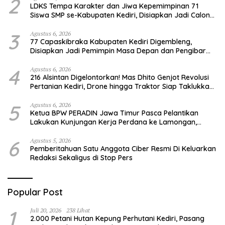
2
LDKS Tempa Karakter dan Jiwa Kepemimpinan 71
Siswa SMP se-Kabupaten Kediri, Disiapkan Jadi Calon
Pemimpin Generasi Emas
3
Agustus 6, 2026
77 Capaskibraka Kabupaten Kediri Digembleng,
Disiapkan Jadi Pemimpin Masa Depan dan Pengibar
Sang Saka Merah Putih
4
Agustus 6, 2026
216 Alsintan Digelontorkan! Mas Dhito Genjot Revolusi
Pertanian Kediri, Drone hingga Traktor Siap Taklukkan
Krisis Regenerasi Petani
5
Agustus 6, 2026
Ketua BPW PERADIN Jawa Timur Pasca Pelantikan
Lakukan Kunjungan Kerja Perdana ke Lamongan,
Perkuat Sinergitas Organisasi
6
Agustus 5, 2026
Pemberitahuan Satu Anggota Ciber Resmi Di Keluarkan
Redaksi Sekaligus di Stop Pers
Popular Post
1
Juli 20, 2026
238 Lihat
2.000 Petani Hutan Kepung Perhutani Kediri, Pasang