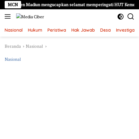
Langsung
paten Madiun mengucapkan selamat memperingati HUT Kemerdekaan RI 
MCN
ke
konten
Nasional
Hukum
Peristiwa
Hak Jawab
Desa
Investigasi
Beranda
Nasional
Nasional