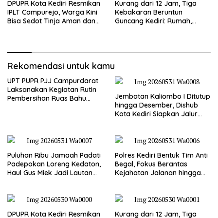
DPUPR Kota Kediri Resmikan
Kurang dari 12 Jam, Tiga
IPLT Campurejo, Warga Kini
Kebakaran Beruntun
Bisa Sedot Tinja Aman dan
Guncang Kediri: Rumah,
Terjangkau
Kandang Sapi, hingga 5,5
Hektar Lahan Tebu Ludes
Rekomendasi untuk kamu
UPT PUPR PJJ Campurdarat
Laksanakan Kegiatan Rutin
Jembatan Kaliombo I Ditutup
Pembersihan Ruas Bahu
hingga Desember, Dishub
Jalan Gandong – Sanan
Kota Kediri Siapkan Jalur
Alternatif dan Pengamanan
Lalu Lintas
Puluhan Ribu Jamaah Padati
Polres Kediri Bentuk Tim Anti
Padepokan Loreng Kedaton,
Begal, Fokus Berantas
Haul Gus Miek Jadi Lautan
Kejahatan Jalanan hingga
Dzikir dan Semaan Al-Qur’an
Premanisme
DPUPR Kota Kediri Resmikan
Kurang dari 12 Jam, Tiga