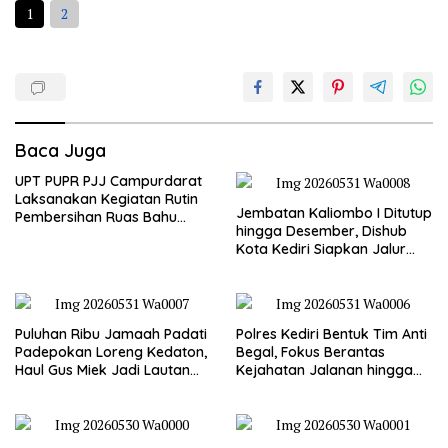
1
2
Baca Juga
UPT PUPR PJJ Campurdarat
Laksanakan Kegiatan Rutin
Jembatan Kaliombo I Ditutup
Pembersihan Ruas Bahu
hingga Desember, Dishub
Jalan Gandong – Sanan
Kota Kediri Siapkan Jalur
Alternatif dan Pengamanan
Lalu Lintas
Puluhan Ribu Jamaah Padati
Polres Kediri Bentuk Tim Anti
Padepokan Loreng Kedaton,
Begal, Fokus Berantas
Haul Gus Miek Jadi Lautan
Kejahatan Jalanan hingga
Dzikir dan Semaan Al-Qur’an
Premanisme