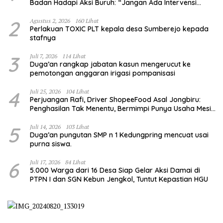
Badan Hadapi Aksi Buruh: “Jangan Ada Intervensi
Pengelolaan Hutan”
2
Agustus 2, 2026
160 Lihat
Perlakuan TOXIC PLT kepala desa Sumberejo kepada
stafnya
3
Juli 7, 2026
114 Lihat
Duga’an rangkap jabatan kasun mengerucut ke
pemotongan anggaran irigasi pompanisasi
4
Juli 25, 2026
104 Lihat
Perjuangan Rafi, Driver ShopeeFood Asal Jongbiru:
Penghasilan Tak Menentu, Bermimpi Punya Usaha Mesin
Kulit Pangsit
5
Juli 14, 2026
103 Lihat
Duga’an pungutan SMP n 1 Kedungpring mencuat usai
purna siswa.
6
Juli 17, 2026
84 Lihat
5.000 Warga dari 16 Desa Siap Gelar Aksi Damai di
PTPN I dan SGN Kebun Jengkol, Tuntut Kepastian HGU