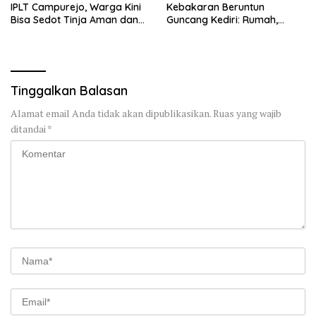
IPLT Campurejo, Warga Kini
Kebakaran Beruntun
Bisa Sedot Tinja Aman dan
Guncang Kediri: Rumah,
Terjangkau
Kandang Sapi, hingga 5,5
Hektar Lahan Tebu Ludes
Tinggalkan Balasan
Alamat email Anda tidak akan dipublikasikan.
Ruas yang wajib
ditandai
*