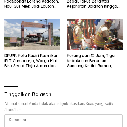
Padepokan Loreng Kedaton,
Begal, Fokus Berantas
Haul Gus Miek Jadi Lautan
Kejahatan Jalanan hingga
Dzikir dan Semaan Al-Qur’an
Premanisme
DPUPR Kota Kediri Resmikan
Kurang dari 12 Jam, Tiga
IPLT Campurejo, Warga Kini
Kebakaran Beruntun
Bisa Sedot Tinja Aman dan
Guncang Kediri: Rumah,
Terjangkau
Kandang Sapi, hingga 5,5
Hektar Lahan Tebu Ludes
Tinggalkan Balasan
Alamat email Anda tidak akan dipublikasikan.
Ruas yang wajib
ditandai
*