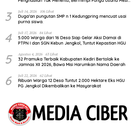
Penghasilan Tak Menentu, Bermimpi Punya Usaha Mesin
Kulit Pangsit
3
Juli 14, 2026
106 Lihat
Duga’an pungutan SMP n 1 Kedungpring mencuat usai
purna siswa.
4
Juli 17, 2026
84 Lihat
5.000 Warga dari 16 Desa Siap Gelar Aksi Damai di
PTPN I dan SGN Kebun Jengkol, Tuntut Kepastian HGU
5
Agustus 4, 2026
63 Lihat
32 Pramuka Terbaik Kabupaten Kediri Bertolak ke
Jamnas XII 2026, Bawa Misi Harumkan Nama Daerah
6
Juli 22, 2026
62 Lihat
Ribuan Warga 12 Desa Tuntut 2.000 Hektare Eks HGU
PG Jengkol Dikembalikan ke Masyarakat