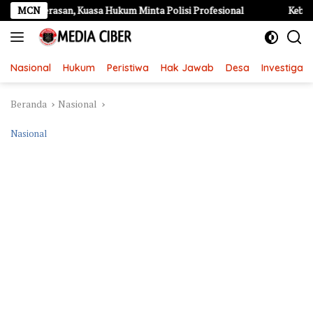
Langsung
asan, Kuasa Hukum Minta Polisi Profesional
MCN
Kebakaran Hebat
ke
konten
Nasional
Hukum
Peristiwa
Hak Jawab
Desa
Investigasi
Beranda
Nasional
Nasional