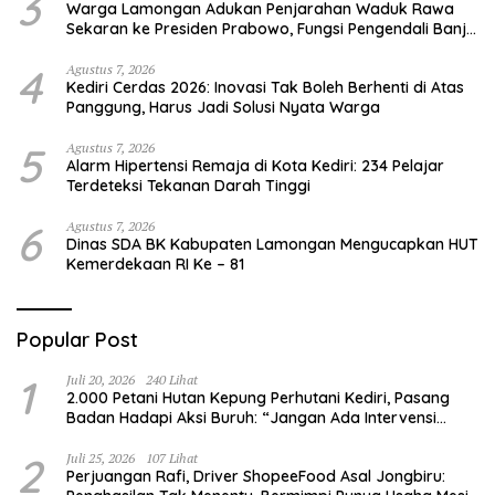
3
Warga Lamongan Adukan Penjarahan Waduk Rawa
Sekaran ke Presiden Prabowo, Fungsi Pengendali Banjir
Hilang 80%
4
Agustus 7, 2026
Kediri Cerdas 2026: Inovasi Tak Boleh Berhenti di Atas
Panggung, Harus Jadi Solusi Nyata Warga
5
Agustus 7, 2026
Alarm Hipertensi Remaja di Kota Kediri: 234 Pelajar
Terdeteksi Tekanan Darah Tinggi
6
Agustus 7, 2026
Dinas SDA BK Kabupaten Lamongan Mengucapkan HUT
Kemerdekaan RI Ke – 81
Popular Post
1
Juli 20, 2026
240 Lihat
2.000 Petani Hutan Kepung Perhutani Kediri, Pasang
Badan Hadapi Aksi Buruh: “Jangan Ada Intervensi
Pengelolaan Hutan”
2
Juli 25, 2026
107 Lihat
Perjuangan Rafi, Driver ShopeeFood Asal Jongbiru: