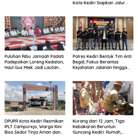
Kota Kediri Siapkan Jalur
Alternatif dan Pengamanan
Lalu Lintas
Puluhan Ribu Jamaah Padati
Polres Kediri Bentuk Tim Anti
Padepokan Loreng Kedaton,
Begal, Fokus Berantas
Haul Gus Miek Jadi Lautan
Kejahatan Jalanan hingga
Dzikir dan Semaan Al-Qur’an
Premanisme
DPUPR Kota Kediri Resmikan
Kurang dari 12 Jam, Tiga
IPLT Campurejo, Warga Kini
Kebakaran Beruntun
Bisa Sedot Tinja Aman dan
Guncang Kediri: Rumah,
Terjangkau
Kandang Sapi, hingga 5,5