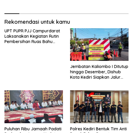
Hektar Lahan Tebu Ludes
Rekomendasi untuk kamu
UPT PUPR PJJ Campurdarat
Laksanakan Kegiatan Rutin
Pembersihan Ruas Bahu
Jalan Gandong – Sanan
Jembatan Kaliombo I Ditutup
hingga Desember, Dishub
Kota Kediri Siapkan Jalur
Alternatif dan Pengamanan
Lalu Lintas
Puluhan Ribu Jamaah Padati
Polres Kediri Bentuk Tim Anti