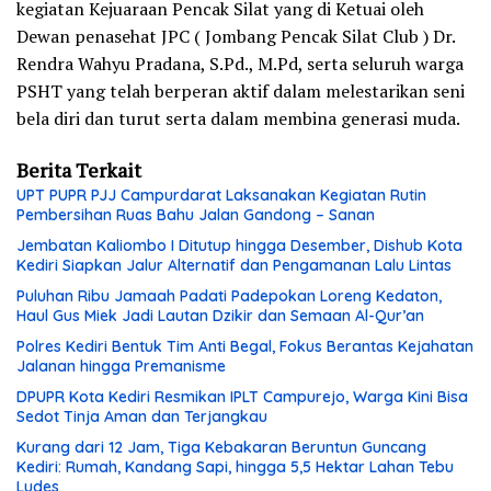
kegiatan Kejuaraan Pencak Silat yang di Ketuai oleh
Dewan penasehat JPC ( Jombang Pencak Silat Club ) Dr.
Rendra Wahyu Pradana, S.Pd., M.Pd, serta seluruh warga
PSHT yang telah berperan aktif dalam melestarikan seni
bela diri dan turut serta dalam membina generasi muda.
Berita Terkait
UPT PUPR PJJ Campurdarat Laksanakan Kegiatan Rutin
Pembersihan Ruas Bahu Jalan Gandong – Sanan
Jembatan Kaliombo I Ditutup hingga Desember, Dishub Kota
Kediri Siapkan Jalur Alternatif dan Pengamanan Lalu Lintas
Puluhan Ribu Jamaah Padati Padepokan Loreng Kedaton,
Haul Gus Miek Jadi Lautan Dzikir dan Semaan Al-Qur’an
Polres Kediri Bentuk Tim Anti Begal, Fokus Berantas Kejahatan
Jalanan hingga Premanisme
DPUPR Kota Kediri Resmikan IPLT Campurejo, Warga Kini Bisa
Sedot Tinja Aman dan Terjangkau
Kurang dari 12 Jam, Tiga Kebakaran Beruntun Guncang
Kediri: Rumah, Kandang Sapi, hingga 5,5 Hektar Lahan Tebu
Ludes