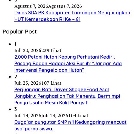
Agustus 7, 2026
Agustus 7, 2026
Dinas SDA BK Kabupaten Lamongan Mengucapkan
HUT Kemerdekaan RI Ke – 81
Popular Post
1
Juli 20, 2026
239 Lihat
2.000 Petani Hutan Kepung Perhutani Kediri,
Pasang Badan Hadapi Aksi Buruh: “Jangan Ada
Intervensi Pengelolaan Hutan”
2
Juli 25, 2026
107 Lihat
Perjuangan Rafi, Driver ShopeeFood Asal
Jongbiru: Penghasilan Tak Menentu, Bermimpi
Punya Usaha Mesin Kulit Pangsit
3
Juli 14, 2026
Juli 14, 2026
104 Lihat
Duga’an pungutan SMP n 1 Kedungpring mencuat
usai purna siswa.