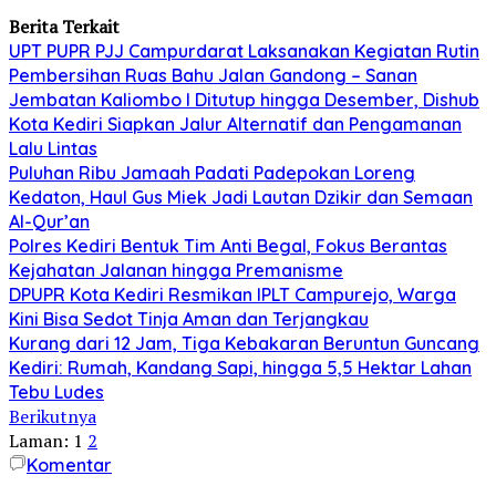
Berita Terkait
UPT PUPR PJJ Campurdarat Laksanakan Kegiatan Rutin
Pembersihan Ruas Bahu Jalan Gandong – Sanan
Jembatan Kaliombo I Ditutup hingga Desember, Dishub
Kota Kediri Siapkan Jalur Alternatif dan Pengamanan
Lalu Lintas
Puluhan Ribu Jamaah Padati Padepokan Loreng
Kedaton, Haul Gus Miek Jadi Lautan Dzikir dan Semaan
Al-Qur’an
Polres Kediri Bentuk Tim Anti Begal, Fokus Berantas
Kejahatan Jalanan hingga Premanisme
DPUPR Kota Kediri Resmikan IPLT Campurejo, Warga
Kini Bisa Sedot Tinja Aman dan Terjangkau
Kurang dari 12 Jam, Tiga Kebakaran Beruntun Guncang
Kediri: Rumah, Kandang Sapi, hingga 5,5 Hektar Lahan
Tebu Ludes
Berikutnya
Laman:
1
2
Komentar