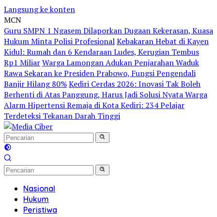
Langsung ke konten
MCN
Guru SMPN 1 Ngasem Dilaporkan Dugaan Kekerasan, Kuasa
Hukum Minta Polisi Profesional
Kebakaran Hebat di Kayen
Kidul: Rumah dan 6 Kendaraan Ludes, Kerugian Tembus
Rp1 Miliar
Warga Lamongan Adukan Penjarahan Waduk
Rawa Sekaran ke Presiden Prabowo, Fungsi Pengendali
Banjir Hilang 80%
Kediri Cerdas 2026: Inovasi Tak Boleh
Berhenti di Atas Panggung, Harus Jadi Solusi Nyata Warga
Alarm Hipertensi Remaja di Kota Kediri: 234 Pelajar
Terdeteksi Tekanan Darah Tinggi
Nasional
Hukum
Peristiwa