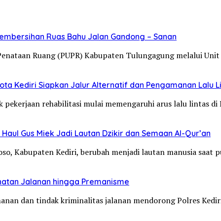
Pembersihan Ruas Bahu Jalan Gandong – Sanan
Penataan Ruang (PUPR) Kabupaten Tulungagung melalui Unit
ta Kediri Siapkan Jalur Alternatif dan Pengamanan Lalu L
 pekerjaan rehabilitasi mulai memengaruhi arus lalu lintas d
Haul Gus Miek Jadi Lautan Dzikir dan Semaan Al-Qur’an
loso, Kabupaten Kediri, berubah menjadi lautan manusia saat
jahatan Jalanan hingga Premanisme
manan dan tindak kriminalitas jalanan mendorong Polres Ked