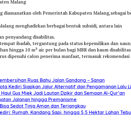
paten Malang
ang diamanatkan oleh Pemerintah Kabupaten Malang,sebagai 
alang menghadirkan berbagai bentuk subsidi, antara lain
 penyandang disabilitas.
empat ibadah, tergantung pada status kepemilikan dan naun
han hingga 10 m³ air per bulan bagi MBR dan kaum disabilitas
 harus dipenuhi calon penerima manfaat, termasuk rekomendas
Pembersihan Ruas Bahu Jalan Gandong – Sanan
ta Kediri Siapkan Jalur Alternatif dan Pengamanan Lalu L
Haul Gus Miek Jadi Lautan Dzikir dan Semaan Al-Qur’an
jahatan Jalanan hingga Premanisme
Bisa Sedot Tinja Aman dan Terjangkau
diri: Rumah, Kandang Sapi, hingga 5,5 Hektar Lahan Teb