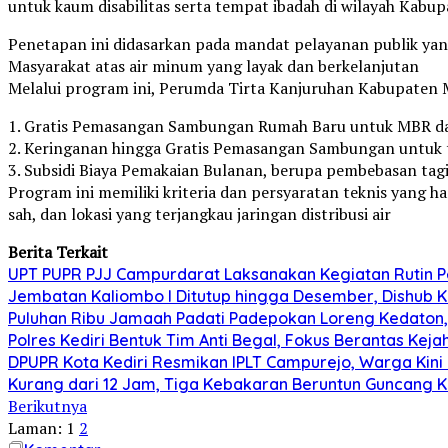
untuk kaum disabilitas serta tempat ibadah di wilayah Kabu
Penetapan ini didasarkan pada mandat pelayanan publik y
Masyarakat atas air minum yang layak dan berkelanjutan
Melalui program ini, Perumda Tirta Kanjuruhan Kabupaten M
1. Gratis Pemasangan Sambungan Rumah Baru untuk MBR dan
2. Keringanan hingga Gratis Pemasangan Sambungan untuk t
3. Subsidi Biaya Pemakaian Bulanan, berupa pembebasan tagi
Program ini memiliki kriteria dan persyaratan teknis yang
sah, dan lokasi yang terjangkau jaringan distribusi air
Berita Terkait
UPT PUPR PJJ Campurdarat Laksanakan Kegiatan Rutin 
Jembatan Kaliombo I Ditutup hingga Desember, Dishub Ko
Puluhan Ribu Jamaah Padati Padepokan Loreng Kedaton, 
Polres Kediri Bentuk Tim Anti Begal, Fokus Berantas Ke
DPUPR Kota Kediri Resmikan IPLT Campurejo, Warga Kini 
Kurang dari 12 Jam, Tiga Kebakaran Beruntun Guncang Ke
Berikutnya
Laman:
1
2