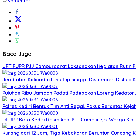
Komentar
Baca Juga
UPT PUPR PJJ Campurdarat Laksanakan Kegiatan Rutin 
Jembatan Kaliombo I Ditutup hingga Desember, Dishub Ko
Puluhan Ribu Jamaah Padati Padepokan Loreng Kedaton, 
Polres Kediri Bentuk Tim Anti Begal, Fokus Berantas Ke
DPUPR Kota Kediri Resmikan IPLT Campurejo, Warga Kini 
Kurang dari 12 Jam, Tiga Kebakaran Beruntun Guncang Ke