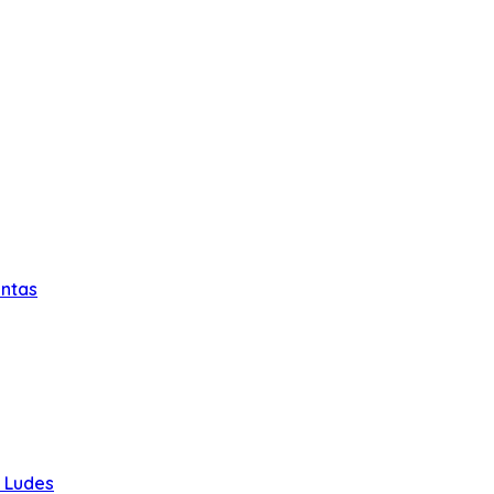
intas
u Ludes