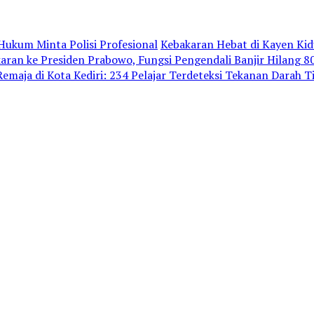
ukum Minta Polisi Profesional
Kebakaran Hebat di Kayen Ki
an ke Presiden Prabowo, Fungsi Pengendali Banjir Hilang 
emaja di Kota Kediri: 234 Pelajar Terdeteksi Tekanan Darah T