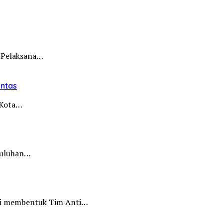
 Pelaksana…
intas
i Kota…
 puluhan…
iri membentuk Tim Anti…