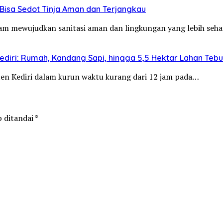
Bisa Sedot Tinja Aman dan Terjangkau
alam mewujudkan sanitasi aman dan lingkungan yang lebih se
diri: Rumah, Kandang Sapi, hingga 5,5 Hektar Lahan Teb
aten Kediri dalam kurun waktu kurang dari 12 jam pada…
b ditandai
*