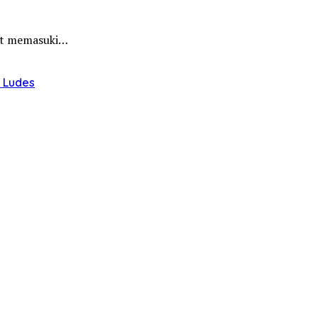
hat memasuki…
u Ludes