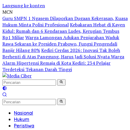
Langsung ke konten
MCN
Guru SMPN 1 Ngasem Dilaporkan Dugaan Kekerasan, Kuasa
Hukum Minta Polisi Profesional
Kebakaran Hebat di Kayen
Kidul: Rumah dan 6 Kendaraan Ludes, Kerugian Tembus
Rp1 Miliar
Warga Lamongan Adukan Penjarahan Waduk
Rawa Sekaran ke Presiden Prabowo, Fungsi Pengendali
Banjir Hilang 80%
Kediri Cerdas 2026: Inovasi Tak Boleh
Berhenti di Atas Panggung, Harus Jadi Solusi Nyata Warga
Alarm Hipertensi Remaja di Kota Kediri: 234 Pelajar
Terdeteksi Tekanan Darah Tinggi
Nasional
Hukum
Peristiwa