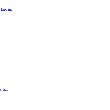
u Ludes
intas