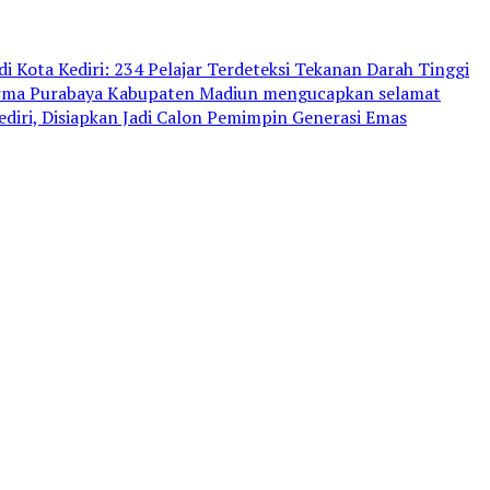
i Kota Kediri: 234 Pelajar Terdeteksi Tekanan Darah Tinggi
arma Purabaya Kabupaten Madiun mengucapkan selamat
iri, Disiapkan Jadi Calon Pemimpin Generasi Emas