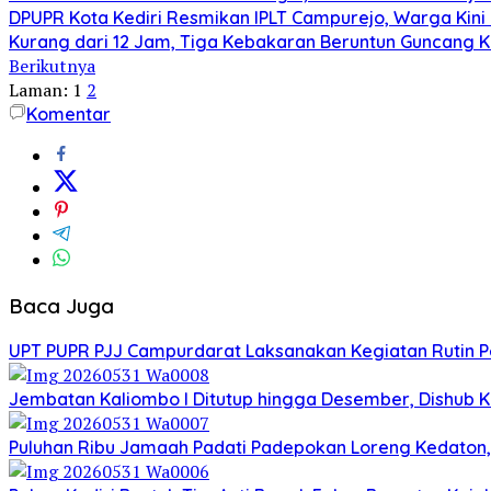
DPUPR Kota Kediri Resmikan IPLT Campurejo, Warga Kini 
Kurang dari 12 Jam, Tiga Kebakaran Beruntun Guncang Ke
Berikutnya
Laman:
1
2
Komentar
Baca Juga
UPT PUPR PJJ Campurdarat Laksanakan Kegiatan Rutin 
Jembatan Kaliombo I Ditutup hingga Desember, Dishub Ko
Puluhan Ribu Jamaah Padati Padepokan Loreng Kedaton, 