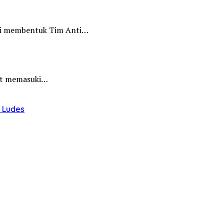
iri membentuk Tim Anti…
hat memasuki…
u Ludes