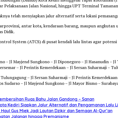
esar Pelaksanaan Jalan Nasional, hingga UPT Terminal Tamanan
aknya telah menyiapkan jalur alternatif serta lokasi pemasan
ntarprovinsi, antar kota, kendaraan barang, maupun angkuta
s Didik.
trol System (ATCS) di pusat kendali lalu lintas agar potensi 
o – Jl Mayjend Sungkono – Jl Diponegoro – Jl Hasanudin – Jl 
ersemar – Jl Perintis Kemerdekaan – Jl Sersan Suharmaji – Tu
Tulungagung – Jl Sersan Suharmaji – Jl Perintis Kemerdekaan
Yos Sudarso – Jl Mayjend Sungkono – Jl Mayor Bismo – Surabaya
Pembersihan Ruas Bahu Jalan Gandong – Sanan
ta Kediri Siapkan Jalur Alternatif dan Pengamanan Lalu L
Haul Gus Miek Jadi Lautan Dzikir dan Semaan Al-Qur’an
jahatan Jalanan hingga Premanisme