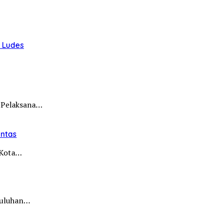
u Ludes
 Pelaksana…
intas
i Kota…
 puluhan…