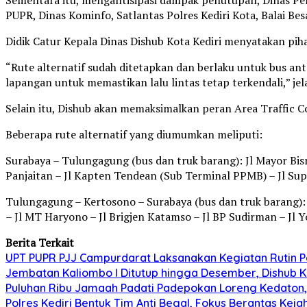
PUPR, Dinas Kominfo, Satlantas Polres Kediri Kota, Balai B
Didik Catur Kepala Dinas Dishub Kota Kediri menyatakan pih
“Rute alternatif sudah ditetapkan dan berlaku untuk bus a
lapangan untuk memastikan lalu lintas tetap terkendali,” jela
Selain itu, Dishub akan memaksimalkan peran Area Traffic Con
Beberapa rute alternatif yang diumumkan meliputi:
Surabaya – Tulungagung (bus dan truk barang): Jl Mayor Bism
Panjaitan – Jl Kapten Tendean (Sub Terminal PPMB) – Jl Sup
Tulungagung – Kertosono – Surabaya (bus dan truk barang): 
– Jl MT Haryono – Jl Brigjen Katamso – Jl BP Sudirman – Jl 
Berita Terkait
UPT PUPR PJJ Campurdarat Laksanakan Kegiatan Rutin 
Jembatan Kaliombo I Ditutup hingga Desember, Dishub Ko
Puluhan Ribu Jamaah Padati Padepokan Loreng Kedaton, 
Polres Kediri Bentuk Tim Anti Begal, Fokus Berantas Ke