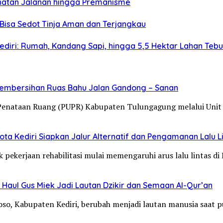
jahatan Jalanan hingga Premanisme
Bisa Sedot Tinja Aman dan Terjangkau
diri: Rumah, Kandang Sapi, hingga 5,5 Hektar Lahan Teb
Pembersihan Ruas Bahu Jalan Gandong – Sanan
Penataan Ruang (PUPR) Kabupaten Tulungagung melalui Unit
ta Kediri Siapkan Jalur Alternatif dan Pengamanan Lalu L
 pekerjaan rehabilitasi mulai memengaruhi arus lalu lintas d
Haul Gus Miek Jadi Lautan Dzikir dan Semaan Al-Qur’an
loso, Kabupaten Kediri, berubah menjadi lautan manusia saat