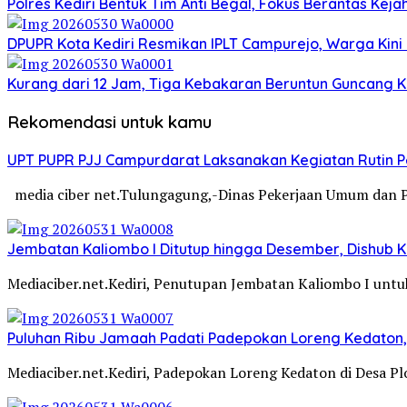
Polres Kediri Bentuk Tim Anti Begal, Fokus Berantas Ke
DPUPR Kota Kediri Resmikan IPLT Campurejo, Warga Kini 
Kurang dari 12 Jam, Tiga Kebakaran Beruntun Guncang Ke
Rekomendasi untuk kamu
UPT PUPR PJJ Campurdarat Laksanakan Kegiatan Rutin 
media ciber net.Tulungagung,-Dinas Pekerjaan Umum dan 
Jembatan Kaliombo I Ditutup hingga Desember, Dishub Ko
Mediaciber.net.Kediri, Penutupan Jembatan Kaliombo I untuk
Puluhan Ribu Jamaah Padati Padepokan Loreng Kedaton, 
Mediaciber.net.Kediri, Padepokan Loreng Kedaton di Desa P