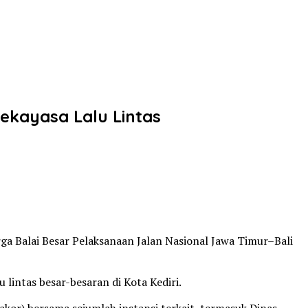
ekayasa Lalu Lintas
rga Balai Besar Pelaksanaan Jalan Nasional Jawa Timur–Bali
lintas besar-besaran di Kota Kediri.
kor) bersama sejumlah instansi terkait, termasuk Dinas