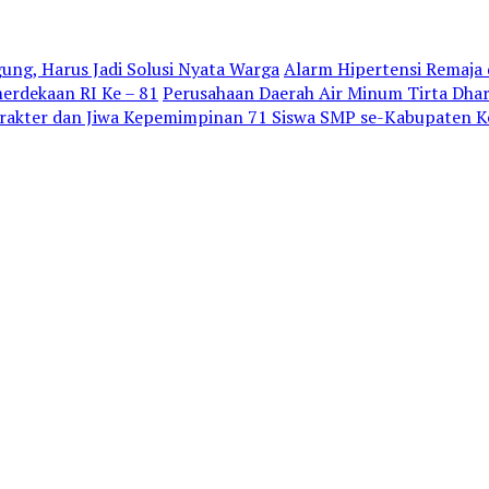
gung, Harus Jadi Solusi Nyata Warga
Alarm Hipertensi Remaja d
rdekaan RI Ke – 81
Perusahaan Daerah Air Minum Tirta Dh
akter dan Jiwa Kepemimpinan 71 Siswa SMP se-Kabupaten Ked