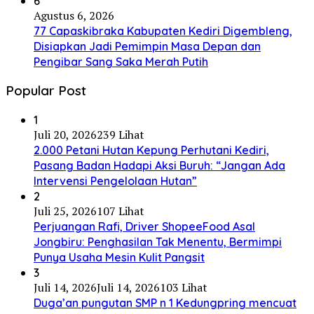
6
Agustus 6, 2026
77 Capaskibraka Kabupaten Kediri Digembleng,
Disiapkan Jadi Pemimpin Masa Depan dan
Pengibar Sang Saka Merah Putih
Popular Post
1
Juli 20, 2026
239 Lihat
2.000 Petani Hutan Kepung Perhutani Kediri,
Pasang Badan Hadapi Aksi Buruh: “Jangan Ada
Intervensi Pengelolaan Hutan”
2
Juli 25, 2026
107 Lihat
Perjuangan Rafi, Driver ShopeeFood Asal
Jongbiru: Penghasilan Tak Menentu, Bermimpi
Punya Usaha Mesin Kulit Pangsit
3
Juli 14, 2026
Juli 14, 2026
103 Lihat
Duga’an pungutan SMP n 1 Kedungpring mencuat