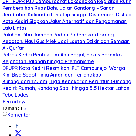
UPT PUPR PJJ Campurdarat Laksanakan Kegiatan Rutin
Pembersihan Ruas Bahu Jalan Gandong – Sanan
Jembatan Kaliombo I Ditutup hingga Desember, Dishub
Kota Kediri Siapkan Jalur Alternatif dan Pengamanan
Lalu Lintas
Puluhan Ribu Jamaah Padati Padepokan Loreng
Kedaton, Haul Gus Miek Jadi Lautan Dzikir dan Semaan
Al-Qur’an
Polres Kediri Bentuk Tim Anti Begal, Fokus Berantas
Kejahatan Jalanan hingga Premanisme
DPUPR Kota Kediri Resmikan IPLT Campurejo, Warga
Kini Bisa Sedot Tinja Aman dan Terjangkau
Kurang dari 12 Jam, Tiga Kebakaran Beruntun Guncang
Kediri: Rumah, Kandang Sapi, hingga 5,5 Hektar Lahan
Tebu Ludes
Berikutnya
Laman:
1
2
Komentar