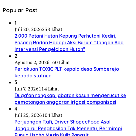
Popular Post
1
Juli 20, 2026
238 Lihat
2.000 Petani Hutan Kepung Perhutani Kediri,
Pasang Badan Hadapi Aksi Buruh: “Jangan Ada
Intervensi Pengelolaan Hutan”
2
Agustus 2, 2026
160 Lihat
Perlakuan TOXIC PLT kepala desa Sumberejo
kepada stafnya
3
Juli 7, 2026
114 Lihat
Duga’an rangkap jabatan kasun mengerucut ke
pemotongan anggaran irigasi pompanisasi
4
Juli 25, 2026
104 Lihat
Perjuangan Rafi, Driver ShopeeFood Asal
Jongbiru: Penghasilan Tak Menentu, Bermimpi
Punya Usaha Mesin Kulit Pangsit