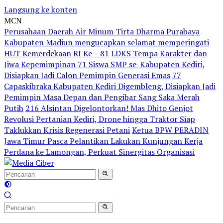
Langsung ke konten
MCN
Perusahaan Daerah Air Minum Tirta Dharma Purabaya
Kabupaten Madiun mengucapkan selamat memperingati
HUT Kemerdekaan RI Ke – 81
LDKS Tempa Karakter dan
Jiwa Kepemimpinan 71 Siswa SMP se-Kabupaten Kediri,
Disiapkan Jadi Calon Pemimpin Generasi Emas
77
Capaskibraka Kabupaten Kediri Digembleng, Disiapkan Jadi
Pemimpin Masa Depan dan Pengibar Sang Saka Merah
Putih
216 Alsintan Digelontorkan! Mas Dhito Genjot
Revolusi Pertanian Kediri, Drone hingga Traktor Siap
Taklukkan Krisis Regenerasi Petani
Ketua BPW PERADIN
Jawa Timur Pasca Pelantikan Lakukan Kunjungan Kerja
Perdana ke Lamongan, Perkuat Sinergitas Organisasi