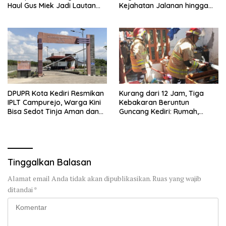
Haul Gus Miek Jadi Lautan
Kejahatan Jalanan hingga
Dzikir dan Semaan Al-Qur’an
Premanisme
DPUPR Kota Kediri Resmikan
Kurang dari 12 Jam, Tiga
IPLT Campurejo, Warga Kini
Kebakaran Beruntun
Bisa Sedot Tinja Aman dan
Guncang Kediri: Rumah,
Terjangkau
Kandang Sapi, hingga 5,5
Hektar Lahan Tebu Ludes
Tinggalkan Balasan
Alamat email Anda tidak akan dipublikasikan.
Ruas yang wajib
ditandai
*