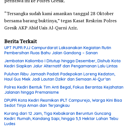
peristiwa ini ke Polres Gresik.
“Tersangka sudah kami amankan tanggal 28 Oktober
bersama barang buktinya,” tegas Kasat Reskrim Polres
Gresik AKP Abid Uais Al-Qarni Aziz.
Berita Terkait
UPT PUPR PJJ Campurdarat Laksanakan Kegiatan Rutin
Pembersihan Ruas Bahu Jalan Gandong – Sanan
Jembatan Kaliombo I Ditutup hingga Desember, Dishub Kota
Kediri Siapkan Jalur Alternatif dan Pengamanan Lalu Lintas
Puluhan Ribu Jamaah Padati Padepokan Loreng Kedaton,
Haul Gus Miek Jadi Lautan Dzikir dan Semaan Al-Qur’an
Polres Kediri Bentuk Tim Anti Begal, Fokus Berantas Kejahatan
Jalanan hingga Premanisme
DPUPR Kota Kediri Resmikan IPLT Campurejo, Warga Kini Bisa
Sedot Tinja Aman dan Terjangkau
Kurang dari 12 Jam, Tiga Kebakaran Beruntun Guncang
Kediri: Rumah, Kandang Sapi, hingga 5,5 Hektar Lahan Tebu
Ludes