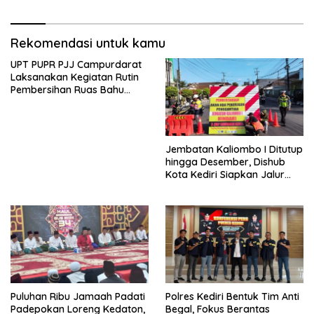
Hektar Lahan Tebu Ludes
Rekomendasi untuk kamu
UPT PUPR PJJ Campurdarat
Laksanakan Kegiatan Rutin
Pembersihan Ruas Bahu
Jalan Gandong – Sanan
Jembatan Kaliombo I Ditutup
hingga Desember, Dishub
Kota Kediri Siapkan Jalur
Alternatif dan Pengamanan
Lalu Lintas
Puluhan Ribu Jamaah Padati
Polres Kediri Bentuk Tim Anti
Padepokan Loreng Kedaton,
Begal, Fokus Berantas