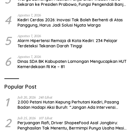
Sekaran ke Presiden Prabowo, Fungsi Pengendali Banjir
Hilang 80%
4
Agustus 7, 2026
Kediri Cerdas 2026: Inovasi Tak Boleh Berhenti di Atas
Panggung, Harus Jadi Solusi Nyata Warga
5
Agustus 7, 2026
Alarm Hipertensi Remaja di Kota Kediri: 234 Pelajar
Terdeteksi Tekanan Darah Tinggi
6
Agustus 7, 2026
Dinas SDA BK Kabupaten Lamongan Mengucapkan HUT
Kemerdekaan RI Ke – 81
Popular Post
1
Juli 20, 2026
240 Lihat
2.000 Petani Hutan Kepung Perhutani Kediri, Pasang
Badan Hadapi Aksi Buruh: “Jangan Ada Intervensi
Pengelolaan Hutan”
2
Juli 25, 2026
107 Lihat
Perjuangan Rafi, Driver ShopeeFood Asal Jongbiru:
Penghasilan Tak Menentu, Bermimpi Punya Usaha Mesin