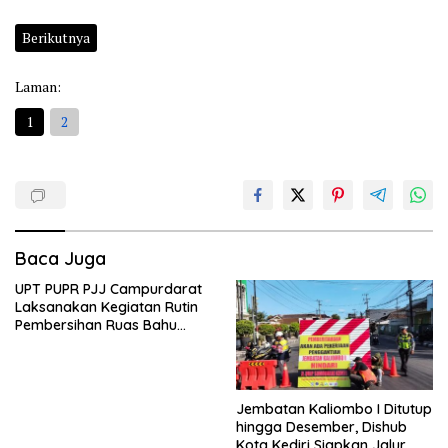
Berikutnya
Laman:
1
2
Baca Juga
UPT PUPR PJJ Campurdarat
Laksanakan Kegiatan Rutin
Pembersihan Ruas Bahu
Jalan Gandong – Sanan
Jembatan Kaliombo I Ditutup
hingga Desember, Dishub
Kota Kediri Siapkan Jalur