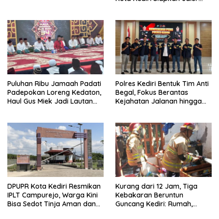
Alternatif dan Pengamanan
Lalu Lintas
Puluhan Ribu Jamaah Padati
Polres Kediri Bentuk Tim Anti
Padepokan Loreng Kedaton,
Begal, Fokus Berantas
Haul Gus Miek Jadi Lautan
Kejahatan Jalanan hingga
Dzikir dan Semaan Al-Qur’an
Premanisme
DPUPR Kota Kediri Resmikan
Kurang dari 12 Jam, Tiga
IPLT Campurejo, Warga Kini
Kebakaran Beruntun
Bisa Sedot Tinja Aman dan
Guncang Kediri: Rumah,
Terjangkau
Kandang Sapi, hingga 5,5