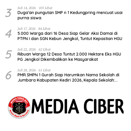
Kulit Pangsit
3
Juli 14, 2026
105 Lihat
Duga’an pungutan SMP n 1 Kedungpring mencuat usai
purna siswa.
4
Juli 17, 2026
84 Lihat
5.000 Warga dari 16 Desa Siap Gelar Aksi Damai di
PTPN I dan SGN Kebun Jengkol, Tuntut Kepastian HGU
5
Juli 22, 2026
62 Lihat
Ribuan Warga 12 Desa Tuntut 2.000 Hektare Eks HGU
PG Jengkol Dikembalikan ke Masyarakat
6
Juli 28, 2026
61 Lihat
PMR SMPN 1 Gurah Siap Harumkan Nama Sekolah di
Jumbara Kabupaten Kediri 2026, Kepala Sekolah:
Bentuk Generasi Berkarakter dan Berjiwa
Kemanusiaan