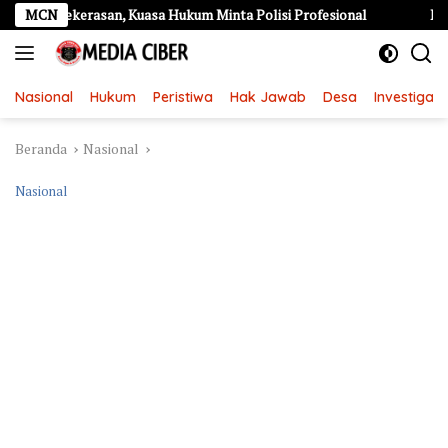
Langsung
kerasan, Kuasa Hukum Minta Polisi Profesional
MCN
Kebakaran He
ke
konten
Nasional
Hukum
Peristiwa
Hak Jawab
Desa
Investigasi
Beranda
Nasional
Nasional